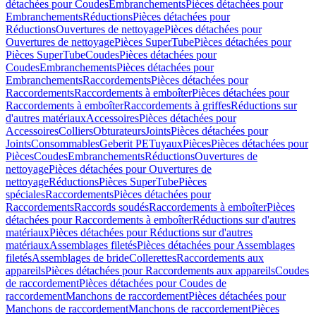
détachées pour Coudes
Embranchements
Pièces détachées pour
Embranchements
Réductions
Pièces détachées pour
Réductions
Ouvertures de nettoyage
Pièces détachées pour
Ouvertures de nettoyage
Pièces SuperTube
Pièces détachées pour
Pièces SuperTube
Coudes
Pièces détachées pour
Coudes
Embranchements
Pièces détachées pour
Embranchements
Raccordements
Pièces détachées pour
Raccordements
Raccordements à emboîter
Pièces détachées pour
Raccordements à emboîter
Raccordements à griffes
Réductions sur
d'autres matériaux
Accessoires
Pièces détachées pour
Accessoires
Colliers
Obturateurs
Joints
Pièces détachées pour
Joints
Consommables
Geberit PE
Tuyaux
Pièces
Pièces détachées pour
Pièces
Coudes
Embranchements
Réductions
Ouvertures de
nettoyage
Pièces détachées pour Ouvertures de
nettoyage
Réductions
Pièces SuperTube
Pièces
spéciales
Raccordements
Pièces détachées pour
Raccordements
Raccords soudés
Raccordements à emboîter
Pièces
détachées pour Raccordements à emboîter
Réductions sur d'autres
matériaux
Pièces détachées pour Réductions sur d'autres
matériaux
Assemblages filetés
Pièces détachées pour Assemblages
filetés
Assemblages de bride
Collerettes
Raccordements aux
appareils
Pièces détachées pour Raccordements aux appareils
Coudes
de raccordement
Pièces détachées pour Coudes de
raccordement
Manchons de raccordement
Pièces détachées pour
Manchons de raccordement
Manchons de raccordement
Pièces