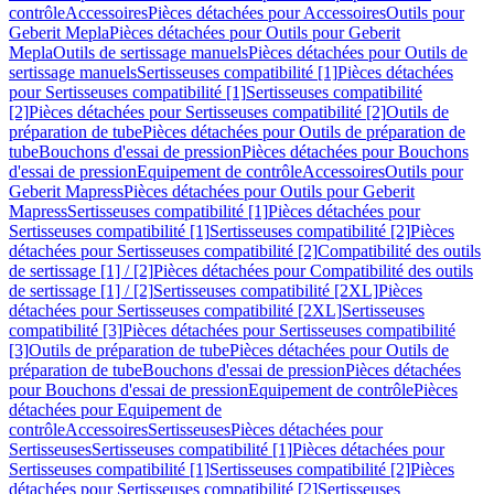
contrôle
Accessoires
Pièces détachées pour Accessoires
Outils pour
Geberit Mepla
Pièces détachées pour Outils pour Geberit
Mepla
Outils de sertissage manuels
Pièces détachées pour Outils de
sertissage manuels
Sertisseuses compatibilité [1]
Pièces détachées
pour Sertisseuses compatibilité [1]
Sertisseuses compatibilité
[2]
Pièces détachées pour Sertisseuses compatibilité [2]
Outils de
préparation de tube
Pièces détachées pour Outils de préparation de
tube
Bouchons d'essai de pression
Pièces détachées pour Bouchons
d'essai de pression
Equipement de contrôle
Accessoires
Outils pour
Geberit Mapress
Pièces détachées pour Outils pour Geberit
Mapress
Sertisseuses compatibilité [1]
Pièces détachées pour
Sertisseuses compatibilité [1]
Sertisseuses compatibilité [2]
Pièces
détachées pour Sertisseuses compatibilité [2]
Compatibilité des outils
de sertissage [1] / [2]
Pièces détachées pour Compatibilité des outils
de sertissage [1] / [2]
Sertisseuses compatibilité [2XL]
Pièces
détachées pour Sertisseuses compatibilité [2XL]
Sertisseuses
compatibilité [3]
Pièces détachées pour Sertisseuses compatibilité
[3]
Outils de préparation de tube
Pièces détachées pour Outils de
préparation de tube
Bouchons d'essai de pression
Pièces détachées
pour Bouchons d'essai de pression
Equipement de contrôle
Pièces
détachées pour Equipement de
contrôle
Accessoires
Sertisseuses
Pièces détachées pour
Sertisseuses
Sertisseuses compatibilité [1]
Pièces détachées pour
Sertisseuses compatibilité [1]
Sertisseuses compatibilité [2]
Pièces
détachées pour Sertisseuses compatibilité [2]
Sertisseuses