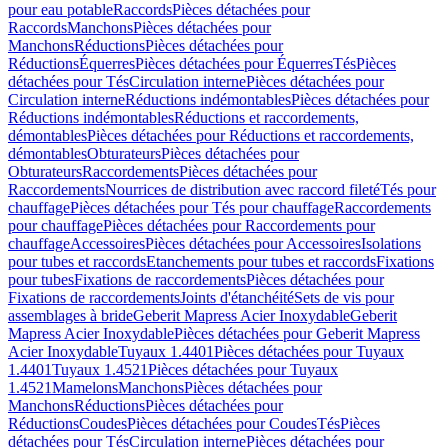
pour eau potable
Raccords
Pièces détachées pour
Raccords
Manchons
Pièces détachées pour
Manchons
Réductions
Pièces détachées pour
Réductions
Équerres
Pièces détachées pour Équerres
Tés
Pièces
détachées pour Tés
Circulation interne
Pièces détachées pour
Circulation interne
Réductions indémontables
Pièces détachées pour
Réductions indémontables
Réductions et raccordements,
démontables
Pièces détachées pour Réductions et raccordements,
démontables
Obturateurs
Pièces détachées pour
Obturateurs
Raccordements
Pièces détachées pour
Raccordements
Nourrices de distribution avec raccord fileté
Tés pour
chauffage
Pièces détachées pour Tés pour chauffage
Raccordements
pour chauffage
Pièces détachées pour Raccordements pour
chauffage
Accessoires
Pièces détachées pour Accessoires
Isolations
pour tubes et raccords
Etanchements pour tubes et raccords
Fixations
pour tubes
Fixations de raccordements
Pièces détachées pour
Fixations de raccordements
Joints d'étanchéité
Sets de vis pour
assemblages à bride
Geberit Mapress Acier Inoxydable
Geberit
Mapress Acier Inoxydable
Pièces détachées pour Geberit Mapress
Acier Inoxydable
Tuyaux 1.4401
Pièces détachées pour Tuyaux
1.4401
Tuyaux 1.4521
Pièces détachées pour Tuyaux
1.4521
Mamelons
Manchons
Pièces détachées pour
Manchons
Réductions
Pièces détachées pour
Réductions
Coudes
Pièces détachées pour Coudes
Tés
Pièces
détachées pour Tés
Circulation interne
Pièces détachées pour