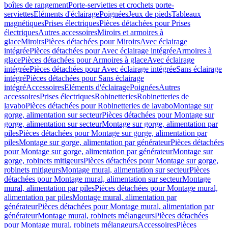
boîtes de rangement
Porte-serviettes et crochets porte-
serviettes
Eléments d'éclairage
Poignées
Jeux de pieds
Tableaux
magnétiques
Prises électriques
Pièces détachées pour Prises
électriques
Autres accessoires
Miroirs et armoires à
glace
Miroirs
Pièces détachées pour Miroirs
Avec éclairage
intégrée
Pièces détachées pour Avec éclairage intégrée
Armoires à
glace
Pièces détachées pour Armoires à glace
Avec éclairage
intégrée
Pièces détachées pour Avec éclairage intégrée
Sans éclairage
intégré
Pièces détachées pour Sans éclairage
intégré
Accessoires
Eléments d'éclairage
Poignées
Autres
accessoires
Prises électriques
Robinetteries
Robinetteries de
lavabo
Pièces détachées pour Robinetteries de lavabo
Montage sur
gorge, alimentation sur secteur
Pièces détachées pour Montage sur
gorge, alimentation sur secteur
Montage sur gorge, alimentation par
piles
Pièces détachées pour Montage sur gorge, alimentation par
piles
Montage sur gorge, alimentation par générateur
Pièces détachées
pour Montage sur gorge, alimentation par générateur
Montage sur
gorge, robinets mitigeurs
Pièces détachées pour Montage sur gorge,
robinets mitigeurs
Montage mural, alimentation sur secteur
Pièces
détachées pour Montage mural, alimentation sur secteur
Montage
mural, alimentation par piles
Pièces détachées pour Montage mural,
alimentation par piles
Montage mural, alimentation par
générateur
Pièces détachées pour Montage mural, alimentation par
générateur
Montage mural, robinets mélangeurs
Pièces détachées
pour Montage mural, robinets mélangeurs
Accessoires
Pièces