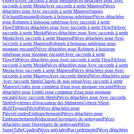
FlowFit
Avec raccords à sertir Mepla
Pièces détachées pour Avec
raccords à sertir Mepla
Avec raccords à sertir Mapress
Pièces
détachées pour Avec raccords à sertir Mapress
Vannes
d’échantillonnage
Robinets à boisseau sphérique
Pièces détachées
pour Robinets à boisseau sphérique
Avec raccords à sertir
FlowFit
Pièces détachées pour Avec raccords à sertir FlowFit
Avec
raccords à sertir Mepla
Pièces détachées pour Avec raccords à sertir
Mepla
Avec raccords à sertir Mapress
Pièces détachées pour Avec
raccords à sertir Mapress
Robinets à boisseau sphérique pour
montage encastré
Pièces détachées pour Robinets à boisseau
sphérique pour montage encastré
Avec raccords à sertir
FlowFit
Pièces détachées pour Avec raccords à sertir FlowFit
Avec
raccords à sertir Mepla
Pièces détachées pour Avec raccords à sertir
Mepla
Avec raccords à sertir Mapress
Pièces détachées pour Avec
raccords à sertir Mapress
Avec raccords filetés
Pièces détachées pour
Avec raccords filetés
Clapets de non retour
Avec raccords à sertir
Mapress
Unités pour compteur d'eau pour montage encastré
Pièces
détachées pour Unités pour compteur d'eau pour montage
encastré
Avec raccords filetés
Pièces détachées pour Avec raccords
filetés
Systèmes d'évacuation des bâtiments
Geberit Silent-
db20
Tuyaux
Pièces
Pièces détachées pour
Pièces
Coudes
Embranchements
Pièces détachées pour
Embranchements
Réductions
Ouvertures de nettoyage
Pièces
détachées pour Ouvertures de nettoyage
Pièces
SuperTube
Coudes
Pièces spéciales
Raccordements
Pièces détachées