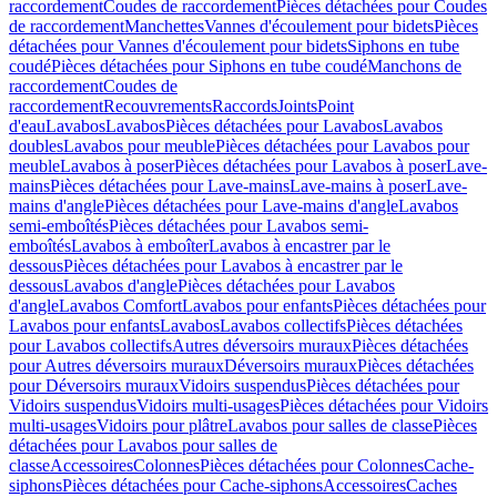
raccordement
Coudes de raccordement
Pièces détachées pour Coudes
de raccordement
Manchettes
Vannes d'écoulement pour bidets
Pièces
détachées pour Vannes d'écoulement pour bidets
Siphons en tube
coudé
Pièces détachées pour Siphons en tube coudé
Manchons de
raccordement
Coudes de
raccordement
Recouvrements
Raccords
Joints
Point
d'eau
Lavabos
Lavabos
Pièces détachées pour Lavabos
Lavabos
doubles
Lavabos pour meuble
Pièces détachées pour Lavabos pour
meuble
Lavabos à poser
Pièces détachées pour Lavabos à poser
Lave-
mains
Pièces détachées pour Lave-mains
Lave-mains à poser
Lave-
mains d'angle
Pièces détachées pour Lave-mains d'angle
Lavabos
semi-emboîtés
Pièces détachées pour Lavabos semi-
emboîtés
Lavabos à emboîter
Lavabos à encastrer par le
dessous
Pièces détachées pour Lavabos à encastrer par le
dessous
Lavabos d'angle
Pièces détachées pour Lavabos
d'angle
Lavabos Comfort
Lavabos pour enfants
Pièces détachées pour
Lavabos pour enfants
Lavabos
Lavabos collectifs
Pièces détachées
pour Lavabos collectifs
Autres déversoirs muraux
Pièces détachées
pour Autres déversoirs muraux
Déversoirs muraux
Pièces détachées
pour Déversoirs muraux
Vidoirs suspendus
Pièces détachées pour
Vidoirs suspendus
Vidoirs multi-usages
Pièces détachées pour Vidoirs
multi-usages
Vidoirs pour plâtre
Lavabos pour salles de classe
Pièces
détachées pour Lavabos pour salles de
classe
Accessoires
Colonnes
Pièces détachées pour Colonnes
Cache-
siphons
Pièces détachées pour Cache-siphons
Accessoires
Caches