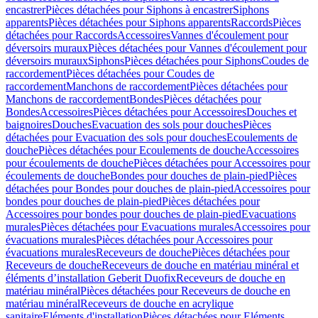
encastrer
Pièces détachées pour Siphons à encastrer
Siphons
apparents
Pièces détachées pour Siphons apparents
Raccords
Pièces
détachées pour Raccords
Accessoires
Vannes d'écoulement pour
déversoirs muraux
Pièces détachées pour Vannes d'écoulement pour
déversoirs muraux
Siphons
Pièces détachées pour Siphons
Coudes de
raccordement
Pièces détachées pour Coudes de
raccordement
Manchons de raccordement
Pièces détachées pour
Manchons de raccordement
Bondes
Pièces détachées pour
Bondes
Accessoires
Pièces détachées pour Accessoires
Douches et
baignoires
Douches
Evacuation des sols pour douches
Pièces
détachées pour Evacuation des sols pour douches
Ecoulements de
douche
Pièces détachées pour Ecoulements de douche
Accessoires
pour écoulements de douche
Pièces détachées pour Accessoires pour
écoulements de douche
Bondes pour douches de plain-pied
Pièces
détachées pour Bondes pour douches de plain-pied
Accessoires pour
bondes pour douches de plain-pied
Pièces détachées pour
Accessoires pour bondes pour douches de plain-pied
Evacuations
murales
Pièces détachées pour Evacuations murales
Accessoires pour
évacuations murales
Pièces détachées pour Accessoires pour
évacuations murales
Receveurs de douche
Pièces détachées pour
Receveurs de douche
Receveurs de douche en matériau minéral et
éléments d’installation Geberit Duofix
Receveurs de douche en
matériau minéral
Pièces détachées pour Receveurs de douche en
matériau minéral
Receveurs de douche en acrylique
sanitaire
Eléments d'installation
Pièces détachées pour Eléments