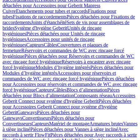
détachées pour Accessoires pour Geberit Mapress
Cuivre
Etanchements pour tubes et raccords
Fixations pour
tubes
Fixations de raccordements
Pièces détachées pour Fixations de
raccordements
Joints d'étanchéité
Sets de vis pour assemblages de
brides
Système d'hygiène Geberit
Unités de rinçage
hygiéniques
Pièces détachées pour Unités de rinçage
hygiéniques
Accessoires pour unités de rinçage
hygiéniques
Capteurs
Câbles
Couvertures et plaques de
fermeture
Réservoirs et commandes de WC avec rinçage forcé
hygiénique
Pièces détachées pour Réservoirs et commandes de WC
avec rinçage forcé hygiénique
Réservoirs à encastrer avec rinçage
forcé hygiénique
Modules d’hygiène intégrés
Pièces détachées pour
Modules d’hygiène intégrés
Accessoires pour réservoirs et
commandes de WC avec rinçage forcé hygiénique
Pièces détachées
pour Accessoires pour réservoirs et commandes de WC avec rinçage
forcé hygiénique
Capteurs
Câbles
Blocs d’alimentation
Pièces
détachées pour Blocs d’alimentation
Composants réseau
Accessoires
Geberit Connect pour système d'hygiène Geberit
Pièces détachées
pour Accessoires Geberit Connect pour système d'hygiène
Geberit
Gateways
Pièces détachées pour
Gateways
Convertisseurs
Pièces détachées pour
Convertisseurs
Capteurs
Matériel de montage
Armatures brutes
Vannes
à siège incliné
Pièces détachées pour Vannes à siège incliné
Avec
raccords à sertir FlowFit
Pièces détachées pour Avec raccords à sertir