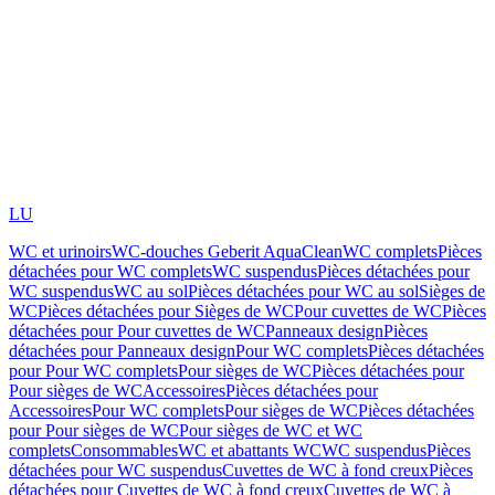
LU
WC et urinoirs
WC-douches Geberit AquaClean
WC complets
Pièces
détachées pour WC complets
WC suspendus
Pièces détachées pour
WC suspendus
WC au sol
Pièces détachées pour WC au sol
Sièges de
WC
Pièces détachées pour Sièges de WC
Pour cuvettes de WC
Pièces
détachées pour Pour cuvettes de WC
Panneaux design
Pièces
détachées pour Panneaux design
Pour WC complets
Pièces détachées
pour Pour WC complets
Pour sièges de WC
Pièces détachées pour
Pour sièges de WC
Accessoires
Pièces détachées pour
Accessoires
Pour WC complets
Pour sièges de WC
Pièces détachées
pour Pour sièges de WC
Pour sièges de WC et WC
complets
Consommables
WC et abattants WC
WC suspendus
Pièces
détachées pour WC suspendus
Cuvettes de WC à fond creux
Pièces
détachées pour Cuvettes de WC à fond creux
Cuvettes de WC à