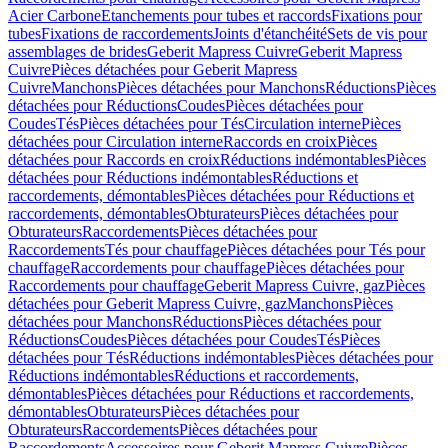
Acier Carbone
Etanchements pour tubes et raccords
Fixations pour
tubes
Fixations de raccordements
Joints d'étanchéité
Sets de vis pour
assemblages de brides
Geberit Mapress Cuivre
Geberit Mapress
Cuivre
Pièces détachées pour Geberit Mapress
Cuivre
Manchons
Pièces détachées pour Manchons
Réductions
Pièces
détachées pour Réductions
Coudes
Pièces détachées pour
Coudes
Tés
Pièces détachées pour Tés
Circulation interne
Pièces
détachées pour Circulation interne
Raccords en croix
Pièces
détachées pour Raccords en croix
Réductions indémontables
Pièces
détachées pour Réductions indémontables
Réductions et
raccordements, démontables
Pièces détachées pour Réductions et
raccordements, démontables
Obturateurs
Pièces détachées pour
Obturateurs
Raccordements
Pièces détachées pour
Raccordements
Tés pour chauffage
Pièces détachées pour Tés pour
chauffage
Raccordements pour chauffage
Pièces détachées pour
Raccordements pour chauffage
Geberit Mapress Cuivre, gaz
Pièces
détachées pour Geberit Mapress Cuivre, gaz
Manchons
Pièces
détachées pour Manchons
Réductions
Pièces détachées pour
Réductions
Coudes
Pièces détachées pour Coudes
Tés
Pièces
détachées pour Tés
Réductions indémontables
Pièces détachées pour
Réductions indémontables
Réductions et raccordements,
démontables
Pièces détachées pour Réductions et raccordements,
démontables
Obturateurs
Pièces détachées pour
Obturateurs
Raccordements
Pièces détachées pour
Raccordements
Accessoires pour Geberit Mapress Cuivre
Pièces