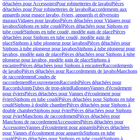
détachées pour Accessoires
Pour robinetteries de lavabo
Pièces
détachées pour Pour robinetteries de lavabo
Raccordements aux
appareils pour espace lavabo, éviers, appareils et déversoirs
muraux
Vidages pour lavabos
Pièces détachées pour Vidages pour
lavabos
Siphons en tube coudé
Pièces détachées pour Siphons en
tube coudé
Siphons en tube coudé, modèle gain de place
Pièces
détachées pour Siphons en tube coudé, modèle gain de
place
Siphons à tube plongeur pour lavabos
Pièces détachées pour
Siphons à tube plongeur pour lavabos
Siphons à tube plongeur pour
lavabos, modèle gain de place
Pièces détachées pour Siphons à tube
plongeur pour lavabos, modèle gain de place
Siphons à
encastrer
Pièces détachées pour Siphons à encastrer
Raccordements
de lavabo
Pièces détachées pour Raccordements de lavabo
Manchons
de raccordement
Coudes de
raccordement
Recouvrements
Raccords
Pièces détachées pour
Raccords
Joints
Tubes de trop-plein
Rallonges
Vannes d'écoulement
pour éviers
Pièces détachées pour Vannes d'écoulement pour
éviers
Siphons en tube coudé
Pièces détachées pour Siphons en tube
coudé
Siphons à double chambre
Pièces détachées pour Siphons à
double chambre
Siphons pour évier
Pièces détachées pour Siphons
pour évier
Manchons de raccordement
Pièces détachées pour
Manchons de raccordement
Accessoires
Pièces détachées pour
Accessoires
Vannes d'écoulement pour appareils
Pièces détachées
pour Vannes d'écoulement pour appareils
Siphons en tube
coudé
Pièces détachées pour Siphons en tube coudé
Siphons à