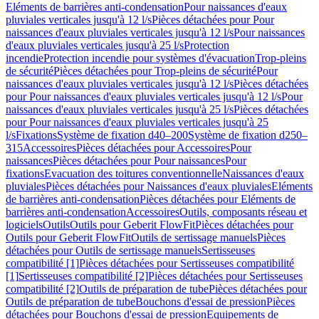
Eléments de barrières anti-condensation
Pour naissances d'eaux
pluviales verticales jusqu'à 12 l/s
Pièces détachées pour Pour
naissances d'eaux pluviales verticales jusqu'à 12 l/s
Pour naissances
d'eaux pluviales verticales jusqu'à 25 l/s
Protection
incendie
Protection incendie pour systèmes d'évacuation
Trop-pleins
de sécurité
Pièces détachées pour Trop-pleins de sécurité
Pour
naissances d'eaux pluviales verticales jusqu'à 12 l/s
Pièces détachées
pour Pour naissances d'eaux pluviales verticales jusqu'à 12 l/s
Pour
naissances d'eaux pluviales verticales jusqu'à 25 l/s
Pièces détachées
pour Pour naissances d'eaux pluviales verticales jusqu'à 25
l/s
Fixations
Système de fixation d40–200
Système de fixation d250–
315
Accessoires
Pièces détachées pour Accessoires
Pour
naissances
Pièces détachées pour Pour naissances
Pour
fixations
Evacuation des toitures conventionnelle
Naissances d'eaux
pluviales
Pièces détachées pour Naissances d'eaux pluviales
Eléments
de barrières anti-condensation
Pièces détachées pour Eléments de
barrières anti-condensation
Accessoires
Outils, composants réseau et
logiciels
Outils
Outils pour Geberit FlowFit
Pièces détachées pour
Outils pour Geberit FlowFit
Outils de sertissage manuels
Pièces
détachées pour Outils de sertissage manuels
Sertisseuses
compatibilité [1]
Pièces détachées pour Sertisseuses compatibilité
[1]
Sertisseuses compatibilité [2]
Pièces détachées pour Sertisseuses
compatibilité [2]
Outils de préparation de tube
Pièces détachées pour
Outils de préparation de tube
Bouchons d'essai de pression
Pièces
détachées pour Bouchons d'essai de pression
Equipements de