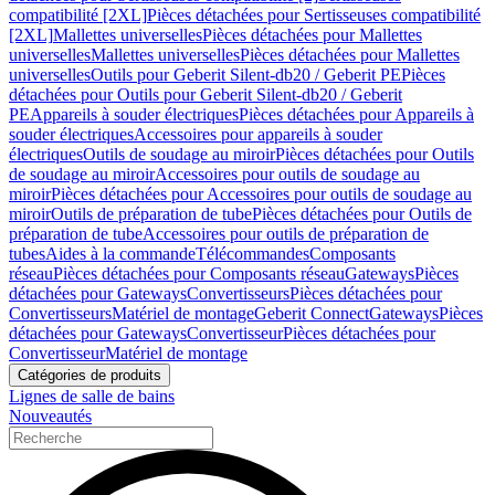
compatibilité [2XL]
Pièces détachées pour Sertisseuses compatibilité
[2XL]
Mallettes universelles
Pièces détachées pour Mallettes
universelles
Mallettes universelles
Pièces détachées pour Mallettes
universelles
Outils pour Geberit Silent-db20 / Geberit PE
Pièces
détachées pour Outils pour Geberit Silent-db20 / Geberit
PE
Appareils à souder électriques
Pièces détachées pour Appareils à
souder électriques
Accessoires pour appareils à souder
électriques
Outils de soudage au miroir
Pièces détachées pour Outils
de soudage au miroir
Accessoires pour outils de soudage au
miroir
Pièces détachées pour Accessoires pour outils de soudage au
miroir
Outils de préparation de tube
Pièces détachées pour Outils de
préparation de tube
Accessoires pour outils de préparation de
tubes
Aides à la commande
Télécommandes
Composants
réseau
Pièces détachées pour Composants réseau
Gateways
Pièces
détachées pour Gateways
Convertisseurs
Pièces détachées pour
Convertisseurs
Matériel de montage
Geberit Connect
Gateways
Pièces
détachées pour Gateways
Convertisseur
Pièces détachées pour
Convertisseur
Matériel de montage
Catégories de produits
Lignes de salle de bains
Nouveautés