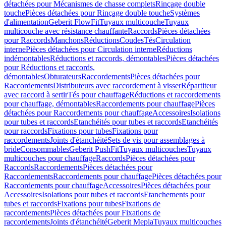
détachées pour Mécanismes de chasse complets
Rinçage double
touche
Pièces détachées pour Rinçage double touche
Systèmes
d'alimentation
Geberit FlowFit
Tuyaux multicouche
Tuyaux
multicouche avec résistance chauffante
Raccords
Pièces détachées
pour Raccords
Manchons
Réductions
Coudes
Tés
Circulation
interne
Pièces détachées pour Circulation interne
Réductions
indémontables
Réductions et raccords, démontables
Pièces détachées
pour Réductions et raccords,
démontables
Obturateurs
Raccordements
Pièces détachées pour
Raccordements
Distributeurs avec raccordement à visser
Répartiteur
avec raccord à sertir
Tés pour chauffage
Réductions et raccordements
pour chauffage, démontables
Raccordements pour chauffage
Pièces
détachées pour Raccordements pour chauffage
Accessoires
Isolations
pour tubes et raccords
Etanchéités pour tubes et raccords
Etanchéités
pour raccords
Fixations pour tubes
Fixations pour
raccordements
Joints d'étanchéité
Sets de vis pour assemblages à
bride
Consommables
Geberit PushFit
Tuyaux multicouches
Tuyaux
multicouches pour chauffage
Raccords
Pièces détachées pour
Raccords
Raccordements
Pièces détachées pour
Raccordements
Raccordements pour chauffage
Pièces détachées pour
Raccordements pour chauffage
Accessoires
Pièces détachées pour
Accessoires
Isolations pour tubes et raccords
Etanchements pour
tubes et raccords
Fixations pour tubes
Fixations de
raccordements
Pièces détachées pour Fixations de
raccordements
Joints d'étanchéité
Geberit Mepla
Tuyaux multicouches