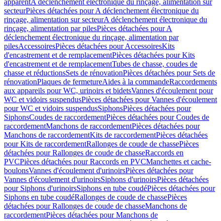
apparent
A déclenchement électronique du rinçage, alimentation sur
secteur
Pièces détachées pour A déclenchement électronique du
rinçage, alimentation sur secteur
A déclenchement électronique du
rinçage, alimentation par piles
Pièces détachées pour A
déclenchement électronique du rinçage, alimentation par
piles
Accessoires
Pièces détachées pour Accessoires
Kits
d'encastrement et de remplacement
Pièces détachées pour Kits
d'encastrement et de remplacement
Tubes de chasse, coudes de
chasse et réductions
Sets de rénovation
Pièces détachées pour Sets de
rénovation
Plaques de fermeture
Aides à la commande
Raccordements
aux appareils pour WC, urinoirs et bidets
Vannes d'écoulement pour
WC et vidoirs suspendus
Pièces détachées pour Vannes d'écoulement
pour WC et vidoirs suspendus
Siphons
Pièces détachées pour
Siphons
Coudes de raccordement
Pièces détachées pour Coudes de
raccordement
Manchons de raccordement
Pièces détachées pour
Manchons de raccordement
Kits de raccordement
Pièces détachées
pour Kits de raccordement
Rallonges de coude de chasse
Pièces
détachées pour Rallonges de coude de chasse
Raccords en
PVC
Pièces détachées pour Raccords en PVC
Manchettes et cache-
boulons
Vannes d'écoulement d'urinoirs
Pièces détachées pour
Vannes d'écoulement d'urinoirs
Siphons d'urinoirs
Pièces détachées
pour Siphons d'urinoirs
Siphons en tube coudé
Pièces détachées pour
Siphons en tube coudé
Rallonges de coude de chasse
Pièces
détachées pour Rallonges de coude de chasse
Manchons de
raccordement
Pièces détachées pour Manchons de