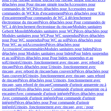
détachées pour Pour rinçage simple touche
Accessoires pour
commandes de WC
Pièces détachées pour Accessoires pour
commandes de WC
Kits d'encastrement
Pièces détachées pour Kits
d'encastrement
Pour commandes de WC à déclenchement
électronique du rinçage
Pièces détachées pour Pour commandes de
WC à déclenchement électronique du rinçage
Modules sanitaires
Geberit Monolith
Modules sanitaires pour WC
Pièces détachées pour
Modules sanitaires pour WC
Pour WC suspendus
Pièces détachées
pour Pour WC suspendus
Pour WC au sol
Pièces détachées pour
Pour WC au sol
Accessoires
Pièces détachées pour
Accessoires
Consommables
Modules sanitaires pour bidets
Pièces
détachées pour Modules sanitaires pour bidets
Pour bidets suspendus
et au sol
Pièces détachées pour Pour bidets suspendus et au
sol
Urinoirs
Urinoirs, fonctionnement avec rinçage, avec rebord de
rinçage
Pièces détachées pour Urinoirs, fonctionnement avec
rinçage, avec rebord de rinçage
Sans couvercle
Pièces détachées pour
Sans couvercle
Urinoirs, fonctionnement avec rinçage, sans rebord
de rinçage
Pièces détachées pour Urinoirs, fonctionnement avec
rinçage, sans rebord de rinçage
Commande d'urinoir apparente ou à
encastrer
Pièces détachées pour Commande d'urinoir apparente ou à
encastrer
Avec commande d'urinoir intégrée
Pièces détachées pour
Avec commande d'urinoir intégrée
Pour commande d'urinoir
intégrée
Pièces détachées pour Pour commande d'urinoir
intégrée
Urinoirs, fonctionnement avec rinçage, avec / pour