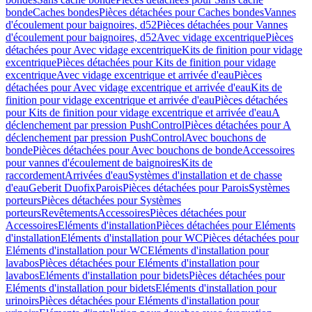
bonde
Caches bondes
Pièces détachées pour Caches bondes
Vannes
d'écoulement pour baignoires, d52
Pièces détachées pour Vannes
d'écoulement pour baignoires, d52
Avec vidage excentrique
Pièces
détachées pour Avec vidage excentrique
Kits de finition pour vidage
excentrique
Pièces détachées pour Kits de finition pour vidage
excentrique
Avec vidage excentrique et arrivée d'eau
Pièces
détachées pour Avec vidage excentrique et arrivée d'eau
Kits de
finition pour vidage excentrique et arrivée d'eau
Pièces détachées
pour Kits de finition pour vidage excentrique et arrivée d'eau
A
déclenchement par pression PushControl
Pièces détachées pour A
déclenchement par pression PushControl
Avec bouchons de
bonde
Pièces détachées pour Avec bouchons de bonde
Accessoires
pour vannes d'écoulement de baignoires
Kits de
raccordement
Arrivées d'eau
Systèmes d'installation et de chasse
d'eau
Geberit Duofix
Parois
Pièces détachées pour Parois
Systèmes
porteurs
Pièces détachées pour Systèmes
porteurs
Revêtements
Accessoires
Pièces détachées pour
Accessoires
Eléments d'installation
Pièces détachées pour Eléments
d'installation
Eléments d'installation pour WC
Pièces détachées pour
Eléments d'installation pour WC
Eléments d'installation pour
lavabos
Pièces détachées pour Eléments d'installation pour
lavabos
Eléments d'installation pour bidets
Pièces détachées pour
Eléments d'installation pour bidets
Eléments d'installation pour
urinoirs
Pièces détachées pour Eléments d'installation pour