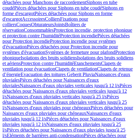
détachées pour Manchons de raccordement
Siphons en tube
coudé
Pièces détachées pour Siphons en tube coudé
Siphons en
forme d'escargot
Pièces détachées pour Siphons en forme
d'escargot
Accessoires
Colliers
Fixations pour
colliers
Coques
Obturateurs
Joints
Boîtiers de
réservation
Consommables
Protection incendie, protection phonique
et protection contre l'humidité
Protection incendie
Pièces détachées
pour Protection incendie
Protection incendie pour systèmes
d'évacuation
Pièces détachées pour Protection incendie pour
systèmes d'évacuation
Systèmes de fermeture pour plafond
Protection
phonique
Isolations des bruits solidiens
Isolations des bruits solidiens
et aériens
Protection contre l'humidité
Etanchements
Clapets de
ventilation pour évacuation
Clapets de ventilation
Clapets de retenue
d’énergie
Evacuation des toitures Geberit Pluvia
Naissances d'eaux
pluviales
Pièces détachées pour Naissances d'eaux
pluviales
Naissances d'eaux pluviales verticales jusqu'à 12 l/s
Pièces
détachées pour Naissances d'eaux pluviales verticales jusqu'à 12
l/s
Naissances d'eaux pluviales verticales jusqu'à 25 l/s
Pièces
détachées pour Naissances d'eaux pluviales verticales jusqu'à 25
l/s
Naissances d'eaux pluviales pour chéneaux
Pièces détachées pour
Naissances d'eaux pluviales pour chéneaux
Naissances d'eaux
pluviales jusqu'à 12 l/s
Pièces détachées pour Naissances d'eaux
pluviales jusqu'à 12 l/s
Naissances d'eaux pluviales jusqu'à 25
l/s
Pièces détachées pour Naissances d'eaux pluviales jusqu'à 25
l/s
Eléments de barrières anti-condensation
Pièces détachées pour