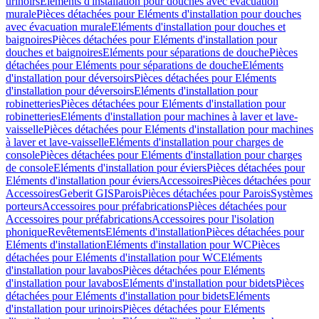
urinoirs
Eléments d'installation pour douches avec évacuation
murale
Pièces détachées pour Eléments d'installation pour douches
avec évacuation murale
Eléments d'installation pour douches et
baignoires
Pièces détachées pour Eléments d'installation pour
douches et baignoires
Eléments pour séparations de douche
Pièces
détachées pour Eléments pour séparations de douche
Eléments
d'installation pour déversoirs
Pièces détachées pour Eléments
d'installation pour déversoirs
Eléments d'installation pour
robinetteries
Pièces détachées pour Eléments d'installation pour
robinetteries
Eléments d'installation pour machines à laver et lave-
vaisselle
Pièces détachées pour Eléments d'installation pour machines
à laver et lave-vaisselle
Eléments d'installation pour charges de
console
Pièces détachées pour Eléments d'installation pour charges
de console
Eléments d'installation pour éviers
Pièces détachées pour
Eléments d'installation pour éviers
Accessoires
Pièces détachées pour
Accessoires
Geberit GIS
Parois
Pièces détachées pour Parois
Systèmes
porteurs
Accessoires pour préfabrications
Pièces détachées pour
Accessoires pour préfabrications
Accessoires pour l'isolation
phonique
Revêtements
Eléments d'installation
Pièces détachées pour
Eléments d'installation
Eléments d'installation pour WC
Pièces
détachées pour Eléments d'installation pour WC
Eléments
d'installation pour lavabos
Pièces détachées pour Eléments
d'installation pour lavabos
Eléments d'installation pour bidets
Pièces
détachées pour Eléments d'installation pour bidets
Eléments
d'installation pour urinoirs
Pièces détachées pour Eléments