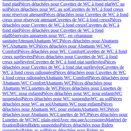
fond plat
Pièces détachées pour Cuvettes de WC à fond plat
WC au
sol
Pièces détachées pour WC au sol
Cuvettes de WC à fond creux
pour réservoir attenant
Pièces détachées pour Cuvettes de WC à fond
creux pour réservoir attenant
Cuvettes de WC à fond creux
Pièces
détachées pour Cuvettes de WC à fond creux
Cuvettes de WC à
fond plat
Pièces détachées pour Cuvettes de WC à fond
plat
Réservoirs apparents pour WC, en céramique
sanitaire
Attenant
Abattants WC
Pièces détachées pour Abattants
WC
Abattants WC
Pièces détachées pour Abattants WC
WC
Comfort
Pièces détachées pour WC Comfort
Cuvettes de WC à fond
creux surélevées
Pièces détachées pour Cuvettes de WC à fond
creux surélevées
Cuvettes de WC à fond plat surélevées
Pièces
détachées pour Cuvettes de WC à fond plat surélevées
Cuvettes de
WC à fond creux rallongées
Pièces détachées pour Cuvettes de WC
à fond creux rallongées
Abattants WC Comfort
Pièces détachées pour
Abattants WC Comfort
Abattants WC
Pièces détachées pour
Abattants WC
Lunettes de WC
Pièces détachées pour Lunettes de
WC
WC pour enfants
Pièces détachées pour WC pour enfants
WC
suspendus
Pièces détachées pour WC suspendus
WC au sol
Pièces
détachées pour WC au sol
Abattants WC pour enfants
Pièces
détachées pour Abattants WC pour enfants
Abattants WC
Pièces
détachées pour Abattants WC
Lunettes de WC
Pièces détachées pour
Lunettes de WC
WC plain-pied
Avec rinçage
Accessoires
Matériel de
fixation
Bidets
Bidets suspendus
Pièces détachées pour Bidets
suspendus
Bidets au sol
Pièces détachées pour Bidets au