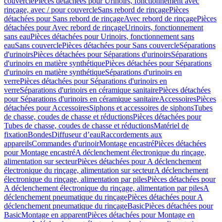
couvercle
Pièces détachées pour Urinoirs, fonctionnement avec
rinçage, avec / pour couvercle
Sans rebord de rinçage
Pièces
détachées pour Sans rebord de rinçage
Avec rebord de rinçage
Pièces
détachées pour Avec rebord de rinçage
Urinoirs, fonctionnement
sans eau
Pièces détachées pour Urinoirs, fonctionnement sans
eau
Sans couvercle
Pièces détachées pour Sans couvercle
Séparations
d'urinoirs
Pièces détachées pour Séparations d'urinoirs
Séparations
d'urinoirs en matière synthétique
Pièces détachées pour Séparations
d'urinoirs en matière synthétique
Séparations d'urinoirs en
verre
Pièces détachées pour Séparations d'urinoirs en
verre
Séparations d'urinoirs en céramique sanitaire
Pièces détachées
pour Séparations d'urinoirs en céramique sanitaire
Accessoires
Pièces
détachées pour Accessoires
Siphons et accessoires de siphons
Tubes
de chasse, coudes de chasse et réductions
Pièces détachées pour
Tubes de chasse, coudes de chasse et réductions
Matériel de
fixation
Bondes
Diffuseur d’eau
Raccordements aux
appareils
Commandes d'urinoir
Montage encastré
Pièces détachées
pour Montage encastré
A déclenchement électronique du rinçage,
alimentation sur secteur
Pièces détachées pour A déclenchement
électronique du rinçage, alimentation sur secteur
A déclenchement
électronique du rinçage, alimentation par piles
Pièces détachées pour
A déclenchement électronique du rinçage, alimentation par piles
A
déclenchement pneumatique du rinçage
Pièces détachées pour A
déclenchement pneumatique du rinçage
Basic
Pièces détachées pour
Basic
Montage en apparent
Pièces détachées pour Montage en