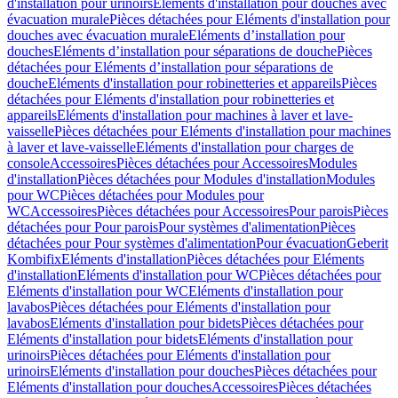
d'installation pour urinoirs
Eléments d'installation pour douches avec
évacuation murale
Pièces détachées pour Eléments d'installation pour
douches avec évacuation murale
Eléments d’installation pour
douches
Eléments d’installation pour séparations de douche
Pièces
détachées pour Eléments d’installation pour séparations de
douche
Eléments d'installation pour robinetteries et appareils
Pièces
détachées pour Eléments d'installation pour robinetteries et
appareils
Eléments d'installation pour machines à laver et lave-
vaisselle
Pièces détachées pour Eléments d'installation pour machines
à laver et lave-vaisselle
Eléments d'installation pour charges de
console
Accessoires
Pièces détachées pour Accessoires
Modules
d'installation
Pièces détachées pour Modules d'installation
Modules
pour WC
Pièces détachées pour Modules pour
WC
Accessoires
Pièces détachées pour Accessoires
Pour parois
Pièces
détachées pour Pour parois
Pour systèmes d'alimentation
Pièces
détachées pour Pour systèmes d'alimentation
Pour évacuation
Geberit
Kombifix
Eléments d'installation
Pièces détachées pour Eléments
d'installation
Eléments d'installation pour WC
Pièces détachées pour
Eléments d'installation pour WC
Eléments d'installation pour
lavabos
Pièces détachées pour Eléments d'installation pour
lavabos
Eléments d'installation pour bidets
Pièces détachées pour
Eléments d'installation pour bidets
Eléments d'installation pour
urinoirs
Pièces détachées pour Eléments d'installation pour
urinoirs
Eléments d'installation pour douches
Pièces détachées pour
Eléments d'installation pour douches
Accessoires
Pièces détachées