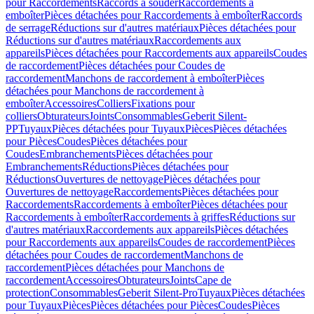
pour Raccordements
Raccords à souder
Raccordements à
emboîter
Pièces détachées pour Raccordements à emboîter
Raccords
de serrage
Réductions sur d'autres matériaux
Pièces détachées pour
Réductions sur d'autres matériaux
Raccordements aux
appareils
Pièces détachées pour Raccordements aux appareils
Coudes
de raccordement
Pièces détachées pour Coudes de
raccordement
Manchons de raccordement à emboîter
Pièces
détachées pour Manchons de raccordement à
emboîter
Accessoires
Colliers
Fixations pour
colliers
Obturateurs
Joints
Consommables
Geberit Silent-
PP
Tuyaux
Pièces détachées pour Tuyaux
Pièces
Pièces détachées
pour Pièces
Coudes
Pièces détachées pour
Coudes
Embranchements
Pièces détachées pour
Embranchements
Réductions
Pièces détachées pour
Réductions
Ouvertures de nettoyage
Pièces détachées pour
Ouvertures de nettoyage
Raccordements
Pièces détachées pour
Raccordements
Raccordements à emboîter
Pièces détachées pour
Raccordements à emboîter
Raccordements à griffes
Réductions sur
d'autres matériaux
Raccordements aux appareils
Pièces détachées
pour Raccordements aux appareils
Coudes de raccordement
Pièces
détachées pour Coudes de raccordement
Manchons de
raccordement
Pièces détachées pour Manchons de
raccordement
Accessoires
Obturateurs
Joints
Cape de
protection
Consommables
Geberit Silent-Pro
Tuyaux
Pièces détachées
pour Tuyaux
Pièces
Pièces détachées pour Pièces
Coudes
Pièces