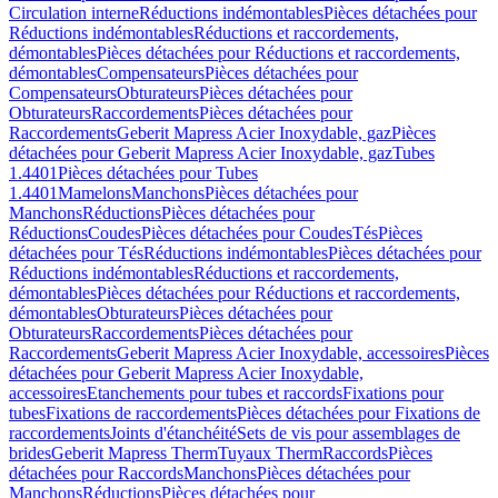
Circulation interne
Réductions indémontables
Pièces détachées pour
Réductions indémontables
Réductions et raccordements,
démontables
Pièces détachées pour Réductions et raccordements,
démontables
Compensateurs
Pièces détachées pour
Compensateurs
Obturateurs
Pièces détachées pour
Obturateurs
Raccordements
Pièces détachées pour
Raccordements
Geberit Mapress Acier Inoxydable, gaz
Pièces
détachées pour Geberit Mapress Acier Inoxydable, gaz
Tubes
1.4401
Pièces détachées pour Tubes
1.4401
Mamelons
Manchons
Pièces détachées pour
Manchons
Réductions
Pièces détachées pour
Réductions
Coudes
Pièces détachées pour Coudes
Tés
Pièces
détachées pour Tés
Réductions indémontables
Pièces détachées pour
Réductions indémontables
Réductions et raccordements,
démontables
Pièces détachées pour Réductions et raccordements,
démontables
Obturateurs
Pièces détachées pour
Obturateurs
Raccordements
Pièces détachées pour
Raccordements
Geberit Mapress Acier Inoxydable, accessoires
Pièces
détachées pour Geberit Mapress Acier Inoxydable,
accessoires
Etanchements pour tubes et raccords
Fixations pour
tubes
Fixations de raccordements
Pièces détachées pour Fixations de
raccordements
Joints d'étanchéité
Sets de vis pour assemblages de
brides
Geberit Mapress Therm
Tuyaux Therm
Raccords
Pièces
détachées pour Raccords
Manchons
Pièces détachées pour
Manchons
Réductions
Pièces détachées pour