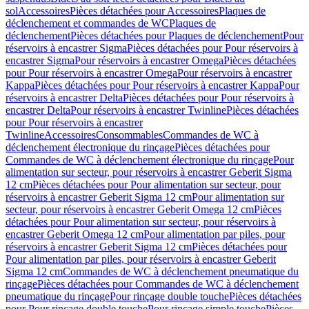
sol
Accessoires
Pièces détachées pour Accessoires
Plaques de
déclenchement et commandes de WC
Plaques de
déclenchement
Pièces détachées pour Plaques de déclenchement
Pour
réservoirs à encastrer Sigma
Pièces détachées pour Pour réservoirs à
encastrer Sigma
Pour réservoirs à encastrer Omega
Pièces détachées
pour Pour réservoirs à encastrer Omega
Pour réservoirs à encastrer
Kappa
Pièces détachées pour Pour réservoirs à encastrer Kappa
Pour
réservoirs à encastrer Delta
Pièces détachées pour Pour réservoirs à
encastrer Delta
Pour réservoirs à encastrer Twinline
Pièces détachées
pour Pour réservoirs à encastrer
Twinline
Accessoires
Consommables
Commandes de WC à
déclenchement électronique du rinçage
Pièces détachées pour
Commandes de WC à déclenchement électronique du rinçage
Pour
alimentation sur secteur, pour réservoirs à encastrer Geberit Sigma
12 cm
Pièces détachées pour Pour alimentation sur secteur, pour
réservoirs à encastrer Geberit Sigma 12 cm
Pour alimentation sur
secteur, pour réservoirs à encastrer Geberit Omega 12 cm
Pièces
détachées pour Pour alimentation sur secteur, pour réservoirs à
encastrer Geberit Omega 12 cm
Pour alimentation par piles, pour
réservoirs à encastrer Geberit Sigma 12 cm
Pièces détachées pour
Pour alimentation par piles, pour réservoirs à encastrer Geberit
Sigma 12 cm
Commandes de WC à déclenchement pneumatique du
rinçage
Pièces détachées pour Commandes de WC à déclenchement
pneumatique du rinçage
Pour rinçage double touche
Pièces détachées
pour Pour rinçage double touche
Pour rinçage simple touche
Pièces