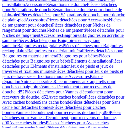
d'installation
Accessoires
Séparations de douche
Pièces détachées
pour Séparations de douche
Séparations de douche pour douche de
plain-pied
Pièces détachées pour Séparations de douche pour douche
de plain-pied
Accessoires
Pièces détachées pour Accessoires
Niches
de rangement pour douches
Pièces détachées pour Niches de
rangement pour douches
Niches de rangement
Pièces détachées pour
Niches de rangement
Accessoires
Baignoires
Baignoires en acrylique
sanitaire
Pièces détachées pour Baignoires en acrylique
sanitaire
Baignoires rectangulaires
Pièces détachées pour Baignoires
rectangulaires
Baignoires en matériau minéral
Pièces détachées pour
Baignoires en matériau minéral
Baignoires pour bébés
Pièces
détachées pour Baignoires pour bébés
Eléments d'installation
Pièces
détachées pour Eléments d'installation
Jeux de pieds et jeux de
traverses et fixations murales
Pièces détachées pour Jeux de pieds et
jeux de traverses et fixations murales
Accessoires
Kits de
réparation
Autres accessoires
Raccordements aux appareils pour
douches et baignoires
Vannes d'écoulement pour receveurs de
douche, d52
Pièces détachées pour Vannes d'écoulement pour
receveurs de douche, d52
Avec caches bondes
Pièces détachées pour
Avec caches bondes
Sans cache bonde
Pièces détachées pour Sans
cache bonde
Caches bondes
Pièces détachées pour Caches
bondes
Vannes d'écoulement pour receveurs de douche, d90
Pièces
détachées pour Vannes d'écoulement pour receveurs de douche,
d90
Avec caches bondes
Pièces détachées pour Avec caches
bondes
Sans cache bonde
Pièces détachées pour Sans cache