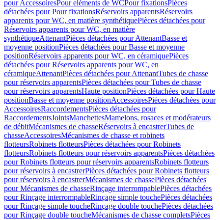
pour Accessoires
Pour eléments de WC
Pour fixations
Pièces
détachées pour Pour fixations
Réservoirs apparents
Réservoirs
apparents pour WC, en matière synthétique
Pièces détachées pour
Réservoirs apparents pour WC, en matière
synthétique
Attenant
Pièces détachées pour Attenant
Basse et
moyenne position
Pièces détachées pour Basse et moyenne
position
Réservoirs apparents pour WC, en céramique
Pièces
détachées pour Réservoirs apparents pour WC, en
céramique
Attenant
Pièces détachées pour Attenant
Tubes de chasse
pour réservoirs apparents
Pièces détachées pour Tubes de chasse
pour réservoirs apparents
Haute position
Pièces détachées pour Haute
position
Basse et moyenne position
Accessoires
Pièces détachées pour
Accessoires
Raccordements
Pièces détachées pour
Raccordements
Joints
Manchettes
Mamelons, rosaces et modérateurs
de débit
Mécanismes de chasse
Réservoirs à encastrer
Tubes de
chasse
Accessoires
Mécanismes de chasse et robinets
flotteurs
Robinets flotteurs
Pièces détachées pour Robinets
flotteurs
Robinets flotteurs pour réservoirs apparents
Pièces détachées
pour Robinets flotteurs pour réservoirs apparents
Robinets flotteurs
pour réservoirs à encastrer
Pièces détachées pour Robinets flotteurs
pour réservoirs à encastrer
Mécanismes de chasse
Pièces détachées
pour Mécanismes de chasse
Rinçage interrompable
Pièces détachées
pour Rinçage interrompable
Rinçage simple touche
Pièces détachées
pour Rinçage simple touche
Rinçage double touche
Pièces détachées
pour Rinçage double touche
Mécanismes de chasse complets
Pièces