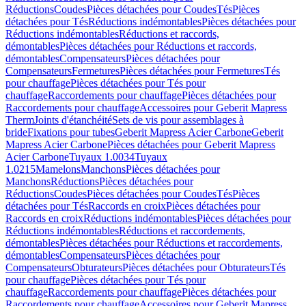
Réductions
Coudes
Pièces détachées pour Coudes
Tés
Pièces
détachées pour Tés
Réductions indémontables
Pièces détachées pour
Réductions indémontables
Réductions et raccords,
démontables
Pièces détachées pour Réductions et raccords,
démontables
Compensateurs
Pièces détachées pour
Compensateurs
Fermetures
Pièces détachées pour Fermetures
Tés
pour chauffage
Pièces détachées pour Tés pour
chauffage
Raccordements pour chauffage
Pièces détachées pour
Raccordements pour chauffage
Accessoires pour Geberit Mapress
Therm
Joints d'étanchéité
Sets de vis pour assemblages à
bride
Fixations pour tubes
Geberit Mapress Acier Carbone
Geberit
Mapress Acier Carbone
Pièces détachées pour Geberit Mapress
Acier Carbone
Tuyaux 1.0034
Tuyaux
1.0215
Mamelons
Manchons
Pièces détachées pour
Manchons
Réductions
Pièces détachées pour
Réductions
Coudes
Pièces détachées pour Coudes
Tés
Pièces
détachées pour Tés
Raccords en croix
Pièces détachées pour
Raccords en croix
Réductions indémontables
Pièces détachées pour
Réductions indémontables
Réductions et raccordements,
démontables
Pièces détachées pour Réductions et raccordements,
démontables
Compensateurs
Pièces détachées pour
Compensateurs
Obturateurs
Pièces détachées pour Obturateurs
Tés
pour chauffage
Pièces détachées pour Tés pour
chauffage
Raccordements pour chauffage
Pièces détachées pour
Raccordements pour chauffage
Accessoires pour Geberit Mapress