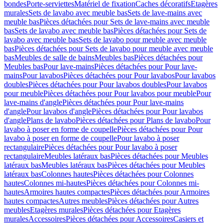
bondes
Porte-serviettes
Matériel de fixation
Caches décoratifs
Etagères
murales
Sets de lavabo avec meuble bas
Sets de lave-mains avec
meuble bas
Pièces détachées pour Sets de lave-mains avec meuble
bas
Sets de lavabo avec meuble bas
Pièces détachées pour Sets de
lavabo avec meuble bas
Sets de lavabo pour meuble avec meuble
bas
Pièces détachées pour Sets de lavabo pour meuble avec meuble
bas
Meubles de salle de bains
Meubles bas
Pièces détachées pour
Meubles bas
Pour lave-mains
Pièces détachées pour Pour lave-
mains
Pour lavabos
Pièces détachées pour Pour lavabos
Pour lavabos
doubles
Pièces détachées pour Pour lavabos doubles
Pour lavabos
pour meuble
Pièces détachées pour Pour lavabos pour meuble
Pour
lave-mains d'angle
Pièces détachées pour Pour lave-mains
d'angle
Pour lavabos d'angle
Pièces détachées pour Pour lavabos
d'angle
Plans de lavabo
Pièces détachées pour Plans de lavabo
Pour
lavabo à poser en forme de coupelle
Pièces détachées pour Pour
lavabo à poser en forme de coupelle
Pour lavabo à poser
rectangulaire
Pièces détachées pour Pour lavabo à poser
rectangulaire
Meubles latéraux bas
Pièces détachées pour Meubles
latéraux bas
Meubles latéraux bas
Pièces détachées pour Meubles
latéraux bas
Colonnes hautes
Pièces détachées pour Colonnes
hautes
Colonnes mi-hautes
Pièces détachées pour Colonnes mi-
hautes
Armoires hautes compactes
Pièces détachées pour Armoires
hautes compactes
Autres meubles
Pièces détachées pour Autres
meubles
Etagères murales
Pièces détachées pour Etagères
murales
Accessoires
Pièces détachées pour Accessoires
Casiers et