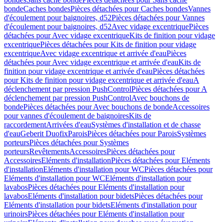
bonde
Caches bondes
Pièces détachées pour Caches bondes
Vannes
d'écoulement pour baignoires, d52
Pièces détachées pour Vannes
d'écoulement pour baignoires, d52
Avec vidage excentrique
Pièces
détachées pour Avec vidage excentrique
Kits de finition pour vidage
excentrique
Pièces détachées pour Kits de finition pour vidage
excentrique
Avec vidage excentrique et arrivée d'eau
Pièces
détachées pour Avec vidage excentrique et arrivée d'eau
Kits de
finition pour vidage excentrique et arrivée d'eau
Pièces détachées
pour Kits de finition pour vidage excentrique et arrivée d'eau
A
déclenchement par pression PushControl
Pièces détachées pour A
déclenchement par pression PushControl
Avec bouchons de
bonde
Pièces détachées pour Avec bouchons de bonde
Accessoires
pour vannes d'écoulement de baignoires
Kits de
raccordement
Arrivées d'eau
Systèmes d'installation et de chasse
d'eau
Geberit Duofix
Parois
Pièces détachées pour Parois
Systèmes
porteurs
Pièces détachées pour Systèmes
porteurs
Revêtements
Accessoires
Pièces détachées pour
Accessoires
Eléments d'installation
Pièces détachées pour Eléments
d'installation
Eléments d'installation pour WC
Pièces détachées pour
Eléments d'installation pour WC
Eléments d'installation pour
lavabos
Pièces détachées pour Eléments d'installation pour
lavabos
Eléments d'installation pour bidets
Pièces détachées pour
Eléments d'installation pour bidets
Eléments d'installation pour
urinoirs
Pièces détachées pour Eléments d'installation pour