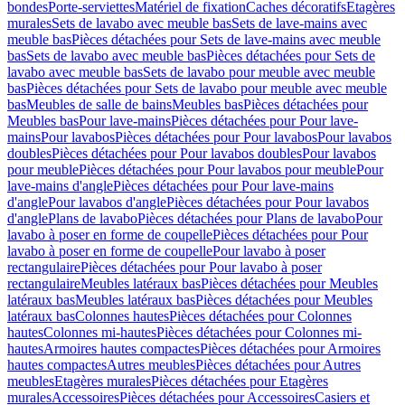
bondes
Porte-serviettes
Matériel de fixation
Caches décoratifs
Etagères
murales
Sets de lavabo avec meuble bas
Sets de lave-mains avec
meuble bas
Pièces détachées pour Sets de lave-mains avec meuble
bas
Sets de lavabo avec meuble bas
Pièces détachées pour Sets de
lavabo avec meuble bas
Sets de lavabo pour meuble avec meuble
bas
Pièces détachées pour Sets de lavabo pour meuble avec meuble
bas
Meubles de salle de bains
Meubles bas
Pièces détachées pour
Meubles bas
Pour lave-mains
Pièces détachées pour Pour lave-
mains
Pour lavabos
Pièces détachées pour Pour lavabos
Pour lavabos
doubles
Pièces détachées pour Pour lavabos doubles
Pour lavabos
pour meuble
Pièces détachées pour Pour lavabos pour meuble
Pour
lave-mains d'angle
Pièces détachées pour Pour lave-mains
d'angle
Pour lavabos d'angle
Pièces détachées pour Pour lavabos
d'angle
Plans de lavabo
Pièces détachées pour Plans de lavabo
Pour
lavabo à poser en forme de coupelle
Pièces détachées pour Pour
lavabo à poser en forme de coupelle
Pour lavabo à poser
rectangulaire
Pièces détachées pour Pour lavabo à poser
rectangulaire
Meubles latéraux bas
Pièces détachées pour Meubles
latéraux bas
Meubles latéraux bas
Pièces détachées pour Meubles
latéraux bas
Colonnes hautes
Pièces détachées pour Colonnes
hautes
Colonnes mi-hautes
Pièces détachées pour Colonnes mi-
hautes
Armoires hautes compactes
Pièces détachées pour Armoires
hautes compactes
Autres meubles
Pièces détachées pour Autres
meubles
Etagères murales
Pièces détachées pour Etagères
murales
Accessoires
Pièces détachées pour Accessoires
Casiers et