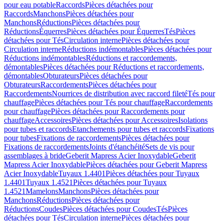
pour eau potable
Raccords
Pièces détachées pour
Raccords
Manchons
Pièces détachées pour
Manchons
Réductions
Pièces détachées pour
Réductions
Équerres
Pièces détachées pour Équerres
Tés
Pièces
détachées pour Tés
Circulation interne
Pièces détachées pour
Circulation interne
Réductions indémontables
Pièces détachées pour
Réductions indémontables
Réductions et raccordements,
démontables
Pièces détachées pour Réductions et raccordements,
démontables
Obturateurs
Pièces détachées pour
Obturateurs
Raccordements
Pièces détachées pour
Raccordements
Nourrices de distribution avec raccord fileté
Tés pour
chauffage
Pièces détachées pour Tés pour chauffage
Raccordements
pour chauffage
Pièces détachées pour Raccordements pour
chauffage
Accessoires
Pièces détachées pour Accessoires
Isolations
pour tubes et raccords
Etanchements pour tubes et raccords
Fixations
pour tubes
Fixations de raccordements
Pièces détachées pour
Fixations de raccordements
Joints d'étanchéité
Sets de vis pour
assemblages à bride
Geberit Mapress Acier Inoxydable
Geberit
Mapress Acier Inoxydable
Pièces détachées pour Geberit Mapress
Acier Inoxydable
Tuyaux 1.4401
Pièces détachées pour Tuyaux
1.4401
Tuyaux 1.4521
Pièces détachées pour Tuyaux
1.4521
Mamelons
Manchons
Pièces détachées pour
Manchons
Réductions
Pièces détachées pour
Réductions
Coudes
Pièces détachées pour Coudes
Tés
Pièces
détachées pour Tés
Circulation interne
Pièces détachées pour