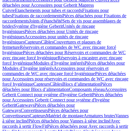
détachées pour Accessoires pour Geberit Mapress
Cuivre
Etanchements pour tubes et raccords
Fixations pour
tubes
Fixations de raccordements
Pièces détachées pour Fixations de
raccordements
Joints d'étanchéité
Sets de vis pour assemblages de
brides
Système d'hygiène Geberit
Unités de rinçage
hygiéniques
Pièces détachées pour Unités de rinçage
hygiéniques
Accessoires pour unités de rinçage
hygiéniques
Capteurs
Câbles
Couvertures et plaques de
fermeture
Réservoirs et commandes de WC avec rinçage forcé
hygiénique
Pièces détachées pour Réservoirs et commandes de WC
avec rinçage forcé hygiénique
Réservoirs à encastrer avec rinçage
forcé hygiénique
Modules d’hygiène intégrés
Pièces détachées pour
Modules d’hygiène intégrés
Accessoires pour réservoirs et
commandes de WC avec rinçage forcé hygiénique
Pièces détachées
pour Accessoires pour réservoirs et commandes de WC avec rinçage
forcé hygiénique
Capteurs
Câbles
Blocs d’alimentation
Pièces
détachées pour Blocs d’alimentation
Composants réseau
Accessoires
Geberit Connect pour système d'hygiène Geberit
Pièces détachées
pour Accessoires Geberit Connect pour système d'hygiène
Geberit
Gateways
Pièces détachées pour
Gateways
Convertisseurs
Pièces détachées pour
Convertisseurs
Capteurs
Matériel de montage
Armatures brutes
Vannes
à siège incliné
Pièces détachées pour Vannes à siège incliné
Avec
raccords à sertir FlowFit
Pièces détachées pour Avec raccords à sertir