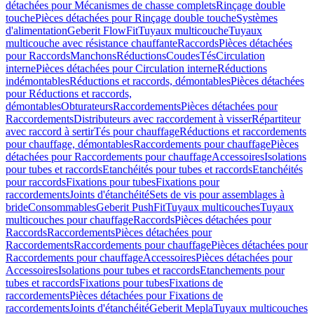
détachées pour Mécanismes de chasse complets
Rinçage double
touche
Pièces détachées pour Rinçage double touche
Systèmes
d'alimentation
Geberit FlowFit
Tuyaux multicouche
Tuyaux
multicouche avec résistance chauffante
Raccords
Pièces détachées
pour Raccords
Manchons
Réductions
Coudes
Tés
Circulation
interne
Pièces détachées pour Circulation interne
Réductions
indémontables
Réductions et raccords, démontables
Pièces détachées
pour Réductions et raccords,
démontables
Obturateurs
Raccordements
Pièces détachées pour
Raccordements
Distributeurs avec raccordement à visser
Répartiteur
avec raccord à sertir
Tés pour chauffage
Réductions et raccordements
pour chauffage, démontables
Raccordements pour chauffage
Pièces
détachées pour Raccordements pour chauffage
Accessoires
Isolations
pour tubes et raccords
Etanchéités pour tubes et raccords
Etanchéités
pour raccords
Fixations pour tubes
Fixations pour
raccordements
Joints d'étanchéité
Sets de vis pour assemblages à
bride
Consommables
Geberit PushFit
Tuyaux multicouches
Tuyaux
multicouches pour chauffage
Raccords
Pièces détachées pour
Raccords
Raccordements
Pièces détachées pour
Raccordements
Raccordements pour chauffage
Pièces détachées pour
Raccordements pour chauffage
Accessoires
Pièces détachées pour
Accessoires
Isolations pour tubes et raccords
Etanchements pour
tubes et raccords
Fixations pour tubes
Fixations de
raccordements
Pièces détachées pour Fixations de
raccordements
Joints d'étanchéité
Geberit Mepla
Tuyaux multicouches