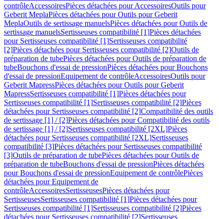
contrôle
Accessoires
Pièces détachées pour Accessoires
Outils pour
Geberit Mepla
Pièces détachées pour Outils pour Geberit
Mepla
Outils de sertissage manuels
Pièces détachées pour Outils de
sertissage manuels
Sertisseuses compatibilité [1]
Pièces détachées
pour Sertisseuses compatibilité [1]
Sertisseuses compatibilité
[2]
Pièces détachées pour Sertisseuses compatibilité [2]
Outils de
préparation de tube
Pièces détachées pour Outils de préparation de
tube
Bouchons d'essai de pression
Pièces détachées pour Bouchons
d'essai de pression
Equipement de contrôle
Accessoires
Outils pour
Geberit Mapress
Pièces détachées pour Outils pour Geberit
Mapress
Sertisseuses compatibilité [1]
Pièces détachées pour
Sertisseuses compatibilité [1]
Sertisseuses compatibilité [2]
Pièces
détachées pour Sertisseuses compatibilité [2]
Compatibilité des outils
de sertissage [1] / [2]
Pièces détachées pour Compatibilité des outils
de sertissage [1] / [2]
Sertisseuses compatibilité [2XL]
Pièces
détachées pour Sertisseuses compatibilité [2XL]
Sertisseuses
compatibilité [3]
Pièces détachées pour Sertisseuses compatibilité
[3]
Outils de préparation de tube
Pièces détachées pour Outils de
préparation de tube
Bouchons d'essai de pression
Pièces détachées
pour Bouchons d'essai de pression
Equipement de contrôle
Pièces
détachées pour Equipement de
contrôle
Accessoires
Sertisseuses
Pièces détachées pour
Sertisseuses
Sertisseuses compatibilité [1]
Pièces détachées pour
Sertisseuses compatibilité [1]
Sertisseuses compatibilité [2]
Pièces
détachées pour Sertisseuses compatibilité [2]
Sertisseuses