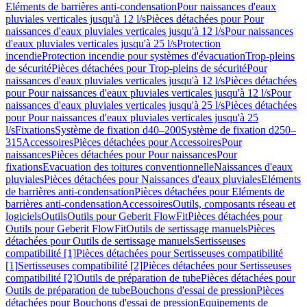
Eléments de barrières anti-condensation
Pour naissances d'eaux
pluviales verticales jusqu'à 12 l/s
Pièces détachées pour Pour
naissances d'eaux pluviales verticales jusqu'à 12 l/s
Pour naissances
d'eaux pluviales verticales jusqu'à 25 l/s
Protection
incendie
Protection incendie pour systèmes d'évacuation
Trop-pleins
de sécurité
Pièces détachées pour Trop-pleins de sécurité
Pour
naissances d'eaux pluviales verticales jusqu'à 12 l/s
Pièces détachées
pour Pour naissances d'eaux pluviales verticales jusqu'à 12 l/s
Pour
naissances d'eaux pluviales verticales jusqu'à 25 l/s
Pièces détachées
pour Pour naissances d'eaux pluviales verticales jusqu'à 25
l/s
Fixations
Système de fixation d40–200
Système de fixation d250–
315
Accessoires
Pièces détachées pour Accessoires
Pour
naissances
Pièces détachées pour Pour naissances
Pour
fixations
Evacuation des toitures conventionnelle
Naissances d'eaux
pluviales
Pièces détachées pour Naissances d'eaux pluviales
Eléments
de barrières anti-condensation
Pièces détachées pour Eléments de
barrières anti-condensation
Accessoires
Outils, composants réseau et
logiciels
Outils
Outils pour Geberit FlowFit
Pièces détachées pour
Outils pour Geberit FlowFit
Outils de sertissage manuels
Pièces
détachées pour Outils de sertissage manuels
Sertisseuses
compatibilité [1]
Pièces détachées pour Sertisseuses compatibilité
[1]
Sertisseuses compatibilité [2]
Pièces détachées pour Sertisseuses
compatibilité [2]
Outils de préparation de tube
Pièces détachées pour
Outils de préparation de tube
Bouchons d'essai de pression
Pièces
détachées pour Bouchons d'essai de pression
Equipements de