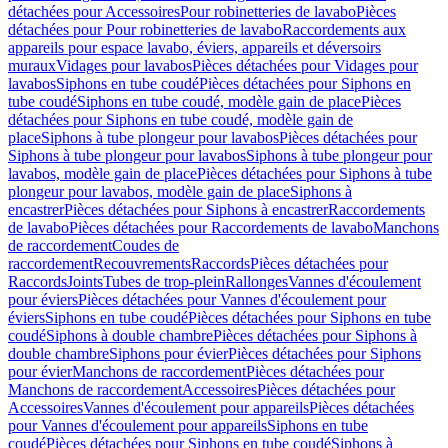
détachées pour Accessoires
Pour robinetteries de lavabo
Pièces
détachées pour Pour robinetteries de lavabo
Raccordements aux
appareils pour espace lavabo, éviers, appareils et déversoirs
muraux
Vidages pour lavabos
Pièces détachées pour Vidages pour
lavabos
Siphons en tube coudé
Pièces détachées pour Siphons en
tube coudé
Siphons en tube coudé, modèle gain de place
Pièces
détachées pour Siphons en tube coudé, modèle gain de
place
Siphons à tube plongeur pour lavabos
Pièces détachées pour
Siphons à tube plongeur pour lavabos
Siphons à tube plongeur pour
lavabos, modèle gain de place
Pièces détachées pour Siphons à tube
plongeur pour lavabos, modèle gain de place
Siphons à
encastrer
Pièces détachées pour Siphons à encastrer
Raccordements
de lavabo
Pièces détachées pour Raccordements de lavabo
Manchons
de raccordement
Coudes de
raccordement
Recouvrements
Raccords
Pièces détachées pour
Raccords
Joints
Tubes de trop-plein
Rallonges
Vannes d'écoulement
pour éviers
Pièces détachées pour Vannes d'écoulement pour
éviers
Siphons en tube coudé
Pièces détachées pour Siphons en tube
coudé
Siphons à double chambre
Pièces détachées pour Siphons à
double chambre
Siphons pour évier
Pièces détachées pour Siphons
pour évier
Manchons de raccordement
Pièces détachées pour
Manchons de raccordement
Accessoires
Pièces détachées pour
Accessoires
Vannes d'écoulement pour appareils
Pièces détachées
pour Vannes d'écoulement pour appareils
Siphons en tube
coudé
Pièces détachées pour Siphons en tube coudé
Siphons à