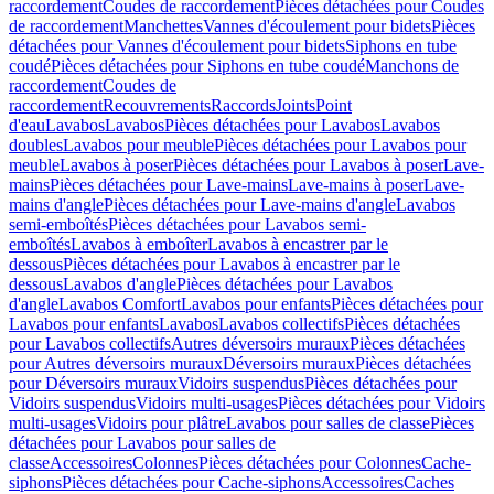
raccordement
Coudes de raccordement
Pièces détachées pour Coudes
de raccordement
Manchettes
Vannes d'écoulement pour bidets
Pièces
détachées pour Vannes d'écoulement pour bidets
Siphons en tube
coudé
Pièces détachées pour Siphons en tube coudé
Manchons de
raccordement
Coudes de
raccordement
Recouvrements
Raccords
Joints
Point
d'eau
Lavabos
Lavabos
Pièces détachées pour Lavabos
Lavabos
doubles
Lavabos pour meuble
Pièces détachées pour Lavabos pour
meuble
Lavabos à poser
Pièces détachées pour Lavabos à poser
Lave-
mains
Pièces détachées pour Lave-mains
Lave-mains à poser
Lave-
mains d'angle
Pièces détachées pour Lave-mains d'angle
Lavabos
semi-emboîtés
Pièces détachées pour Lavabos semi-
emboîtés
Lavabos à emboîter
Lavabos à encastrer par le
dessous
Pièces détachées pour Lavabos à encastrer par le
dessous
Lavabos d'angle
Pièces détachées pour Lavabos
d'angle
Lavabos Comfort
Lavabos pour enfants
Pièces détachées pour
Lavabos pour enfants
Lavabos
Lavabos collectifs
Pièces détachées
pour Lavabos collectifs
Autres déversoirs muraux
Pièces détachées
pour Autres déversoirs muraux
Déversoirs muraux
Pièces détachées
pour Déversoirs muraux
Vidoirs suspendus
Pièces détachées pour
Vidoirs suspendus
Vidoirs multi-usages
Pièces détachées pour Vidoirs
multi-usages
Vidoirs pour plâtre
Lavabos pour salles de classe
Pièces
détachées pour Lavabos pour salles de
classe
Accessoires
Colonnes
Pièces détachées pour Colonnes
Cache-
siphons
Pièces détachées pour Cache-siphons
Accessoires
Caches