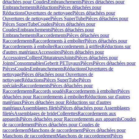
détachées pour Coudes
Embranchements
Pièces détachées pour
Embranchements
Réductions
Pièces détachées pour
Réductions
Ouvertures de nettoyage
Pièces détachées pour
Ouvertures de nettoyage
Pièces SuperTube
Pièces détachées pour
Pièces SuperTube
Coudes
Pièces détachées pour
Coudes
Embranchements
Pièces détachées pour
Embranchements
Raccordements
Pièces détachées pour
Raccordements
Raccordements à emboîter
Pièces détachées pour
Raccordements à emboîter
Raccordements à griffes
Réductions sur
d'autres matériaux
Accessoires
Pièces détachées pour
Accessoires
Colliers
Obturateurs
Joints
Pièces détachées pour
Joints
Consommables
Geberit PE
Tuyaux
Pièces
Pièces détachées pour
Pièces
Coudes
Embranchements
Réductions
Ouvertures de
nettoyage
Pièces détachées pour Ouvertures de
nettoyage
Réductions
Pièces SuperTube
Pièces
spéciales
Raccordements
Pièces détachées pour
Raccordements
Raccords soudés
Raccordements à emboîter
Pièces
détachées pour Raccordements à emboîter
Réductions sur d'autres
matériaux
Pièces détachées pour Réductions sur d'autres
matériaux
Assemblages filetés
Pièces détachées pour Assemblages
filetés
Assemblages de bride
Collerettes
Raccordements aux
appareils
Pièces détachées pour Raccordements aux appareils
Coudes
de raccordement
Pièces détachées pour Coudes de
raccordement
Manchons de raccordement
Pièces détachées pour
Manchons de raccordement
Manchons de raccordement
Pièces