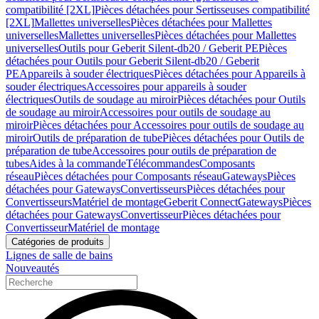
compatibilité [2XL]
Pièces détachées pour Sertisseuses compatibilité
[2XL]
Mallettes universelles
Pièces détachées pour Mallettes
universelles
Mallettes universelles
Pièces détachées pour Mallettes
universelles
Outils pour Geberit Silent-db20 / Geberit PE
Pièces
détachées pour Outils pour Geberit Silent-db20 / Geberit
PE
Appareils à souder électriques
Pièces détachées pour Appareils à
souder électriques
Accessoires pour appareils à souder
électriques
Outils de soudage au miroir
Pièces détachées pour Outils
de soudage au miroir
Accessoires pour outils de soudage au
miroir
Pièces détachées pour Accessoires pour outils de soudage au
miroir
Outils de préparation de tube
Pièces détachées pour Outils de
préparation de tube
Accessoires pour outils de préparation de
tubes
Aides à la commande
Télécommandes
Composants
réseau
Pièces détachées pour Composants réseau
Gateways
Pièces
détachées pour Gateways
Convertisseurs
Pièces détachées pour
Convertisseurs
Matériel de montage
Geberit Connect
Gateways
Pièces
détachées pour Gateways
Convertisseur
Pièces détachées pour
Convertisseur
Matériel de montage
Catégories de produits
Lignes de salle de bains
Nouveautés