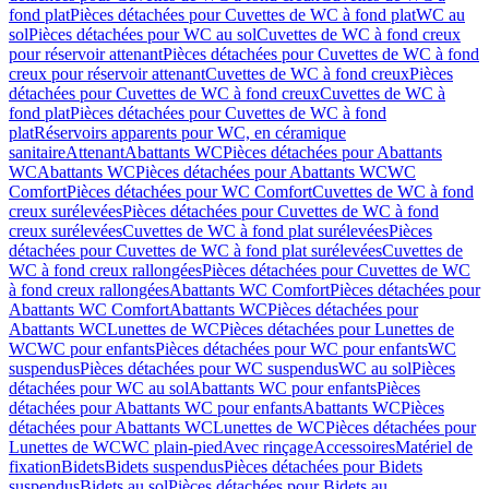
fond plat
Pièces détachées pour Cuvettes de WC à fond plat
WC au
sol
Pièces détachées pour WC au sol
Cuvettes de WC à fond creux
pour réservoir attenant
Pièces détachées pour Cuvettes de WC à fond
creux pour réservoir attenant
Cuvettes de WC à fond creux
Pièces
détachées pour Cuvettes de WC à fond creux
Cuvettes de WC à
fond plat
Pièces détachées pour Cuvettes de WC à fond
plat
Réservoirs apparents pour WC, en céramique
sanitaire
Attenant
Abattants WC
Pièces détachées pour Abattants
WC
Abattants WC
Pièces détachées pour Abattants WC
WC
Comfort
Pièces détachées pour WC Comfort
Cuvettes de WC à fond
creux surélevées
Pièces détachées pour Cuvettes de WC à fond
creux surélevées
Cuvettes de WC à fond plat surélevées
Pièces
détachées pour Cuvettes de WC à fond plat surélevées
Cuvettes de
WC à fond creux rallongées
Pièces détachées pour Cuvettes de WC
à fond creux rallongées
Abattants WC Comfort
Pièces détachées pour
Abattants WC Comfort
Abattants WC
Pièces détachées pour
Abattants WC
Lunettes de WC
Pièces détachées pour Lunettes de
WC
WC pour enfants
Pièces détachées pour WC pour enfants
WC
suspendus
Pièces détachées pour WC suspendus
WC au sol
Pièces
détachées pour WC au sol
Abattants WC pour enfants
Pièces
détachées pour Abattants WC pour enfants
Abattants WC
Pièces
détachées pour Abattants WC
Lunettes de WC
Pièces détachées pour
Lunettes de WC
WC plain-pied
Avec rinçage
Accessoires
Matériel de
fixation
Bidets
Bidets suspendus
Pièces détachées pour Bidets
suspendus
Bidets au sol
Pièces détachées pour Bidets au