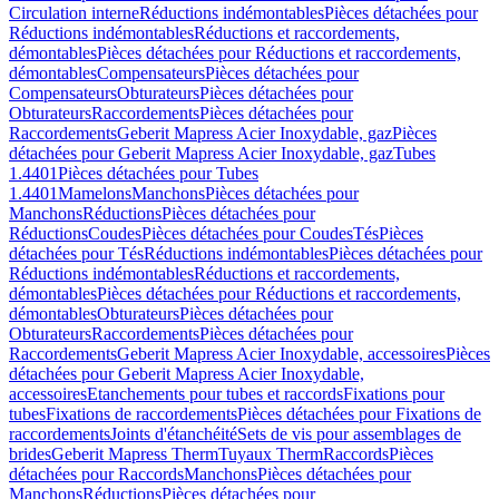
Circulation interne
Réductions indémontables
Pièces détachées pour
Réductions indémontables
Réductions et raccordements,
démontables
Pièces détachées pour Réductions et raccordements,
démontables
Compensateurs
Pièces détachées pour
Compensateurs
Obturateurs
Pièces détachées pour
Obturateurs
Raccordements
Pièces détachées pour
Raccordements
Geberit Mapress Acier Inoxydable, gaz
Pièces
détachées pour Geberit Mapress Acier Inoxydable, gaz
Tubes
1.4401
Pièces détachées pour Tubes
1.4401
Mamelons
Manchons
Pièces détachées pour
Manchons
Réductions
Pièces détachées pour
Réductions
Coudes
Pièces détachées pour Coudes
Tés
Pièces
détachées pour Tés
Réductions indémontables
Pièces détachées pour
Réductions indémontables
Réductions et raccordements,
démontables
Pièces détachées pour Réductions et raccordements,
démontables
Obturateurs
Pièces détachées pour
Obturateurs
Raccordements
Pièces détachées pour
Raccordements
Geberit Mapress Acier Inoxydable, accessoires
Pièces
détachées pour Geberit Mapress Acier Inoxydable,
accessoires
Etanchements pour tubes et raccords
Fixations pour
tubes
Fixations de raccordements
Pièces détachées pour Fixations de
raccordements
Joints d'étanchéité
Sets de vis pour assemblages de
brides
Geberit Mapress Therm
Tuyaux Therm
Raccords
Pièces
détachées pour Raccords
Manchons
Pièces détachées pour
Manchons
Réductions
Pièces détachées pour