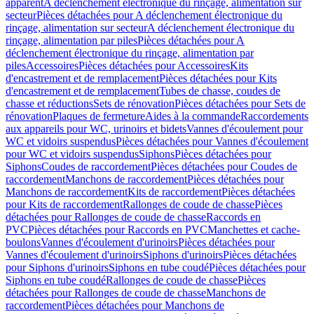
apparent
A déclenchement électronique du rinçage, alimentation sur
secteur
Pièces détachées pour A déclenchement électronique du
rinçage, alimentation sur secteur
A déclenchement électronique du
rinçage, alimentation par piles
Pièces détachées pour A
déclenchement électronique du rinçage, alimentation par
piles
Accessoires
Pièces détachées pour Accessoires
Kits
d'encastrement et de remplacement
Pièces détachées pour Kits
d'encastrement et de remplacement
Tubes de chasse, coudes de
chasse et réductions
Sets de rénovation
Pièces détachées pour Sets de
rénovation
Plaques de fermeture
Aides à la commande
Raccordements
aux appareils pour WC, urinoirs et bidets
Vannes d'écoulement pour
WC et vidoirs suspendus
Pièces détachées pour Vannes d'écoulement
pour WC et vidoirs suspendus
Siphons
Pièces détachées pour
Siphons
Coudes de raccordement
Pièces détachées pour Coudes de
raccordement
Manchons de raccordement
Pièces détachées pour
Manchons de raccordement
Kits de raccordement
Pièces détachées
pour Kits de raccordement
Rallonges de coude de chasse
Pièces
détachées pour Rallonges de coude de chasse
Raccords en
PVC
Pièces détachées pour Raccords en PVC
Manchettes et cache-
boulons
Vannes d'écoulement d'urinoirs
Pièces détachées pour
Vannes d'écoulement d'urinoirs
Siphons d'urinoirs
Pièces détachées
pour Siphons d'urinoirs
Siphons en tube coudé
Pièces détachées pour
Siphons en tube coudé
Rallonges de coude de chasse
Pièces
détachées pour Rallonges de coude de chasse
Manchons de
raccordement
Pièces détachées pour Manchons de