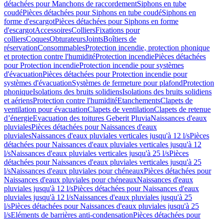
détachées pour Manchons de raccordement
Siphons en tube
coudé
Pièces détachées pour Siphons en tube coudé
Siphons en
forme d'escargot
Pièces détachées pour Siphons en forme
d'escargot
Accessoires
Colliers
Fixations pour
colliers
Coques
Obturateurs
Joints
Boîtiers de
réservation
Consommables
Protection incendie, protection phonique
et protection contre l'humidité
Protection incendie
Pièces détachées
pour Protection incendie
Protection incendie pour systèmes
d'évacuation
Pièces détachées pour Protection incendie pour
systèmes d'évacuation
Systèmes de fermeture pour plafond
Protection
phonique
Isolations des bruits solidiens
Isolations des bruits solidiens
et aériens
Protection contre l'humidité
Etanchements
Clapets de
ventilation pour évacuation
Clapets de ventilation
Clapets de retenue
d’énergie
Evacuation des toitures Geberit Pluvia
Naissances d'eaux
pluviales
Pièces détachées pour Naissances d'eaux
pluviales
Naissances d'eaux pluviales verticales jusqu'à 12 l/s
Pièces
détachées pour Naissances d'eaux pluviales verticales jusqu'à 12
l/s
Naissances d'eaux pluviales verticales jusqu'à 25 l/s
Pièces
détachées pour Naissances d'eaux pluviales verticales jusqu'à 25
l/s
Naissances d'eaux pluviales pour chéneaux
Pièces détachées pour
Naissances d'eaux pluviales pour chéneaux
Naissances d'eaux
pluviales jusqu'à 12 l/s
Pièces détachées pour Naissances d'eaux
pluviales jusqu'à 12 l/s
Naissances d'eaux pluviales jusqu'à 25
l/s
Pièces détachées pour Naissances d'eaux pluviales jusqu'à 25
l/s
Eléments de barrières anti-condensation
Pièces détachées pour