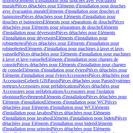
urinoirs
Eléments d'installation pour douches avec évacuation
murale
Pièces détachées pour Eléments d'installation pour douches
avec évacuation murale
Eléments d'installation pour douches et
baignoires
Pièces détachées pour Eléments d'installation pour
douches et baignoires
Eléments pour séparations de douche
Pièces
détachées pour Eléments pour séparations de douche
Eléments
d'installation pour déversoirs
Pièces détachées pour Eléments
d'installation pour déversoirs
Eléments d'installation pour
robinetteries
Pièces détachées pour Eléments d'installation pour
robinetteries
Eléments d'installation pour machines à laver et lave-
vaisselle
Pièces détachées pour Eléments d'installation pour machines
à laver et lave-vaisselle
Eléments d'installation pour charges de
console
Pièces détachées pour Eléments d'installation pour charges
de console
Eléments d'installation pour éviers
Pièces détachées pour
Eléments d'installation pour éviers
Accessoires
Pièces détachées pour
Accessoires
Geberit GIS
Parois
Pièces détachées pour Parois
Systèmes
porteurs
Accessoires pour préfabrications
Pièces détachées pour
Accessoires pour préfabrications
Accessoires pour l'isolation
phonique
Revêtements
Eléments d'installation
Pièces détachées pour
Eléments d'installation
Eléments d'installation pour WC
Pièces
détachées pour Eléments d'installation pour WC
Eléments
d'installation pour lavabos
Pièces détachées pour Eléments
d'installation pour lavabos
Eléments d'installation pour bidets
Pièces
détachées pour Eléments d'installation pour bidets
Eléments
d'installation pour urinoirs
Pièces détachées pour Eléments