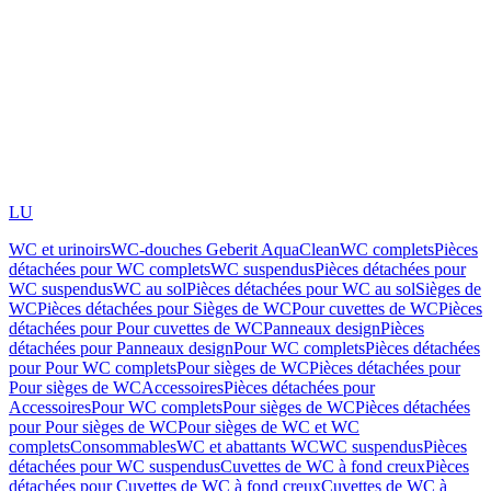
LU
WC et urinoirs
WC-douches Geberit AquaClean
WC complets
Pièces
détachées pour WC complets
WC suspendus
Pièces détachées pour
WC suspendus
WC au sol
Pièces détachées pour WC au sol
Sièges de
WC
Pièces détachées pour Sièges de WC
Pour cuvettes de WC
Pièces
détachées pour Pour cuvettes de WC
Panneaux design
Pièces
détachées pour Panneaux design
Pour WC complets
Pièces détachées
pour Pour WC complets
Pour sièges de WC
Pièces détachées pour
Pour sièges de WC
Accessoires
Pièces détachées pour
Accessoires
Pour WC complets
Pour sièges de WC
Pièces détachées
pour Pour sièges de WC
Pour sièges de WC et WC
complets
Consommables
WC et abattants WC
WC suspendus
Pièces
détachées pour WC suspendus
Cuvettes de WC à fond creux
Pièces
détachées pour Cuvettes de WC à fond creux
Cuvettes de WC à