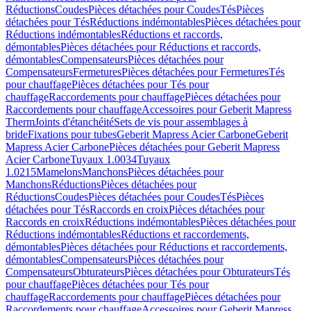
Réductions
Coudes
Pièces détachées pour Coudes
Tés
Pièces
détachées pour Tés
Réductions indémontables
Pièces détachées pour
Réductions indémontables
Réductions et raccords,
démontables
Pièces détachées pour Réductions et raccords,
démontables
Compensateurs
Pièces détachées pour
Compensateurs
Fermetures
Pièces détachées pour Fermetures
Tés
pour chauffage
Pièces détachées pour Tés pour
chauffage
Raccordements pour chauffage
Pièces détachées pour
Raccordements pour chauffage
Accessoires pour Geberit Mapress
Therm
Joints d'étanchéité
Sets de vis pour assemblages à
bride
Fixations pour tubes
Geberit Mapress Acier Carbone
Geberit
Mapress Acier Carbone
Pièces détachées pour Geberit Mapress
Acier Carbone
Tuyaux 1.0034
Tuyaux
1.0215
Mamelons
Manchons
Pièces détachées pour
Manchons
Réductions
Pièces détachées pour
Réductions
Coudes
Pièces détachées pour Coudes
Tés
Pièces
détachées pour Tés
Raccords en croix
Pièces détachées pour
Raccords en croix
Réductions indémontables
Pièces détachées pour
Réductions indémontables
Réductions et raccordements,
démontables
Pièces détachées pour Réductions et raccordements,
démontables
Compensateurs
Pièces détachées pour
Compensateurs
Obturateurs
Pièces détachées pour Obturateurs
Tés
pour chauffage
Pièces détachées pour Tés pour
chauffage
Raccordements pour chauffage
Pièces détachées pour
Raccordements pour chauffage
Accessoires pour Geberit Mapress