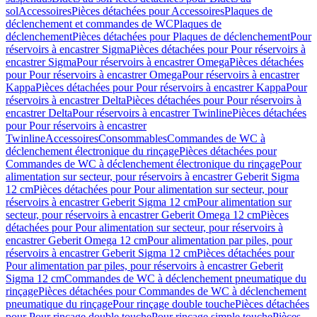
sol
Accessoires
Pièces détachées pour Accessoires
Plaques de
déclenchement et commandes de WC
Plaques de
déclenchement
Pièces détachées pour Plaques de déclenchement
Pour
réservoirs à encastrer Sigma
Pièces détachées pour Pour réservoirs à
encastrer Sigma
Pour réservoirs à encastrer Omega
Pièces détachées
pour Pour réservoirs à encastrer Omega
Pour réservoirs à encastrer
Kappa
Pièces détachées pour Pour réservoirs à encastrer Kappa
Pour
réservoirs à encastrer Delta
Pièces détachées pour Pour réservoirs à
encastrer Delta
Pour réservoirs à encastrer Twinline
Pièces détachées
pour Pour réservoirs à encastrer
Twinline
Accessoires
Consommables
Commandes de WC à
déclenchement électronique du rinçage
Pièces détachées pour
Commandes de WC à déclenchement électronique du rinçage
Pour
alimentation sur secteur, pour réservoirs à encastrer Geberit Sigma
12 cm
Pièces détachées pour Pour alimentation sur secteur, pour
réservoirs à encastrer Geberit Sigma 12 cm
Pour alimentation sur
secteur, pour réservoirs à encastrer Geberit Omega 12 cm
Pièces
détachées pour Pour alimentation sur secteur, pour réservoirs à
encastrer Geberit Omega 12 cm
Pour alimentation par piles, pour
réservoirs à encastrer Geberit Sigma 12 cm
Pièces détachées pour
Pour alimentation par piles, pour réservoirs à encastrer Geberit
Sigma 12 cm
Commandes de WC à déclenchement pneumatique du
rinçage
Pièces détachées pour Commandes de WC à déclenchement
pneumatique du rinçage
Pour rinçage double touche
Pièces détachées
pour Pour rinçage double touche
Pour rinçage simple touche
Pièces