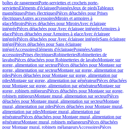
boîtes de rangement
Porte-serviettes et crochets porte-
serviettes
Eléments d'éclairage
Poignées
Jeux de pieds
Tableaux
magnétiques
Prises électriques
Pièces détachées pour Prises
électriques
Autres accessoires
Miroirs et armoires à
glace
Miroirs
Pièces détachées pour Miroirs
Avec éclairage
intégrée
Pièces détachées pour Avec éclairage intégrée
Armoires à
glace
Pièces détachées pour Armoires à glace
Avec éclairage
intégrée
Pièces détachées pour Avec éclairage intégrée
Sans éclairage
intégré
Pièces détachées pour Sans éclairage
intégré
Accessoires
Eléments d'éclairage
Poignées
Autres
accessoires
Prises électriques
Robinetteries
Robinetteries de
lavabo
Pièces détachées pour Robinetteries de lavabo
Montage sur
gorge, alimentation sur secteur
Pièces détachées pour Montage sur
gorge, alimentation sur secteur
Montage sur gorge, alimentation par
piles
Pièces détachées pour Montage sur gorge, alimentation par
piles
Montage sur gorge, alimentation par générateur
Pièces détachées
pour Montage sur gorge, alimentation par générateur
Montage sur
gorge, robinets mitigeurs
Pièces détachées pour Montage sur gorge,
robinets mitigeurs
Montage mural, alimentation sur secteur
Pièces
détachées pour Montage mural, alimentation sur secteur
Montage
mural, alimentation par piles
Pièces détachées pour Montage mural,
alimentation par piles
Montage mural, alimentation par
générateur
Pièces détachées pour Montage mural, alimentation par
générateur
Montage mural, robinets mélangeurs
Pièces détachées
pour Montage mural, robinets mélangeurs
Accessoires
Pièces