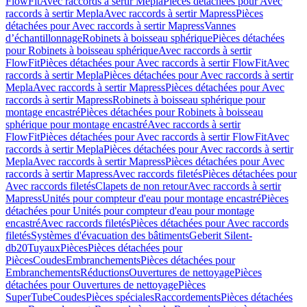
FlowFit
Avec raccords à sertir Mepla
Pièces détachées pour Avec
raccords à sertir Mepla
Avec raccords à sertir Mapress
Pièces
détachées pour Avec raccords à sertir Mapress
Vannes
d’échantillonnage
Robinets à boisseau sphérique
Pièces détachées
pour Robinets à boisseau sphérique
Avec raccords à sertir
FlowFit
Pièces détachées pour Avec raccords à sertir FlowFit
Avec
raccords à sertir Mepla
Pièces détachées pour Avec raccords à sertir
Mepla
Avec raccords à sertir Mapress
Pièces détachées pour Avec
raccords à sertir Mapress
Robinets à boisseau sphérique pour
montage encastré
Pièces détachées pour Robinets à boisseau
sphérique pour montage encastré
Avec raccords à sertir
FlowFit
Pièces détachées pour Avec raccords à sertir FlowFit
Avec
raccords à sertir Mepla
Pièces détachées pour Avec raccords à sertir
Mepla
Avec raccords à sertir Mapress
Pièces détachées pour Avec
raccords à sertir Mapress
Avec raccords filetés
Pièces détachées pour
Avec raccords filetés
Clapets de non retour
Avec raccords à sertir
Mapress
Unités pour compteur d'eau pour montage encastré
Pièces
détachées pour Unités pour compteur d'eau pour montage
encastré
Avec raccords filetés
Pièces détachées pour Avec raccords
filetés
Systèmes d'évacuation des bâtiments
Geberit Silent-
db20
Tuyaux
Pièces
Pièces détachées pour
Pièces
Coudes
Embranchements
Pièces détachées pour
Embranchements
Réductions
Ouvertures de nettoyage
Pièces
détachées pour Ouvertures de nettoyage
Pièces
SuperTube
Coudes
Pièces spéciales
Raccordements
Pièces détachées