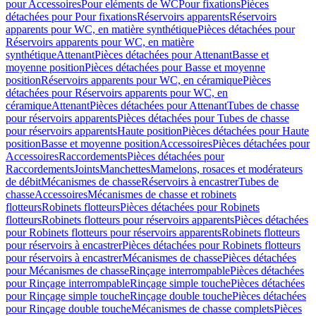
pour Accessoires
Pour eléments de WC
Pour fixations
Pièces
détachées pour Pour fixations
Réservoirs apparents
Réservoirs
apparents pour WC, en matière synthétique
Pièces détachées pour
Réservoirs apparents pour WC, en matière
synthétique
Attenant
Pièces détachées pour Attenant
Basse et
moyenne position
Pièces détachées pour Basse et moyenne
position
Réservoirs apparents pour WC, en céramique
Pièces
détachées pour Réservoirs apparents pour WC, en
céramique
Attenant
Pièces détachées pour Attenant
Tubes de chasse
pour réservoirs apparents
Pièces détachées pour Tubes de chasse
pour réservoirs apparents
Haute position
Pièces détachées pour Haute
position
Basse et moyenne position
Accessoires
Pièces détachées pour
Accessoires
Raccordements
Pièces détachées pour
Raccordements
Joints
Manchettes
Mamelons, rosaces et modérateurs
de débit
Mécanismes de chasse
Réservoirs à encastrer
Tubes de
chasse
Accessoires
Mécanismes de chasse et robinets
flotteurs
Robinets flotteurs
Pièces détachées pour Robinets
flotteurs
Robinets flotteurs pour réservoirs apparents
Pièces détachées
pour Robinets flotteurs pour réservoirs apparents
Robinets flotteurs
pour réservoirs à encastrer
Pièces détachées pour Robinets flotteurs
pour réservoirs à encastrer
Mécanismes de chasse
Pièces détachées
pour Mécanismes de chasse
Rinçage interrompable
Pièces détachées
pour Rinçage interrompable
Rinçage simple touche
Pièces détachées
pour Rinçage simple touche
Rinçage double touche
Pièces détachées
pour Rinçage double touche
Mécanismes de chasse complets
Pièces