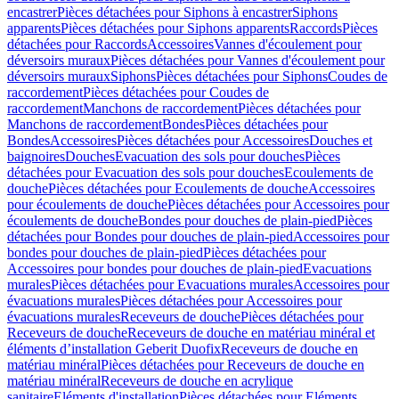
encastrer
Pièces détachées pour Siphons à encastrer
Siphons
apparents
Pièces détachées pour Siphons apparents
Raccords
Pièces
détachées pour Raccords
Accessoires
Vannes d'écoulement pour
déversoirs muraux
Pièces détachées pour Vannes d'écoulement pour
déversoirs muraux
Siphons
Pièces détachées pour Siphons
Coudes de
raccordement
Pièces détachées pour Coudes de
raccordement
Manchons de raccordement
Pièces détachées pour
Manchons de raccordement
Bondes
Pièces détachées pour
Bondes
Accessoires
Pièces détachées pour Accessoires
Douches et
baignoires
Douches
Evacuation des sols pour douches
Pièces
détachées pour Evacuation des sols pour douches
Ecoulements de
douche
Pièces détachées pour Ecoulements de douche
Accessoires
pour écoulements de douche
Pièces détachées pour Accessoires pour
écoulements de douche
Bondes pour douches de plain-pied
Pièces
détachées pour Bondes pour douches de plain-pied
Accessoires pour
bondes pour douches de plain-pied
Pièces détachées pour
Accessoires pour bondes pour douches de plain-pied
Evacuations
murales
Pièces détachées pour Evacuations murales
Accessoires pour
évacuations murales
Pièces détachées pour Accessoires pour
évacuations murales
Receveurs de douche
Pièces détachées pour
Receveurs de douche
Receveurs de douche en matériau minéral et
éléments d’installation Geberit Duofix
Receveurs de douche en
matériau minéral
Pièces détachées pour Receveurs de douche en
matériau minéral
Receveurs de douche en acrylique
sanitaire
Eléments d'installation
Pièces détachées pour Eléments