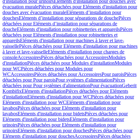
d'installation pour urinoirs
Eléments d'installation pour douches avec
évacuation murale
Pièces détachées pour Eléments d'installation pour
douches avec évacuation murale
Eléments d’installation pour
douches
Eléments d’installation pour séparations de douche
Pièces
détachées pour Eléments d’installation pour séparations de
douche
Eléments d'installation pour robinetteries et appareils
Pièces
détachées pour Eléments d'installation pour robinetteries et
appareils
Eléments d'installation pour machines à laver et lave-
vaisselle
Pièces détachées pour Eléments d'installation pour machines
à laver et lave-vaisselle
Eléments d'installation pour charges de
console
Accessoires
Pièces détachées pour Accessoires
Modules
d'installation
Pièces détachées pour Modules d'installation
Modules
pour WC
Pièces détachées pour Modules pour
WC
Accessoires
Pièces détachées pour Accessoires
Pour parois
Pièces
détachées pour Pour parois
Pour systèmes d'alimentation
Pièces
détachées pour Pour systèmes d'alimentation
Pour évacuation
Geberit
Kombifix
Eléments d'installation
Pièces détachées pour Eléments
d'installation
Eléments d'installation pour WC
Pièces détachées pour
Eléments d'installation pour WC
Eléments d'installation pour
lavabos
Pièces détachées pour Eléments d'installation pour
lavabos
Eléments d'installation pour bidets
Pièces détachées pour
Eléments d'installation pour bidets
Eléments d'installation pour
urinoirs
Pièces détachées pour Eléments d'installation pour
urinoirs
Eléments d'installation pour douches
Pièces détachées pour
Eléments d'installation pour douches
Accessoires
Pièces détachées