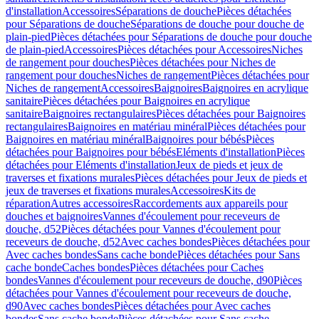
d'installation
Accessoires
Séparations de douche
Pièces détachées
pour Séparations de douche
Séparations de douche pour douche de
plain-pied
Pièces détachées pour Séparations de douche pour douche
de plain-pied
Accessoires
Pièces détachées pour Accessoires
Niches
de rangement pour douches
Pièces détachées pour Niches de
rangement pour douches
Niches de rangement
Pièces détachées pour
Niches de rangement
Accessoires
Baignoires
Baignoires en acrylique
sanitaire
Pièces détachées pour Baignoires en acrylique
sanitaire
Baignoires rectangulaires
Pièces détachées pour Baignoires
rectangulaires
Baignoires en matériau minéral
Pièces détachées pour
Baignoires en matériau minéral
Baignoires pour bébés
Pièces
détachées pour Baignoires pour bébés
Eléments d'installation
Pièces
détachées pour Eléments d'installation
Jeux de pieds et jeux de
traverses et fixations murales
Pièces détachées pour Jeux de pieds et
jeux de traverses et fixations murales
Accessoires
Kits de
réparation
Autres accessoires
Raccordements aux appareils pour
douches et baignoires
Vannes d'écoulement pour receveurs de
douche, d52
Pièces détachées pour Vannes d'écoulement pour
receveurs de douche, d52
Avec caches bondes
Pièces détachées pour
Avec caches bondes
Sans cache bonde
Pièces détachées pour Sans
cache bonde
Caches bondes
Pièces détachées pour Caches
bondes
Vannes d'écoulement pour receveurs de douche, d90
Pièces
détachées pour Vannes d'écoulement pour receveurs de douche,
d90
Avec caches bondes
Pièces détachées pour Avec caches
bondes
Sans cache bonde
Pièces détachées pour Sans cache