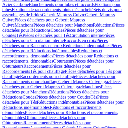
Acier Carbone
Etanchements pour tubes et raccords
Fixations pour
tubes
Fixations de raccordements
Joints d'étanchéité
Sets de vis pour
assemblages de brides
Geberit Mapress Cuivre
Geberit Mapress
Cuivre
Pièces détachées pour Geberit Mapress
Cuivre
Manchons
Pièces détachées pour Manchons
Réductions
Pièces
détachées pour Réductions
Coudes
Pièces détachées pour
Coudes
Tés
Pièces détachées pour Tés
Circulation interne
Pièces
détachées pour Circulation interne
Raccords en croix
Pièces
détachées pour Raccords en croix
Réductions indémontables
Pièces
détachées pour Réductions indémontables
Réductions et
raccordements, démontables
Pièces détachées pour Réductions et
raccordements, démontables
Obturateurs
Pièces détachées pour
Obturateurs
Raccordements
Pièces détachées pour
Raccordements
Tés pour chauffage
Pièces détachées pour Tés pour
chauffage
Raccordements pour chauffage
Pièces détachées pour
Raccordements pour chauffage
Geberit Mapress Cuivre, gaz
Pièces
détachées pour Geberit Mapress Cuivre, gaz
Manchons
Pièces
détachées pour Manchons
Réductions
Pièces détachées pour
Réductions
Coudes
Pièces détachées pour Coudes
Tés
Pièces
détachées pour Tés
Réductions indémontables
Pièces détachées pour
Réductions indémontables
Réductions et raccordements,
démontables
Pièces détachées pour Réductions et raccordements,
démontables
Obturateurs
Pièces détachées pour
Obturateurs
Raccordements
Pièces détachées pour
Raccordements
Accessoires pour Geberit Mapress Cuivre
Pièces