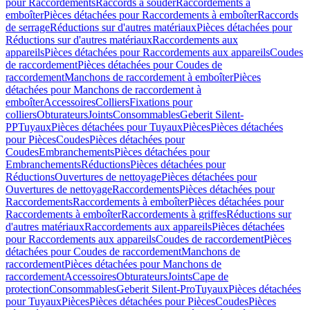
pour Raccordements
Raccords à souder
Raccordements à
emboîter
Pièces détachées pour Raccordements à emboîter
Raccords
de serrage
Réductions sur d'autres matériaux
Pièces détachées pour
Réductions sur d'autres matériaux
Raccordements aux
appareils
Pièces détachées pour Raccordements aux appareils
Coudes
de raccordement
Pièces détachées pour Coudes de
raccordement
Manchons de raccordement à emboîter
Pièces
détachées pour Manchons de raccordement à
emboîter
Accessoires
Colliers
Fixations pour
colliers
Obturateurs
Joints
Consommables
Geberit Silent-
PP
Tuyaux
Pièces détachées pour Tuyaux
Pièces
Pièces détachées
pour Pièces
Coudes
Pièces détachées pour
Coudes
Embranchements
Pièces détachées pour
Embranchements
Réductions
Pièces détachées pour
Réductions
Ouvertures de nettoyage
Pièces détachées pour
Ouvertures de nettoyage
Raccordements
Pièces détachées pour
Raccordements
Raccordements à emboîter
Pièces détachées pour
Raccordements à emboîter
Raccordements à griffes
Réductions sur
d'autres matériaux
Raccordements aux appareils
Pièces détachées
pour Raccordements aux appareils
Coudes de raccordement
Pièces
détachées pour Coudes de raccordement
Manchons de
raccordement
Pièces détachées pour Manchons de
raccordement
Accessoires
Obturateurs
Joints
Cape de
protection
Consommables
Geberit Silent-Pro
Tuyaux
Pièces détachées
pour Tuyaux
Pièces
Pièces détachées pour Pièces
Coudes
Pièces