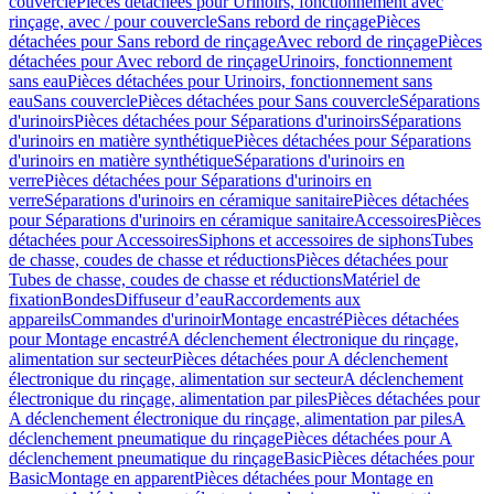
couvercle
Pièces détachées pour Urinoirs, fonctionnement avec
rinçage, avec / pour couvercle
Sans rebord de rinçage
Pièces
détachées pour Sans rebord de rinçage
Avec rebord de rinçage
Pièces
détachées pour Avec rebord de rinçage
Urinoirs, fonctionnement
sans eau
Pièces détachées pour Urinoirs, fonctionnement sans
eau
Sans couvercle
Pièces détachées pour Sans couvercle
Séparations
d'urinoirs
Pièces détachées pour Séparations d'urinoirs
Séparations
d'urinoirs en matière synthétique
Pièces détachées pour Séparations
d'urinoirs en matière synthétique
Séparations d'urinoirs en
verre
Pièces détachées pour Séparations d'urinoirs en
verre
Séparations d'urinoirs en céramique sanitaire
Pièces détachées
pour Séparations d'urinoirs en céramique sanitaire
Accessoires
Pièces
détachées pour Accessoires
Siphons et accessoires de siphons
Tubes
de chasse, coudes de chasse et réductions
Pièces détachées pour
Tubes de chasse, coudes de chasse et réductions
Matériel de
fixation
Bondes
Diffuseur d’eau
Raccordements aux
appareils
Commandes d'urinoir
Montage encastré
Pièces détachées
pour Montage encastré
A déclenchement électronique du rinçage,
alimentation sur secteur
Pièces détachées pour A déclenchement
électronique du rinçage, alimentation sur secteur
A déclenchement
électronique du rinçage, alimentation par piles
Pièces détachées pour
A déclenchement électronique du rinçage, alimentation par piles
A
déclenchement pneumatique du rinçage
Pièces détachées pour A
déclenchement pneumatique du rinçage
Basic
Pièces détachées pour
Basic
Montage en apparent
Pièces détachées pour Montage en