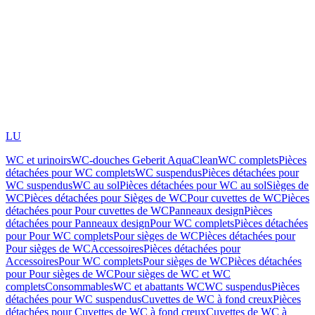
LU
WC et urinoirs
WC-douches Geberit AquaClean
WC complets
Pièces
détachées pour WC complets
WC suspendus
Pièces détachées pour
WC suspendus
WC au sol
Pièces détachées pour WC au sol
Sièges de
WC
Pièces détachées pour Sièges de WC
Pour cuvettes de WC
Pièces
détachées pour Pour cuvettes de WC
Panneaux design
Pièces
détachées pour Panneaux design
Pour WC complets
Pièces détachées
pour Pour WC complets
Pour sièges de WC
Pièces détachées pour
Pour sièges de WC
Accessoires
Pièces détachées pour
Accessoires
Pour WC complets
Pour sièges de WC
Pièces détachées
pour Pour sièges de WC
Pour sièges de WC et WC
complets
Consommables
WC et abattants WC
WC suspendus
Pièces
détachées pour WC suspendus
Cuvettes de WC à fond creux
Pièces
détachées pour Cuvettes de WC à fond creux
Cuvettes de WC à