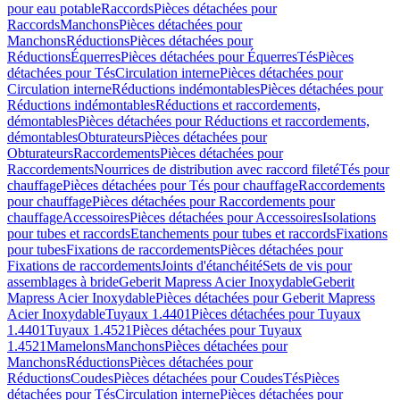
pour eau potable
Raccords
Pièces détachées pour
Raccords
Manchons
Pièces détachées pour
Manchons
Réductions
Pièces détachées pour
Réductions
Équerres
Pièces détachées pour Équerres
Tés
Pièces
détachées pour Tés
Circulation interne
Pièces détachées pour
Circulation interne
Réductions indémontables
Pièces détachées pour
Réductions indémontables
Réductions et raccordements,
démontables
Pièces détachées pour Réductions et raccordements,
démontables
Obturateurs
Pièces détachées pour
Obturateurs
Raccordements
Pièces détachées pour
Raccordements
Nourrices de distribution avec raccord fileté
Tés pour
chauffage
Pièces détachées pour Tés pour chauffage
Raccordements
pour chauffage
Pièces détachées pour Raccordements pour
chauffage
Accessoires
Pièces détachées pour Accessoires
Isolations
pour tubes et raccords
Etanchements pour tubes et raccords
Fixations
pour tubes
Fixations de raccordements
Pièces détachées pour
Fixations de raccordements
Joints d'étanchéité
Sets de vis pour
assemblages à bride
Geberit Mapress Acier Inoxydable
Geberit
Mapress Acier Inoxydable
Pièces détachées pour Geberit Mapress
Acier Inoxydable
Tuyaux 1.4401
Pièces détachées pour Tuyaux
1.4401
Tuyaux 1.4521
Pièces détachées pour Tuyaux
1.4521
Mamelons
Manchons
Pièces détachées pour
Manchons
Réductions
Pièces détachées pour
Réductions
Coudes
Pièces détachées pour Coudes
Tés
Pièces
détachées pour Tés
Circulation interne
Pièces détachées pour