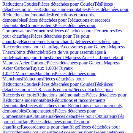
Réductions
Coudes
Pièces détachées pour Coudes
Tés
Pièces
détachées pour Tés
Réductions indémontables
Pièces détachées pour
Réductions indémontables
Réductions et raccords,
démontables
Pièces détachées pour Réductions et raccords,
démontables
Compensateurs
Pièces détachées pour
Compensateurs
Fermetures
Pièces détachées pour Fermetures
Tés
pour chauffage
Pièces détachées pour Tés pour
chauffage
Raccordements pour chauffage
Pièces détachées pour
Raccordements pour chauffage
Accessoires pour Geberit Mapress
Therm
Joints d'étanchéité
Sets de vis pour assemblages à
bride
Fixations pour tubes
Geberit Mapress Acier Carbone
Geberit
Mapress Acier Carbone
Pièces détachées pour Geberit Mapress
Acier Carbone
Tuyaux 1.0034
Tuyaux
1.0215
Mamelons
Manchons
Pièces détachées pour
Manchons
Réductions
Pièces détachées pour
Réductions
Coudes
Pièces détachées pour Coudes
Tés
Pièces
détachées pour Tés
Raccords en croix
Pièces détachées pour
Raccords en croix
Réductions indémontables
Pièces détachées pour
Réductions indémontables
Réductions et raccordements,
démontables
Pièces détachées pour Réductions et raccordements,
démontables
Compensateurs
Pièces détachées pour
Compensateurs
Obturateurs
Pièces détachées pour Obturateurs
Tés
pour chauffage
Pièces détachées pour Tés pour
chauffage
Raccordements pour chauffage
Pièces détachées pour
Raccordements pour chauffage
Accessoires pour Geberit Mapress