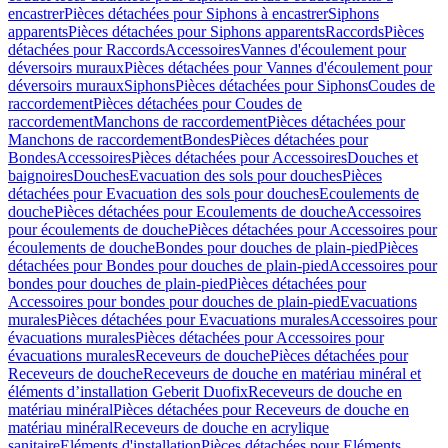
encastrer
Pièces détachées pour Siphons à encastrer
Siphons
apparents
Pièces détachées pour Siphons apparents
Raccords
Pièces
détachées pour Raccords
Accessoires
Vannes d'écoulement pour
déversoirs muraux
Pièces détachées pour Vannes d'écoulement pour
déversoirs muraux
Siphons
Pièces détachées pour Siphons
Coudes de
raccordement
Pièces détachées pour Coudes de
raccordement
Manchons de raccordement
Pièces détachées pour
Manchons de raccordement
Bondes
Pièces détachées pour
Bondes
Accessoires
Pièces détachées pour Accessoires
Douches et
baignoires
Douches
Evacuation des sols pour douches
Pièces
détachées pour Evacuation des sols pour douches
Ecoulements de
douche
Pièces détachées pour Ecoulements de douche
Accessoires
pour écoulements de douche
Pièces détachées pour Accessoires pour
écoulements de douche
Bondes pour douches de plain-pied
Pièces
détachées pour Bondes pour douches de plain-pied
Accessoires pour
bondes pour douches de plain-pied
Pièces détachées pour
Accessoires pour bondes pour douches de plain-pied
Evacuations
murales
Pièces détachées pour Evacuations murales
Accessoires pour
évacuations murales
Pièces détachées pour Accessoires pour
évacuations murales
Receveurs de douche
Pièces détachées pour
Receveurs de douche
Receveurs de douche en matériau minéral et
éléments d’installation Geberit Duofix
Receveurs de douche en
matériau minéral
Pièces détachées pour Receveurs de douche en
matériau minéral
Receveurs de douche en acrylique
sanitaire
Eléments d'installation
Pièces détachées pour Eléments