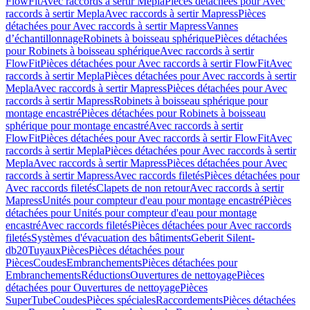
FlowFit
Avec raccords à sertir Mepla
Pièces détachées pour Avec
raccords à sertir Mepla
Avec raccords à sertir Mapress
Pièces
détachées pour Avec raccords à sertir Mapress
Vannes
d’échantillonnage
Robinets à boisseau sphérique
Pièces détachées
pour Robinets à boisseau sphérique
Avec raccords à sertir
FlowFit
Pièces détachées pour Avec raccords à sertir FlowFit
Avec
raccords à sertir Mepla
Pièces détachées pour Avec raccords à sertir
Mepla
Avec raccords à sertir Mapress
Pièces détachées pour Avec
raccords à sertir Mapress
Robinets à boisseau sphérique pour
montage encastré
Pièces détachées pour Robinets à boisseau
sphérique pour montage encastré
Avec raccords à sertir
FlowFit
Pièces détachées pour Avec raccords à sertir FlowFit
Avec
raccords à sertir Mepla
Pièces détachées pour Avec raccords à sertir
Mepla
Avec raccords à sertir Mapress
Pièces détachées pour Avec
raccords à sertir Mapress
Avec raccords filetés
Pièces détachées pour
Avec raccords filetés
Clapets de non retour
Avec raccords à sertir
Mapress
Unités pour compteur d'eau pour montage encastré
Pièces
détachées pour Unités pour compteur d'eau pour montage
encastré
Avec raccords filetés
Pièces détachées pour Avec raccords
filetés
Systèmes d'évacuation des bâtiments
Geberit Silent-
db20
Tuyaux
Pièces
Pièces détachées pour
Pièces
Coudes
Embranchements
Pièces détachées pour
Embranchements
Réductions
Ouvertures de nettoyage
Pièces
détachées pour Ouvertures de nettoyage
Pièces
SuperTube
Coudes
Pièces spéciales
Raccordements
Pièces détachées