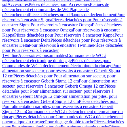
sol
Accessoires
Pièces détachées pour Accessoires
Plaques de
déclenchement et commandes de WC
Plaques de
déclenchement
Pièces détachées pour Plaques de déclenchement
Pour
réservoirs à encastrer Sigma
Pièces détachées pour Pour réservoirs à
encastrer Sigma
Pour réservoirs à encastrer Omega
Pièces détachées
pour Pour réservoirs à encastrer Omega
Pour réservoirs à encastrer
Kappa
Pièces détachées pour Pour réservoirs à encastrer Kappa
Pour
réservoirs à encastrer Delta
Pièces détachées pour Pour réservoirs à
encastrer Delta
Pour réservoirs à encastrer Twinline
Pièces détachées
pour Pour réservoirs à encastrer
Twinline
Accessoires
Consommables
Commandes de WC à
déclenchement électronique du rinçage
Pièces détachées pour
Commandes de WC à déclenchement électronique du rinçage
Pour
alimentation sur secteur, pour réservoirs à encastrer Geberit Sigma
12 cm
Pièces détachées pour Pour alimentation sur secteur, pour
réservoirs à encastrer Geberit Sigma 12 cm
Pour alimentation sur
secteur, pour réservoirs à encastrer Geberit Omega 12 cm
Pièces
détachées pour Pour alimentation sur secteur, pour réservoirs à
encastrer Geberit Omega 12 cm
Pour alimentation par piles, pour
réservoirs à encastrer Geberit Sigma 12 cm
Pièces détachées pour
Pour alimentation par piles, pour réservoirs à encastrer Geberit
Sigma 12 cm
Commandes de WC à déclenchement pneumatique du
rinçage
Pièces détachées pour Commandes de WC à déclenchement
pneumatique du rinçage
Pour rinçage double touche
Pièces détachées
pour Pour rinçage double touche
Pour rinçage simple touche
Pièces