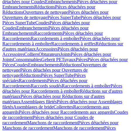
détachées pour Coudes
Embranchements
Pièces détachées pour
Embranchements
Réductions
Pièces détachées pour
Réductions
Ouvertures de nettoyage
Pièces détachées pour
Ouvertures de nettoyage
Pièces SuperTube
Pièces détachées pour
Pièces SuperTube
Coudes
Pièces détachées pour
Coudes
Embranchements
Pièces détachées pour
Embranchements
Raccordements
Pièces détachées pour
Raccordements
Raccordements à emboîter
Pièces détachées pour
Raccordements à emboîter
Raccordements à griffes
Réductions sur
d'autres matériaux
Accessoires
Pièces détachées pour
Accessoires
Colliers
Obturateurs
Joints
Pièces détachées pour
Joints
Consommables
Geberit PE
Tuyaux
Pièces
Pièces détachées pour
Pièces
Coudes
Embranchements
Réductions
Ouvertures de
nettoyage
Pièces détachées pour Ouvertures de
nettoyage
Réductions
Pièces SuperTube
Pièces
spéciales
Raccordements
Pièces détachées pour
Raccordements
Raccords soudés
Raccordements à emboîter
Pièces
détachées pour Raccordements à emboîter
Réductions sur d'autres
matériaux
Pièces détachées pour Réductions sur d'autres
matériaux
Assemblages filetés
Pièces détachées pour Assemblages
filetés
Assemblages de bride
Collerettes
Raccordements aux
appareils
Pièces détachées pour Raccordements aux appareils
Coudes
de raccordement
Pièces détachées pour Coudes de
raccordement
Manchons de raccordement
Pièces détachées pour
Manchons de raccordement
Manchons de raccordement
Pièces