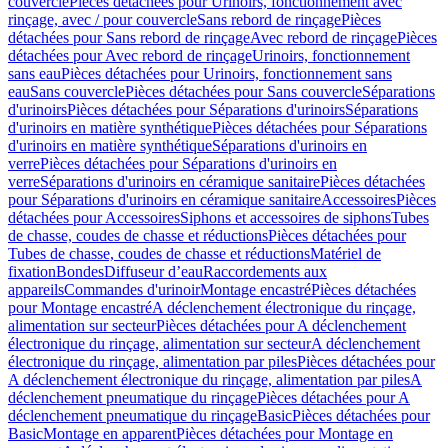
couvercle
Pièces détachées pour Urinoirs, fonctionnement avec
rinçage, avec / pour couvercle
Sans rebord de rinçage
Pièces
détachées pour Sans rebord de rinçage
Avec rebord de rinçage
Pièces
détachées pour Avec rebord de rinçage
Urinoirs, fonctionnement
sans eau
Pièces détachées pour Urinoirs, fonctionnement sans
eau
Sans couvercle
Pièces détachées pour Sans couvercle
Séparations
d'urinoirs
Pièces détachées pour Séparations d'urinoirs
Séparations
d'urinoirs en matière synthétique
Pièces détachées pour Séparations
d'urinoirs en matière synthétique
Séparations d'urinoirs en
verre
Pièces détachées pour Séparations d'urinoirs en
verre
Séparations d'urinoirs en céramique sanitaire
Pièces détachées
pour Séparations d'urinoirs en céramique sanitaire
Accessoires
Pièces
détachées pour Accessoires
Siphons et accessoires de siphons
Tubes
de chasse, coudes de chasse et réductions
Pièces détachées pour
Tubes de chasse, coudes de chasse et réductions
Matériel de
fixation
Bondes
Diffuseur d’eau
Raccordements aux
appareils
Commandes d'urinoir
Montage encastré
Pièces détachées
pour Montage encastré
A déclenchement électronique du rinçage,
alimentation sur secteur
Pièces détachées pour A déclenchement
électronique du rinçage, alimentation sur secteur
A déclenchement
électronique du rinçage, alimentation par piles
Pièces détachées pour
A déclenchement électronique du rinçage, alimentation par piles
A
déclenchement pneumatique du rinçage
Pièces détachées pour A
déclenchement pneumatique du rinçage
Basic
Pièces détachées pour
Basic
Montage en apparent
Pièces détachées pour Montage en