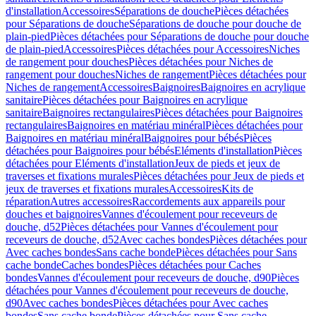
d'installation
Accessoires
Séparations de douche
Pièces détachées
pour Séparations de douche
Séparations de douche pour douche de
plain-pied
Pièces détachées pour Séparations de douche pour douche
de plain-pied
Accessoires
Pièces détachées pour Accessoires
Niches
de rangement pour douches
Pièces détachées pour Niches de
rangement pour douches
Niches de rangement
Pièces détachées pour
Niches de rangement
Accessoires
Baignoires
Baignoires en acrylique
sanitaire
Pièces détachées pour Baignoires en acrylique
sanitaire
Baignoires rectangulaires
Pièces détachées pour Baignoires
rectangulaires
Baignoires en matériau minéral
Pièces détachées pour
Baignoires en matériau minéral
Baignoires pour bébés
Pièces
détachées pour Baignoires pour bébés
Eléments d'installation
Pièces
détachées pour Eléments d'installation
Jeux de pieds et jeux de
traverses et fixations murales
Pièces détachées pour Jeux de pieds et
jeux de traverses et fixations murales
Accessoires
Kits de
réparation
Autres accessoires
Raccordements aux appareils pour
douches et baignoires
Vannes d'écoulement pour receveurs de
douche, d52
Pièces détachées pour Vannes d'écoulement pour
receveurs de douche, d52
Avec caches bondes
Pièces détachées pour
Avec caches bondes
Sans cache bonde
Pièces détachées pour Sans
cache bonde
Caches bondes
Pièces détachées pour Caches
bondes
Vannes d'écoulement pour receveurs de douche, d90
Pièces
détachées pour Vannes d'écoulement pour receveurs de douche,
d90
Avec caches bondes
Pièces détachées pour Avec caches
bondes
Sans cache bonde
Pièces détachées pour Sans cache