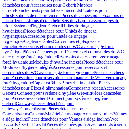
détachées pour Accessoires pour Geberit Mapress
Cuivre
Etanchements pour tubes et raccords
Fixations pour
tubes
Fixations de raccordements
Pièces détachées pour Fixations de
raccordements
Joints d'étanchéité
Sets de vis pour assemblages de
brides
Système d'hygiène Geberit
Unités de rinçage
hygiéniques
Pièces détachées pour Unités de rinçage
hygiéniques
Accessoires pour unités de rinçage
hygiéniques
Capteurs
Câbles
Couvertures et plaques de
fermeture
Réservoirs et commandes de WC avec rinçage forcé
hygiénique
Pièces détachées pour Réservoirs et commandes de WC
avec rinçage forcé hygiénique
Réservoirs à encastrer avec rinçage
forcé hygiénique
Modules d’hygiène intégrés
Pièces détachées pour
Modules d’hygiène intégrés
Accessoires pour réservoirs et
commandes de WC avec rinçage forcé hygiénique
Pièces détachées
pour Accessoires pour réservoirs et commandes de WC avec rinçage
forcé hygiénique
Capteurs
Câbles
Blocs d’alimentation
Pièces
détachées pour Blocs d’alimentation
Composants réseau
Accessoires
Geberit Connect pour système d'hygiène Geberit
Pièces détachées
pour Accessoires Geberit Connect pour système d'hygiène
Geberit
Gateways
Pièces détachées pour
Gateways
Convertisseurs
Pièces détachées pour
Convertisseurs
Capteurs
Matériel de montage
Armatures brutes
Vannes
à siège incliné
Pièces détachées pour Vannes à siège incliné
Avec
raccords à sertir FlowFit
Pièces détachées pour Avec raccords à sertir