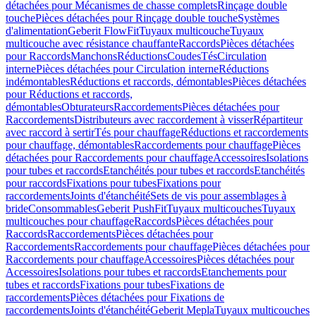
détachées pour Mécanismes de chasse complets
Rinçage double
touche
Pièces détachées pour Rinçage double touche
Systèmes
d'alimentation
Geberit FlowFit
Tuyaux multicouche
Tuyaux
multicouche avec résistance chauffante
Raccords
Pièces détachées
pour Raccords
Manchons
Réductions
Coudes
Tés
Circulation
interne
Pièces détachées pour Circulation interne
Réductions
indémontables
Réductions et raccords, démontables
Pièces détachées
pour Réductions et raccords,
démontables
Obturateurs
Raccordements
Pièces détachées pour
Raccordements
Distributeurs avec raccordement à visser
Répartiteur
avec raccord à sertir
Tés pour chauffage
Réductions et raccordements
pour chauffage, démontables
Raccordements pour chauffage
Pièces
détachées pour Raccordements pour chauffage
Accessoires
Isolations
pour tubes et raccords
Etanchéités pour tubes et raccords
Etanchéités
pour raccords
Fixations pour tubes
Fixations pour
raccordements
Joints d'étanchéité
Sets de vis pour assemblages à
bride
Consommables
Geberit PushFit
Tuyaux multicouches
Tuyaux
multicouches pour chauffage
Raccords
Pièces détachées pour
Raccords
Raccordements
Pièces détachées pour
Raccordements
Raccordements pour chauffage
Pièces détachées pour
Raccordements pour chauffage
Accessoires
Pièces détachées pour
Accessoires
Isolations pour tubes et raccords
Etanchements pour
tubes et raccords
Fixations pour tubes
Fixations de
raccordements
Pièces détachées pour Fixations de
raccordements
Joints d'étanchéité
Geberit Mepla
Tuyaux multicouches