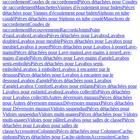
raccordement
Coudes de raccordement
Pièces détachées pour Coudes
de raccordement
Manchettes
Vannes d'écoulement pour bidets
Pièces
détachées pour Vannes d'écoulement pour bidets
Siphons en tube
coudé
Pièces détachées pour Siphons en tube coudé
Manchons de
raccordement
Coudes de
raccordement
Recouvrements
Raccords
Joints
Point
d'eau
Lavabos
Lavabos
Pièces détachées pour Lavabos
Lavabos
doubles
Lavabos pour meuble
Pièces détachées pour Lavabos pour
meuble
Lavabos à poser
Pièces détachées pour Lavabos à poser
Lave-
mains
Pièces détachées pour Lave-mains
Lave-mains à poser
Lave-
mains d'angle
Pièces détachées pour Lave-mains d'angle
Lavabos
semi-emboîtés
Pièces détachées pour Lavabos semi-
emboîtés
Lavabos à emboîter
Lavabos à encastrer par le
dessous
Pièces détachées pour Lavabos à encastrer par le
dessous
Lavabos d'angle
Pièces détachées pour Lavabos
d'angle
Lavabos Comfort
Lavabos pour enfants
Pièces détachées pour
Lavabos pour enfants
Lavabos
Lavabos collectifs
Pièces détachées
pour Lavabos collectifs
Autres déversoirs muraux
Pièces détachées
pour Autres déversoirs muraux
Déversoirs muraux
Pièces détachées
pour Déversoirs muraux
Vidoirs suspendus
Pièces détachées pour
Vidoirs suspendus
Vidoirs multi-usages
Pièces détachées pour Vidoirs
multi-usages
Vidoirs pour plâtre
Lavabos pour salles de classe
Pièces
détachées pour Lavabos pour salles de
classe
Accessoires
Colonnes
Pièces détachées pour Colonnes
Cache-
siphons
Pièces détachées pour Cache-siphons
Accessoires
Caches