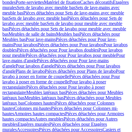
bondes
Porte-serviettes
Matériel de fixation
Caches décoratifs
Etagères
murales
Sets de lavabo avec meuble bas
Sets de lave-mains avec
meuble bas
Pièces détachées pour Sets de lave-mains avec meuble
bas
Sets de lavabo avec meuble bas
Pièces détachées pour Sets de
lavabo avec meuble bas
Sets de lavabo pour meuble avec meuble
bas
Pièces détachées pour Sets de lavabo pour meuble avec meuble
bas
Meubles de salle de bains
Meubles bas
Pièces détachées pour
Meubles bas
Pour lave-mains
Pièces détachées pour Pour lave-
mains
Pour lavabos
Pièces détachées pour Pour lavabos
Pour lavabos
doubles
Pièces détachées pour Pour lavabos doubles
Pour lavabos
pour meuble
Pièces détachées pour Pour lavabos pour meuble
Pour
lave-mains d'angle
Pièces détachées pour Pour lave-mains
d'angle
Pour lavabos d'angle
Pièces détachées pour Pour lavabos
d'angle
Plans de lavabo
Pièces détachées pour Plans de lavabo
Pour
lavabo à poser en forme de coupelle
Pièces détachées pour Pour
lavabo à poser en forme de coupelle
Pour lavabo à poser
rectangulaire
Pièces détachées pour Pour lavabo à poser
rectangulaire
Meubles latéraux bas
Pièces détachées pour Meubles
latéraux bas
Meubles latéraux bas
Pièces détachées pour Meubles
latéraux bas
Colonnes hautes
Pièces détachées pour Colonnes
hautes
Colonnes mi-hautes
Pièces détachées pour Colonnes mi-
hautes
Armoires hautes compactes
Pièces détachées pour Armoires
hautes compactes
Autres meubles
Pièces détachées pour Autres
meubles
Etagères murales
Pièces détachées pour Etagères
murales
Accessoires
Pièces détachées pour Accessoires
Casiers et