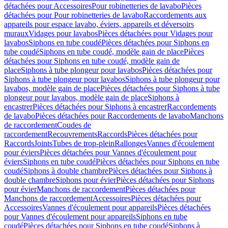
détachées pour Accessoires
Pour robinetteries de lavabo
Pièces
détachées pour Pour robinetteries de lavabo
Raccordements aux
appareils pour espace lavabo, éviers, appareils et déversoirs
muraux
Vidages pour lavabos
Pièces détachées pour Vidages pour
lavabos
Siphons en tube coudé
Pièces détachées pour Siphons en
tube coudé
Siphons en tube coudé, modèle gain de place
Pièces
détachées pour Siphons en tube coudé, modèle gain de
place
Siphons à tube plongeur pour lavabos
Pièces détachées pour
Siphons à tube plongeur pour lavabos
Siphons à tube plongeur pour
lavabos, modèle gain de place
Pièces détachées pour Siphons à tube
plongeur pour lavabos, modèle gain de place
Siphons à
encastrer
Pièces détachées pour Siphons à encastrer
Raccordements
de lavabo
Pièces détachées pour Raccordements de lavabo
Manchons
de raccordement
Coudes de
raccordement
Recouvrements
Raccords
Pièces détachées pour
Raccords
Joints
Tubes de trop-plein
Rallonges
Vannes d'écoulement
pour éviers
Pièces détachées pour Vannes d'écoulement pour
éviers
Siphons en tube coudé
Pièces détachées pour Siphons en tube
coudé
Siphons à double chambre
Pièces détachées pour Siphons à
double chambre
Siphons pour évier
Pièces détachées pour Siphons
pour évier
Manchons de raccordement
Pièces détachées pour
Manchons de raccordement
Accessoires
Pièces détachées pour
Accessoires
Vannes d'écoulement pour appareils
Pièces détachées
pour Vannes d'écoulement pour appareils
Siphons en tube
coudé
Pièces détachées pour Siphons en tube coudé
Siphons à