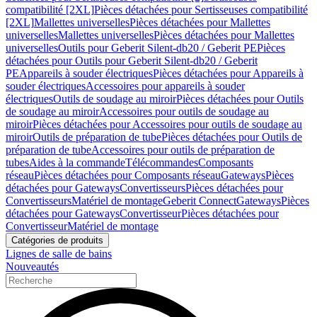
compatibilité [2XL]
Pièces détachées pour Sertisseuses compatibilité
[2XL]
Mallettes universelles
Pièces détachées pour Mallettes
universelles
Mallettes universelles
Pièces détachées pour Mallettes
universelles
Outils pour Geberit Silent-db20 / Geberit PE
Pièces
détachées pour Outils pour Geberit Silent-db20 / Geberit
PE
Appareils à souder électriques
Pièces détachées pour Appareils à
souder électriques
Accessoires pour appareils à souder
électriques
Outils de soudage au miroir
Pièces détachées pour Outils
de soudage au miroir
Accessoires pour outils de soudage au
miroir
Pièces détachées pour Accessoires pour outils de soudage au
miroir
Outils de préparation de tube
Pièces détachées pour Outils de
préparation de tube
Accessoires pour outils de préparation de
tubes
Aides à la commande
Télécommandes
Composants
réseau
Pièces détachées pour Composants réseau
Gateways
Pièces
détachées pour Gateways
Convertisseurs
Pièces détachées pour
Convertisseurs
Matériel de montage
Geberit Connect
Gateways
Pièces
détachées pour Gateways
Convertisseur
Pièces détachées pour
Convertisseur
Matériel de montage
Catégories de produits
Lignes de salle de bains
Nouveautés