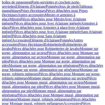
boîtes de rangement
Porte-serviettes et crochets porte-
serviettes
Eléments d'éclairage
Poignées
Jeux de pieds
Tableaux
magnétiques
Prises électriques
Pièces détachées pour Prises
électriques
Autres accessoires
Miroirs et armoires à
glace
Miroirs
Pièces détachées pour Miroirs
Avec éclairage
intégrée
Pièces détachées pour Avec éclairage intégrée
Armoires à
glace
Pièces détachées pour Armoires à glace
Avec éclairage
intégrée
Pièces détachées pour Avec éclairage intégrée
Sans éclairage
intégré
Pièces détachées pour Sans éclairage
intégré
Accessoires
Eléments d'éclairage
Poignées
Autres
accessoires
Prises électriques
Robinetteries
Robinetteries de
lavabo
Pièces détachées pour Robinetteries de lavabo
Montage sur
gorge, alimentation sur secteur
Pièces détachées pour Montage sur
gorge, alimentation sur secteur
Montage sur gorge, alimentation par
piles
Pièces détachées pour Montage sur gorge, alimentation par
piles
Montage sur gorge, alimentation par générateur
Pièces détachées
pour Montage sur gorge, alimentation par générateur
Montage sur
gorge, robinets mitigeurs
Pièces détachées pour Montage sur gorge,
robinets mitigeurs
Montage mural, alimentation sur secteur
Pièces
détachées pour Montage mural, alimentation sur secteur
Montage
mural, alimentation par piles
Pièces détachées pour Montage mural,
alimentation par piles
Montage mural, alimentation par
générateur
Pièces détachées pour Montage mural, alimentation par
générateur
Montage mural, robinets mélangeurs
Pièces détachées
pour Montage mural, robinets mélangeurs
Accessoires
Pièces