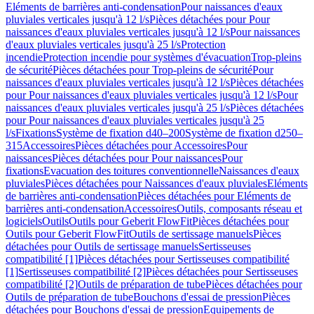
Eléments de barrières anti-condensation
Pour naissances d'eaux
pluviales verticales jusqu'à 12 l/s
Pièces détachées pour Pour
naissances d'eaux pluviales verticales jusqu'à 12 l/s
Pour naissances
d'eaux pluviales verticales jusqu'à 25 l/s
Protection
incendie
Protection incendie pour systèmes d'évacuation
Trop-pleins
de sécurité
Pièces détachées pour Trop-pleins de sécurité
Pour
naissances d'eaux pluviales verticales jusqu'à 12 l/s
Pièces détachées
pour Pour naissances d'eaux pluviales verticales jusqu'à 12 l/s
Pour
naissances d'eaux pluviales verticales jusqu'à 25 l/s
Pièces détachées
pour Pour naissances d'eaux pluviales verticales jusqu'à 25
l/s
Fixations
Système de fixation d40–200
Système de fixation d250–
315
Accessoires
Pièces détachées pour Accessoires
Pour
naissances
Pièces détachées pour Pour naissances
Pour
fixations
Evacuation des toitures conventionnelle
Naissances d'eaux
pluviales
Pièces détachées pour Naissances d'eaux pluviales
Eléments
de barrières anti-condensation
Pièces détachées pour Eléments de
barrières anti-condensation
Accessoires
Outils, composants réseau et
logiciels
Outils
Outils pour Geberit FlowFit
Pièces détachées pour
Outils pour Geberit FlowFit
Outils de sertissage manuels
Pièces
détachées pour Outils de sertissage manuels
Sertisseuses
compatibilité [1]
Pièces détachées pour Sertisseuses compatibilité
[1]
Sertisseuses compatibilité [2]
Pièces détachées pour Sertisseuses
compatibilité [2]
Outils de préparation de tube
Pièces détachées pour
Outils de préparation de tube
Bouchons d'essai de pression
Pièces
détachées pour Bouchons d'essai de pression
Equipements de