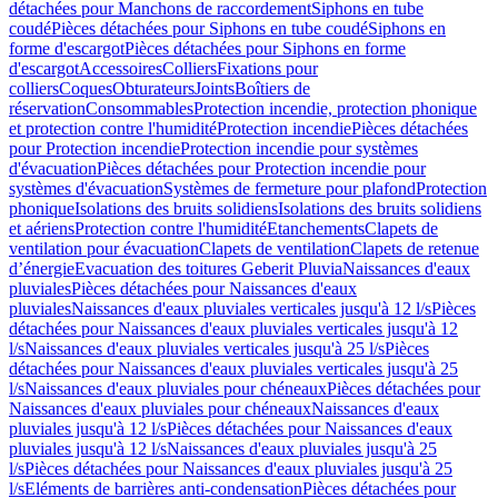
détachées pour Manchons de raccordement
Siphons en tube
coudé
Pièces détachées pour Siphons en tube coudé
Siphons en
forme d'escargot
Pièces détachées pour Siphons en forme
d'escargot
Accessoires
Colliers
Fixations pour
colliers
Coques
Obturateurs
Joints
Boîtiers de
réservation
Consommables
Protection incendie, protection phonique
et protection contre l'humidité
Protection incendie
Pièces détachées
pour Protection incendie
Protection incendie pour systèmes
d'évacuation
Pièces détachées pour Protection incendie pour
systèmes d'évacuation
Systèmes de fermeture pour plafond
Protection
phonique
Isolations des bruits solidiens
Isolations des bruits solidiens
et aériens
Protection contre l'humidité
Etanchements
Clapets de
ventilation pour évacuation
Clapets de ventilation
Clapets de retenue
d’énergie
Evacuation des toitures Geberit Pluvia
Naissances d'eaux
pluviales
Pièces détachées pour Naissances d'eaux
pluviales
Naissances d'eaux pluviales verticales jusqu'à 12 l/s
Pièces
détachées pour Naissances d'eaux pluviales verticales jusqu'à 12
l/s
Naissances d'eaux pluviales verticales jusqu'à 25 l/s
Pièces
détachées pour Naissances d'eaux pluviales verticales jusqu'à 25
l/s
Naissances d'eaux pluviales pour chéneaux
Pièces détachées pour
Naissances d'eaux pluviales pour chéneaux
Naissances d'eaux
pluviales jusqu'à 12 l/s
Pièces détachées pour Naissances d'eaux
pluviales jusqu'à 12 l/s
Naissances d'eaux pluviales jusqu'à 25
l/s
Pièces détachées pour Naissances d'eaux pluviales jusqu'à 25
l/s
Eléments de barrières anti-condensation
Pièces détachées pour