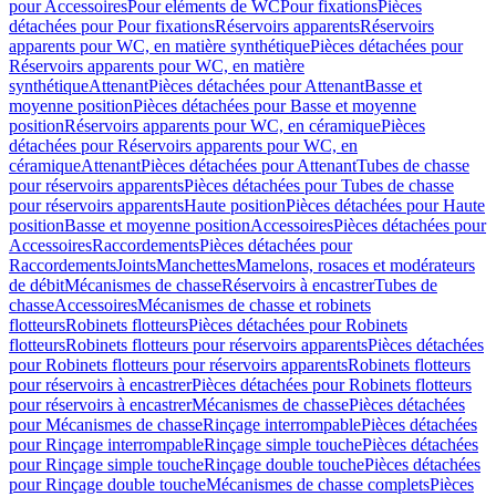
pour Accessoires
Pour eléments de WC
Pour fixations
Pièces
détachées pour Pour fixations
Réservoirs apparents
Réservoirs
apparents pour WC, en matière synthétique
Pièces détachées pour
Réservoirs apparents pour WC, en matière
synthétique
Attenant
Pièces détachées pour Attenant
Basse et
moyenne position
Pièces détachées pour Basse et moyenne
position
Réservoirs apparents pour WC, en céramique
Pièces
détachées pour Réservoirs apparents pour WC, en
céramique
Attenant
Pièces détachées pour Attenant
Tubes de chasse
pour réservoirs apparents
Pièces détachées pour Tubes de chasse
pour réservoirs apparents
Haute position
Pièces détachées pour Haute
position
Basse et moyenne position
Accessoires
Pièces détachées pour
Accessoires
Raccordements
Pièces détachées pour
Raccordements
Joints
Manchettes
Mamelons, rosaces et modérateurs
de débit
Mécanismes de chasse
Réservoirs à encastrer
Tubes de
chasse
Accessoires
Mécanismes de chasse et robinets
flotteurs
Robinets flotteurs
Pièces détachées pour Robinets
flotteurs
Robinets flotteurs pour réservoirs apparents
Pièces détachées
pour Robinets flotteurs pour réservoirs apparents
Robinets flotteurs
pour réservoirs à encastrer
Pièces détachées pour Robinets flotteurs
pour réservoirs à encastrer
Mécanismes de chasse
Pièces détachées
pour Mécanismes de chasse
Rinçage interrompable
Pièces détachées
pour Rinçage interrompable
Rinçage simple touche
Pièces détachées
pour Rinçage simple touche
Rinçage double touche
Pièces détachées
pour Rinçage double touche
Mécanismes de chasse complets
Pièces