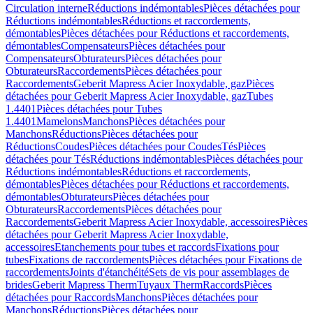
Circulation interne
Réductions indémontables
Pièces détachées pour
Réductions indémontables
Réductions et raccordements,
démontables
Pièces détachées pour Réductions et raccordements,
démontables
Compensateurs
Pièces détachées pour
Compensateurs
Obturateurs
Pièces détachées pour
Obturateurs
Raccordements
Pièces détachées pour
Raccordements
Geberit Mapress Acier Inoxydable, gaz
Pièces
détachées pour Geberit Mapress Acier Inoxydable, gaz
Tubes
1.4401
Pièces détachées pour Tubes
1.4401
Mamelons
Manchons
Pièces détachées pour
Manchons
Réductions
Pièces détachées pour
Réductions
Coudes
Pièces détachées pour Coudes
Tés
Pièces
détachées pour Tés
Réductions indémontables
Pièces détachées pour
Réductions indémontables
Réductions et raccordements,
démontables
Pièces détachées pour Réductions et raccordements,
démontables
Obturateurs
Pièces détachées pour
Obturateurs
Raccordements
Pièces détachées pour
Raccordements
Geberit Mapress Acier Inoxydable, accessoires
Pièces
détachées pour Geberit Mapress Acier Inoxydable,
accessoires
Etanchements pour tubes et raccords
Fixations pour
tubes
Fixations de raccordements
Pièces détachées pour Fixations de
raccordements
Joints d'étanchéité
Sets de vis pour assemblages de
brides
Geberit Mapress Therm
Tuyaux Therm
Raccords
Pièces
détachées pour Raccords
Manchons
Pièces détachées pour
Manchons
Réductions
Pièces détachées pour