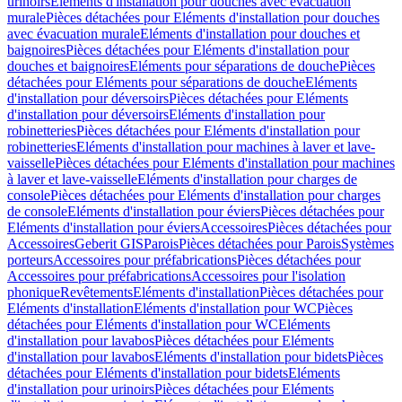
urinoirs
Eléments d'installation pour douches avec évacuation
murale
Pièces détachées pour Eléments d'installation pour douches
avec évacuation murale
Eléments d'installation pour douches et
baignoires
Pièces détachées pour Eléments d'installation pour
douches et baignoires
Eléments pour séparations de douche
Pièces
détachées pour Eléments pour séparations de douche
Eléments
d'installation pour déversoirs
Pièces détachées pour Eléments
d'installation pour déversoirs
Eléments d'installation pour
robinetteries
Pièces détachées pour Eléments d'installation pour
robinetteries
Eléments d'installation pour machines à laver et lave-
vaisselle
Pièces détachées pour Eléments d'installation pour machines
à laver et lave-vaisselle
Eléments d'installation pour charges de
console
Pièces détachées pour Eléments d'installation pour charges
de console
Eléments d'installation pour éviers
Pièces détachées pour
Eléments d'installation pour éviers
Accessoires
Pièces détachées pour
Accessoires
Geberit GIS
Parois
Pièces détachées pour Parois
Systèmes
porteurs
Accessoires pour préfabrications
Pièces détachées pour
Accessoires pour préfabrications
Accessoires pour l'isolation
phonique
Revêtements
Eléments d'installation
Pièces détachées pour
Eléments d'installation
Eléments d'installation pour WC
Pièces
détachées pour Eléments d'installation pour WC
Eléments
d'installation pour lavabos
Pièces détachées pour Eléments
d'installation pour lavabos
Eléments d'installation pour bidets
Pièces
détachées pour Eléments d'installation pour bidets
Eléments
d'installation pour urinoirs
Pièces détachées pour Eléments