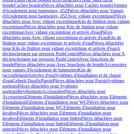
bonde
Caches bondes
Pièces détachées pour Caches bondes
Vannes
d'écoulement pour baignoires, d52
Pièces détachées pour Vannes
d'écoulement pour baignoires, d52
Avec vidage excentrique
Pièces
détachées pour Avec vidage excentrique
Kits de finition pour vidage
excentrique
Pièces détachées pour Kits de finition pour vidage
excentrique
Avec vidage excentrique et arrivée d'eau
Pièces
détachées pour Avec vidage excentrique et arrivée d'eau
Kits de
finition pour vidage excentrique et arrivée d'eau
Pièces détachées
pour Kits de finition pour vidage excentrique et arrivée d'eau
A
déclenchement par pression PushControl
Pièces détachées pour A
déclenchement par pression PushControl
Avec bouchons de
bonde
Pièces détachées pour Avec bouchons de bonde
Accessoires
pour vannes d'écoulement de baignoires
Kits de
raccordement
Arrivées d'eau
Systèmes d'installation et de chasse
d'eau
Geberit Duofix
Parois
Pièces détachées pour Parois
Systèmes
porteurs
Pièces détachées pour Systèmes
porteurs
Revêtements
Accessoires
Pièces détachées pour
Accessoires
Eléments d'installation
Pièces détachées pour Eléments
d'installation
Eléments d'installation pour WC
Pièces détachées pour
Eléments d'installation pour WC
Eléments d'installation pour
lavabos
Pièces détachées pour Eléments d'installation pour
lavabos
Eléments d'installation pour bidets
Pièces détachées pour
Eléments d'installation pour bidets
Eléments d'installation pour
urinoirs
Pièces détachées pour Eléments d'installation pour