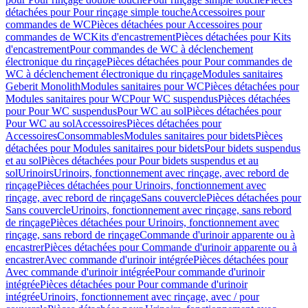
détachées pour Pour rinçage simple touche
Accessoires pour
commandes de WC
Pièces détachées pour Accessoires pour
commandes de WC
Kits d'encastrement
Pièces détachées pour Kits
d'encastrement
Pour commandes de WC à déclenchement
électronique du rinçage
Pièces détachées pour Pour commandes de
WC à déclenchement électronique du rinçage
Modules sanitaires
Geberit Monolith
Modules sanitaires pour WC
Pièces détachées pour
Modules sanitaires pour WC
Pour WC suspendus
Pièces détachées
pour Pour WC suspendus
Pour WC au sol
Pièces détachées pour
Pour WC au sol
Accessoires
Pièces détachées pour
Accessoires
Consommables
Modules sanitaires pour bidets
Pièces
détachées pour Modules sanitaires pour bidets
Pour bidets suspendus
et au sol
Pièces détachées pour Pour bidets suspendus et au
sol
Urinoirs
Urinoirs, fonctionnement avec rinçage, avec rebord de
rinçage
Pièces détachées pour Urinoirs, fonctionnement avec
rinçage, avec rebord de rinçage
Sans couvercle
Pièces détachées pour
Sans couvercle
Urinoirs, fonctionnement avec rinçage, sans rebord
de rinçage
Pièces détachées pour Urinoirs, fonctionnement avec
rinçage, sans rebord de rinçage
Commande d'urinoir apparente ou à
encastrer
Pièces détachées pour Commande d'urinoir apparente ou à
encastrer
Avec commande d'urinoir intégrée
Pièces détachées pour
Avec commande d'urinoir intégrée
Pour commande d'urinoir
intégrée
Pièces détachées pour Pour commande d'urinoir
intégrée
Urinoirs, fonctionnement avec rinçage, avec / pour