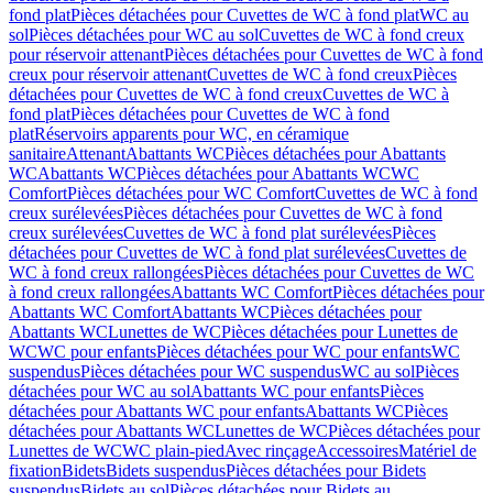
fond plat
Pièces détachées pour Cuvettes de WC à fond plat
WC au
sol
Pièces détachées pour WC au sol
Cuvettes de WC à fond creux
pour réservoir attenant
Pièces détachées pour Cuvettes de WC à fond
creux pour réservoir attenant
Cuvettes de WC à fond creux
Pièces
détachées pour Cuvettes de WC à fond creux
Cuvettes de WC à
fond plat
Pièces détachées pour Cuvettes de WC à fond
plat
Réservoirs apparents pour WC, en céramique
sanitaire
Attenant
Abattants WC
Pièces détachées pour Abattants
WC
Abattants WC
Pièces détachées pour Abattants WC
WC
Comfort
Pièces détachées pour WC Comfort
Cuvettes de WC à fond
creux surélevées
Pièces détachées pour Cuvettes de WC à fond
creux surélevées
Cuvettes de WC à fond plat surélevées
Pièces
détachées pour Cuvettes de WC à fond plat surélevées
Cuvettes de
WC à fond creux rallongées
Pièces détachées pour Cuvettes de WC
à fond creux rallongées
Abattants WC Comfort
Pièces détachées pour
Abattants WC Comfort
Abattants WC
Pièces détachées pour
Abattants WC
Lunettes de WC
Pièces détachées pour Lunettes de
WC
WC pour enfants
Pièces détachées pour WC pour enfants
WC
suspendus
Pièces détachées pour WC suspendus
WC au sol
Pièces
détachées pour WC au sol
Abattants WC pour enfants
Pièces
détachées pour Abattants WC pour enfants
Abattants WC
Pièces
détachées pour Abattants WC
Lunettes de WC
Pièces détachées pour
Lunettes de WC
WC plain-pied
Avec rinçage
Accessoires
Matériel de
fixation
Bidets
Bidets suspendus
Pièces détachées pour Bidets
suspendus
Bidets au sol
Pièces détachées pour Bidets au