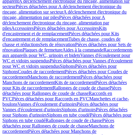
apparent
A déclenchement électronique du rinçage, alimentation sur
secteur
Pièces détachées pour A déclenchement électronique du
rinçage, alimentation sur secteur
A déclenchement électronique du
rinçage, alimentation par piles
Pièces détachées pour A
déclenchement électronique du rinçage, alimentation par
piles
Accessoires
Pièces détachées pour Accessoires
Kits
d'encastrement et de remplacement
Pièces détachées pour Kits
d'encastrement et de remplacement
Tubes de chasse, coudes de
chasse et réductions
Sets de rénovation
Pièces détachées pour Sets de
rénovation
Plaques de fermeture
Aides à la commande
Raccordements
aux appareils pour WC, urinoirs et bidets
Vannes d'écoulement pour
WC et vidoirs suspendus
Pièces détachées pour Vannes d'écoulement
pour WC et vidoirs suspendus
Siphons
Pièces détachées pour
Siphons
Coudes de raccordement
Pièces détachées pour Coudes de
raccordement
Manchons de raccordement
Pièces détachées pour
Manchons de raccordement
Kits de raccordement
Pièces détachées
pour Kits de raccordement
Rallonges de coude de chasse
Pièces
détachées pour Rallonges de coude de chasse
Raccords en
PVC
Pièces détachées pour Raccords en PVC
Manchettes et cache-
boulons
Vannes d'écoulement d'urinoirs
Pièces détachées pour
Vannes d'écoulement d'urinoirs
Siphons d'urinoirs
Pièces détachées
pour Siphons d'urinoirs
Siphons en tube coudé
Pièces détachées pour
Siphons en tube coudé
Rallonges de coude de chasse
Pièces
détachées pour Rallonges de coude de chasse
Manchons de
raccordement
Pièces détachées pour Manchons de