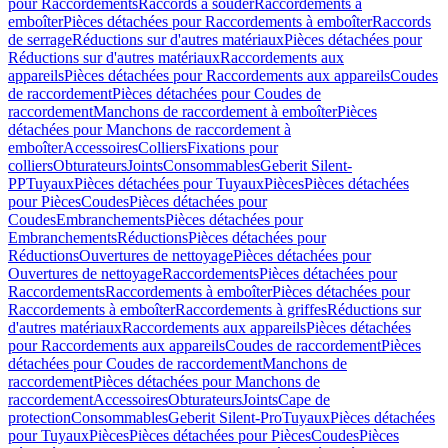
pour Raccordements
Raccords à souder
Raccordements à
emboîter
Pièces détachées pour Raccordements à emboîter
Raccords
de serrage
Réductions sur d'autres matériaux
Pièces détachées pour
Réductions sur d'autres matériaux
Raccordements aux
appareils
Pièces détachées pour Raccordements aux appareils
Coudes
de raccordement
Pièces détachées pour Coudes de
raccordement
Manchons de raccordement à emboîter
Pièces
détachées pour Manchons de raccordement à
emboîter
Accessoires
Colliers
Fixations pour
colliers
Obturateurs
Joints
Consommables
Geberit Silent-
PP
Tuyaux
Pièces détachées pour Tuyaux
Pièces
Pièces détachées
pour Pièces
Coudes
Pièces détachées pour
Coudes
Embranchements
Pièces détachées pour
Embranchements
Réductions
Pièces détachées pour
Réductions
Ouvertures de nettoyage
Pièces détachées pour
Ouvertures de nettoyage
Raccordements
Pièces détachées pour
Raccordements
Raccordements à emboîter
Pièces détachées pour
Raccordements à emboîter
Raccordements à griffes
Réductions sur
d'autres matériaux
Raccordements aux appareils
Pièces détachées
pour Raccordements aux appareils
Coudes de raccordement
Pièces
détachées pour Coudes de raccordement
Manchons de
raccordement
Pièces détachées pour Manchons de
raccordement
Accessoires
Obturateurs
Joints
Cape de
protection
Consommables
Geberit Silent-Pro
Tuyaux
Pièces détachées
pour Tuyaux
Pièces
Pièces détachées pour Pièces
Coudes
Pièces