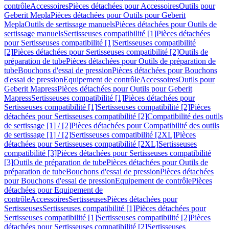
contrôle
Accessoires
Pièces détachées pour Accessoires
Outils pour
Geberit Mepla
Pièces détachées pour Outils pour Geberit
Mepla
Outils de sertissage manuels
Pièces détachées pour Outils de
sertissage manuels
Sertisseuses compatibilité [1]
Pièces détachées
pour Sertisseuses compatibilité [1]
Sertisseuses compatibilité
[2]
Pièces détachées pour Sertisseuses compatibilité [2]
Outils de
préparation de tube
Pièces détachées pour Outils de préparation de
tube
Bouchons d'essai de pression
Pièces détachées pour Bouchons
d'essai de pression
Equipement de contrôle
Accessoires
Outils pour
Geberit Mapress
Pièces détachées pour Outils pour Geberit
Mapress
Sertisseuses compatibilité [1]
Pièces détachées pour
Sertisseuses compatibilité [1]
Sertisseuses compatibilité [2]
Pièces
détachées pour Sertisseuses compatibilité [2]
Compatibilité des outils
de sertissage [1] / [2]
Pièces détachées pour Compatibilité des outils
de sertissage [1] / [2]
Sertisseuses compatibilité [2XL]
Pièces
détachées pour Sertisseuses compatibilité [2XL]
Sertisseuses
compatibilité [3]
Pièces détachées pour Sertisseuses compatibilité
[3]
Outils de préparation de tube
Pièces détachées pour Outils de
préparation de tube
Bouchons d'essai de pression
Pièces détachées
pour Bouchons d'essai de pression
Equipement de contrôle
Pièces
détachées pour Equipement de
contrôle
Accessoires
Sertisseuses
Pièces détachées pour
Sertisseuses
Sertisseuses compatibilité [1]
Pièces détachées pour
Sertisseuses compatibilité [1]
Sertisseuses compatibilité [2]
Pièces
détachées pour Sertisseuses compatibilité [2]
Sertisseuses