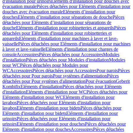
d'installation pour urinoirs
Eléments d'installation pour douches avec
évacuation murale
Pièces détachées pour Eléments d'installation pour
douches avec évacuation murale
Eléments d’installation pour
douches
Eléments d’installation pour séparations de douche
Pièces
détachées pour Eléments d’installation pour séparations de
douche
Eléments d'installation pour robinetteries et appareils
Pièces
détachées pour Eléments d'installation pour robinetteries et
appareils
Eléments d'installation pour machines à laver et lave-
vaisselle
Pièces détachées pour Eléments d'installation pour machines
à laver et lave-vaisselle
Eléments d'installation pour charges de
console
Accessoires
Pièces détachées pour Accessoires
Modules
d'installation
Pièces détachées pour Modules d'installation
Modules
pour WC
Pièces détachées pour Modules pour
WC
Accessoires
Pièces détachées pour Accessoires
Pour parois
Pièces
détachées pour Pour parois
Pour systèmes d'alimentation
Pièces
détachées pour Pour systèmes d'alimentation
Pour évacuation
Geberit
Kombifix
Eléments d'installation
Pièces détachées pour Eléments
d'installation
Eléments d'installation pour WC
Pièces détachées pour
Eléments d'installation pour WC
Eléments d'installation pour
lavabos
Pièces détachées pour Eléments d'installation pour
lavabos
Eléments d'installation pour bidets
Pièces détachées pour
Eléments d'installation pour bidets
Eléments d'installation pour
urinoirs
Pièces détachées pour Eléments d'installation pour
urinoirs
Eléments d'installation pour douches
Pièces détachées pour
Eléments d'installation pour douches
Accessoires
Pièces détachées