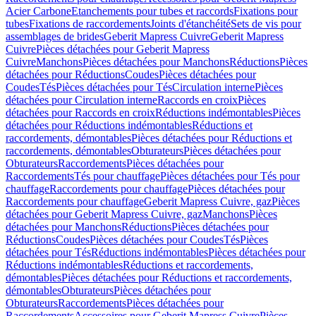
Acier Carbone
Etanchements pour tubes et raccords
Fixations pour
tubes
Fixations de raccordements
Joints d'étanchéité
Sets de vis pour
assemblages de brides
Geberit Mapress Cuivre
Geberit Mapress
Cuivre
Pièces détachées pour Geberit Mapress
Cuivre
Manchons
Pièces détachées pour Manchons
Réductions
Pièces
détachées pour Réductions
Coudes
Pièces détachées pour
Coudes
Tés
Pièces détachées pour Tés
Circulation interne
Pièces
détachées pour Circulation interne
Raccords en croix
Pièces
détachées pour Raccords en croix
Réductions indémontables
Pièces
détachées pour Réductions indémontables
Réductions et
raccordements, démontables
Pièces détachées pour Réductions et
raccordements, démontables
Obturateurs
Pièces détachées pour
Obturateurs
Raccordements
Pièces détachées pour
Raccordements
Tés pour chauffage
Pièces détachées pour Tés pour
chauffage
Raccordements pour chauffage
Pièces détachées pour
Raccordements pour chauffage
Geberit Mapress Cuivre, gaz
Pièces
détachées pour Geberit Mapress Cuivre, gaz
Manchons
Pièces
détachées pour Manchons
Réductions
Pièces détachées pour
Réductions
Coudes
Pièces détachées pour Coudes
Tés
Pièces
détachées pour Tés
Réductions indémontables
Pièces détachées pour
Réductions indémontables
Réductions et raccordements,
démontables
Pièces détachées pour Réductions et raccordements,
démontables
Obturateurs
Pièces détachées pour
Obturateurs
Raccordements
Pièces détachées pour
Raccordements
Accessoires pour Geberit Mapress Cuivre
Pièces