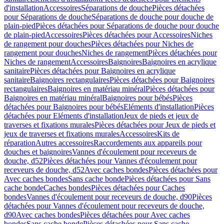
d'installation
Accessoires
Séparations de douche
Pièces détachées
pour Séparations de douche
Séparations de douche pour douche de
plain-pied
Pièces détachées pour Séparations de douche pour douche
de plain-pied
Accessoires
Pièces détachées pour Accessoires
Niches
de rangement pour douches
Pièces détachées pour Niches de
rangement pour douches
Niches de rangement
Pièces détachées pour
Niches de rangement
Accessoires
Baignoires
Baignoires en acrylique
sanitaire
Pièces détachées pour Baignoires en acrylique
sanitaire
Baignoires rectangulaires
Pièces détachées pour Baignoires
rectangulaires
Baignoires en matériau minéral
Pièces détachées pour
Baignoires en matériau minéral
Baignoires pour bébés
Pièces
détachées pour Baignoires pour bébés
Eléments d'installation
Pièces
détachées pour Eléments d'installation
Jeux de pieds et jeux de
traverses et fixations murales
Pièces détachées pour Jeux de pieds et
jeux de traverses et fixations murales
Accessoires
Kits de
réparation
Autres accessoires
Raccordements aux appareils pour
douches et baignoires
Vannes d'écoulement pour receveurs de
douche, d52
Pièces détachées pour Vannes d'écoulement pour
receveurs de douche, d52
Avec caches bondes
Pièces détachées pour
Avec caches bondes
Sans cache bonde
Pièces détachées pour Sans
cache bonde
Caches bondes
Pièces détachées pour Caches
bondes
Vannes d'écoulement pour receveurs de douche, d90
Pièces
détachées pour Vannes d'écoulement pour receveurs de douche,
d90
Avec caches bondes
Pièces détachées pour Avec caches
bondes
Sans cache bonde
Pièces détachées pour Sans cache