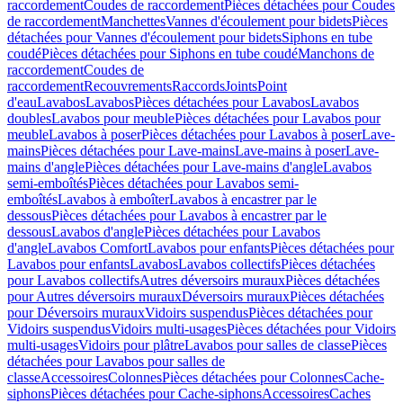
raccordement
Coudes de raccordement
Pièces détachées pour Coudes
de raccordement
Manchettes
Vannes d'écoulement pour bidets
Pièces
détachées pour Vannes d'écoulement pour bidets
Siphons en tube
coudé
Pièces détachées pour Siphons en tube coudé
Manchons de
raccordement
Coudes de
raccordement
Recouvrements
Raccords
Joints
Point
d'eau
Lavabos
Lavabos
Pièces détachées pour Lavabos
Lavabos
doubles
Lavabos pour meuble
Pièces détachées pour Lavabos pour
meuble
Lavabos à poser
Pièces détachées pour Lavabos à poser
Lave-
mains
Pièces détachées pour Lave-mains
Lave-mains à poser
Lave-
mains d'angle
Pièces détachées pour Lave-mains d'angle
Lavabos
semi-emboîtés
Pièces détachées pour Lavabos semi-
emboîtés
Lavabos à emboîter
Lavabos à encastrer par le
dessous
Pièces détachées pour Lavabos à encastrer par le
dessous
Lavabos d'angle
Pièces détachées pour Lavabos
d'angle
Lavabos Comfort
Lavabos pour enfants
Pièces détachées pour
Lavabos pour enfants
Lavabos
Lavabos collectifs
Pièces détachées
pour Lavabos collectifs
Autres déversoirs muraux
Pièces détachées
pour Autres déversoirs muraux
Déversoirs muraux
Pièces détachées
pour Déversoirs muraux
Vidoirs suspendus
Pièces détachées pour
Vidoirs suspendus
Vidoirs multi-usages
Pièces détachées pour Vidoirs
multi-usages
Vidoirs pour plâtre
Lavabos pour salles de classe
Pièces
détachées pour Lavabos pour salles de
classe
Accessoires
Colonnes
Pièces détachées pour Colonnes
Cache-
siphons
Pièces détachées pour Cache-siphons
Accessoires
Caches