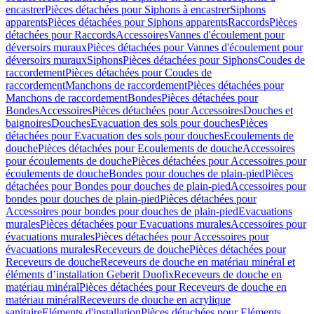
encastrer
Pièces détachées pour Siphons à encastrer
Siphons
apparents
Pièces détachées pour Siphons apparents
Raccords
Pièces
détachées pour Raccords
Accessoires
Vannes d'écoulement pour
déversoirs muraux
Pièces détachées pour Vannes d'écoulement pour
déversoirs muraux
Siphons
Pièces détachées pour Siphons
Coudes de
raccordement
Pièces détachées pour Coudes de
raccordement
Manchons de raccordement
Pièces détachées pour
Manchons de raccordement
Bondes
Pièces détachées pour
Bondes
Accessoires
Pièces détachées pour Accessoires
Douches et
baignoires
Douches
Evacuation des sols pour douches
Pièces
détachées pour Evacuation des sols pour douches
Ecoulements de
douche
Pièces détachées pour Ecoulements de douche
Accessoires
pour écoulements de douche
Pièces détachées pour Accessoires pour
écoulements de douche
Bondes pour douches de plain-pied
Pièces
détachées pour Bondes pour douches de plain-pied
Accessoires pour
bondes pour douches de plain-pied
Pièces détachées pour
Accessoires pour bondes pour douches de plain-pied
Evacuations
murales
Pièces détachées pour Evacuations murales
Accessoires pour
évacuations murales
Pièces détachées pour Accessoires pour
évacuations murales
Receveurs de douche
Pièces détachées pour
Receveurs de douche
Receveurs de douche en matériau minéral et
éléments d’installation Geberit Duofix
Receveurs de douche en
matériau minéral
Pièces détachées pour Receveurs de douche en
matériau minéral
Receveurs de douche en acrylique
sanitaire
Eléments d'installation
Pièces détachées pour Eléments