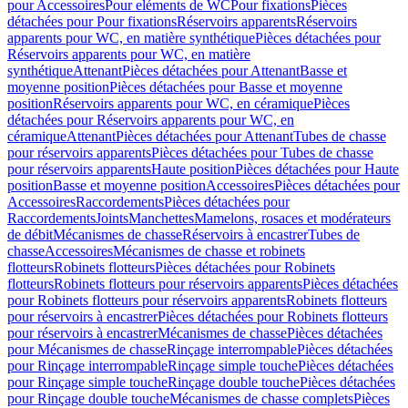
pour Accessoires
Pour eléments de WC
Pour fixations
Pièces
détachées pour Pour fixations
Réservoirs apparents
Réservoirs
apparents pour WC, en matière synthétique
Pièces détachées pour
Réservoirs apparents pour WC, en matière
synthétique
Attenant
Pièces détachées pour Attenant
Basse et
moyenne position
Pièces détachées pour Basse et moyenne
position
Réservoirs apparents pour WC, en céramique
Pièces
détachées pour Réservoirs apparents pour WC, en
céramique
Attenant
Pièces détachées pour Attenant
Tubes de chasse
pour réservoirs apparents
Pièces détachées pour Tubes de chasse
pour réservoirs apparents
Haute position
Pièces détachées pour Haute
position
Basse et moyenne position
Accessoires
Pièces détachées pour
Accessoires
Raccordements
Pièces détachées pour
Raccordements
Joints
Manchettes
Mamelons, rosaces et modérateurs
de débit
Mécanismes de chasse
Réservoirs à encastrer
Tubes de
chasse
Accessoires
Mécanismes de chasse et robinets
flotteurs
Robinets flotteurs
Pièces détachées pour Robinets
flotteurs
Robinets flotteurs pour réservoirs apparents
Pièces détachées
pour Robinets flotteurs pour réservoirs apparents
Robinets flotteurs
pour réservoirs à encastrer
Pièces détachées pour Robinets flotteurs
pour réservoirs à encastrer
Mécanismes de chasse
Pièces détachées
pour Mécanismes de chasse
Rinçage interrompable
Pièces détachées
pour Rinçage interrompable
Rinçage simple touche
Pièces détachées
pour Rinçage simple touche
Rinçage double touche
Pièces détachées
pour Rinçage double touche
Mécanismes de chasse complets
Pièces