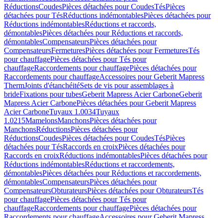
Réductions
Coudes
Pièces détachées pour Coudes
Tés
Pièces
détachées pour Tés
Réductions indémontables
Pièces détachées pour
Réductions indémontables
Réductions et raccords,
démontables
Pièces détachées pour Réductions et raccords,
démontables
Compensateurs
Pièces détachées pour
Compensateurs
Fermetures
Pièces détachées pour Fermetures
Tés
pour chauffage
Pièces détachées pour Tés pour
chauffage
Raccordements pour chauffage
Pièces détachées pour
Raccordements pour chauffage
Accessoires pour Geberit Mapress
Therm
Joints d'étanchéité
Sets de vis pour assemblages à
bride
Fixations pour tubes
Geberit Mapress Acier Carbone
Geberit
Mapress Acier Carbone
Pièces détachées pour Geberit Mapress
Acier Carbone
Tuyaux 1.0034
Tuyaux
1.0215
Mamelons
Manchons
Pièces détachées pour
Manchons
Réductions
Pièces détachées pour
Réductions
Coudes
Pièces détachées pour Coudes
Tés
Pièces
détachées pour Tés
Raccords en croix
Pièces détachées pour
Raccords en croix
Réductions indémontables
Pièces détachées pour
Réductions indémontables
Réductions et raccordements,
démontables
Pièces détachées pour Réductions et raccordements,
démontables
Compensateurs
Pièces détachées pour
Compensateurs
Obturateurs
Pièces détachées pour Obturateurs
Tés
pour chauffage
Pièces détachées pour Tés pour
chauffage
Raccordements pour chauffage
Pièces détachées pour
Raccordements pour chauffage
Accessoires pour Geberit Mapress