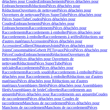
détachées pour Coudes
Embranchements
Pièces détachées pour
Embranchements
Réductions
Pièces détachées pour
Réductions
Ouvertures de nettoyage
Pièces détachées pour
Ouvertures de nettoyage
Pièces SuperTube
Pièces détachées pour
Pièces SuperTube
Coudes
Pièces détachées pour
Coudes
Embranchements
Pièces détachées pour
Embranchements
Raccordements
Pièces détachées pour
Raccordements
Raccordements à emboîter
Pièces détachées pour
Raccordements à emboîter
Raccordements à griffes
Réductions sur
d'autres matériaux
Accessoires
Pièces détachées pour
Accessoires
Colliers
Obturateurs
Joints
Pièces détachées pour
Joints
Consommables
Geberit PE
Tuyaux
Pièces
Pièces détachées pour
Pièces
Coudes
Embranchements
Réductions
Ouvertures de
nettoyage
Pièces détachées pour Ouvertures de
nettoyage
Réductions
Pièces SuperTube
Pièces
spéciales
Raccordements
Pièces détachées pour
Raccordements
Raccords soudés
Raccordements à emboîter
Pièces
détachées pour Raccordements à emboîter
Réductions sur d'autres
matériaux
Pièces détachées pour Réductions sur d'autres
matériaux
Assemblages filetés
Pièces détachées pour Assemblages
filetés
Assemblages de bride
Collerettes
Raccordements aux
appareils
Pièces détachées pour Raccordements aux appareils
Coudes
de raccordement
Pièces détachées pour Coudes de
raccordement
Manchons de raccordement
Pièces détachées pour
Manchons de raccordement
Manchons de raccordement
Pièces