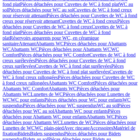
fond plat
Pièces détachées pour Cuvettes de WC à fond plat
WC au
sol
Pièces détachées pour WC au sol
Cuvettes de WC à fond creux
pour réservoir attenant
Pièces détachées pour Cuvettes de WC à fond
creux pour réservoir attenant
Cuvettes de WC à fond creux
Pièces
détachées pour Cuvettes de WC à fond creux
Cuvettes de WC à
fond plat
Pièces détachées pour Cuvettes de WC à fond
plat
Réservoirs apparents pour WC, en céramique
sanitaire
Attenant
Abattants WC
Pièces détachées pour Abattants
WC
Abattants WC
Pièces détachées pour Abattants WC
WC
Comfort
Pièces détachées pour WC Comfort
Cuvettes de WC à fond
creux surélevées
Pièces détachées pour Cuvettes de WC à fond
creux surélevées
Cuvettes de WC à fond plat surélevées
Pièces
détachées pour Cuvettes de WC à fond plat surélevées
Cuvettes de
WC à fond creux rallongées
Pièces détachées pour Cuvettes de WC
à fond creux rallongées
Abattants WC Comfort
Pièces détachées pour
Abattants WC Comfort
Abattants WC
Pièces détachées pour
Abattants WC
Lunettes de WC
Pièces détachées pour Lunettes de
WC
WC pour enfants
Pièces détachées pour WC pour enfants
WC
suspendus
Pièces détachées pour WC suspendus
WC au sol
Pièces
détachées pour WC au sol
Abattants WC pour enfants
Pièces
détachées pour Abattants WC pour enfants
Abattants WC
Pièces
détachées pour Abattants WC
Lunettes de WC
Pièces détachées pour
Lunettes de WC
WC plain-pied
Avec rinçage
Accessoires
Matériel de
fixation
Bidets
Bidets suspendus
Pièces détachées pour Bidets
suspendus
Bidets au sol
Pièces détachées pour Bidets au