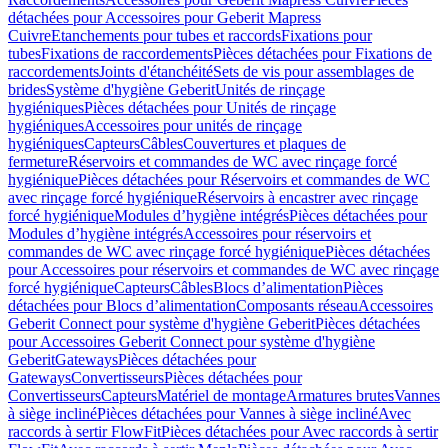
détachées pour Accessoires pour Geberit Mapress
Cuivre
Etanchements pour tubes et raccords
Fixations pour
tubes
Fixations de raccordements
Pièces détachées pour Fixations de
raccordements
Joints d'étanchéité
Sets de vis pour assemblages de
brides
Système d'hygiène Geberit
Unités de rinçage
hygiéniques
Pièces détachées pour Unités de rinçage
hygiéniques
Accessoires pour unités de rinçage
hygiéniques
Capteurs
Câbles
Couvertures et plaques de
fermeture
Réservoirs et commandes de WC avec rinçage forcé
hygiénique
Pièces détachées pour Réservoirs et commandes de WC
avec rinçage forcé hygiénique
Réservoirs à encastrer avec rinçage
forcé hygiénique
Modules d’hygiène intégrés
Pièces détachées pour
Modules d’hygiène intégrés
Accessoires pour réservoirs et
commandes de WC avec rinçage forcé hygiénique
Pièces détachées
pour Accessoires pour réservoirs et commandes de WC avec rinçage
forcé hygiénique
Capteurs
Câbles
Blocs d’alimentation
Pièces
détachées pour Blocs d’alimentation
Composants réseau
Accessoires
Geberit Connect pour système d'hygiène Geberit
Pièces détachées
pour Accessoires Geberit Connect pour système d'hygiène
Geberit
Gateways
Pièces détachées pour
Gateways
Convertisseurs
Pièces détachées pour
Convertisseurs
Capteurs
Matériel de montage
Armatures brutes
Vannes
à siège incliné
Pièces détachées pour Vannes à siège incliné
Avec
raccords à sertir FlowFit
Pièces détachées pour Avec raccords à sertir