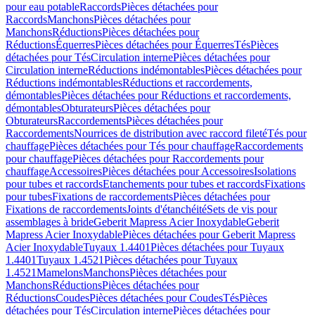
pour eau potable
Raccords
Pièces détachées pour
Raccords
Manchons
Pièces détachées pour
Manchons
Réductions
Pièces détachées pour
Réductions
Équerres
Pièces détachées pour Équerres
Tés
Pièces
détachées pour Tés
Circulation interne
Pièces détachées pour
Circulation interne
Réductions indémontables
Pièces détachées pour
Réductions indémontables
Réductions et raccordements,
démontables
Pièces détachées pour Réductions et raccordements,
démontables
Obturateurs
Pièces détachées pour
Obturateurs
Raccordements
Pièces détachées pour
Raccordements
Nourrices de distribution avec raccord fileté
Tés pour
chauffage
Pièces détachées pour Tés pour chauffage
Raccordements
pour chauffage
Pièces détachées pour Raccordements pour
chauffage
Accessoires
Pièces détachées pour Accessoires
Isolations
pour tubes et raccords
Etanchements pour tubes et raccords
Fixations
pour tubes
Fixations de raccordements
Pièces détachées pour
Fixations de raccordements
Joints d'étanchéité
Sets de vis pour
assemblages à bride
Geberit Mapress Acier Inoxydable
Geberit
Mapress Acier Inoxydable
Pièces détachées pour Geberit Mapress
Acier Inoxydable
Tuyaux 1.4401
Pièces détachées pour Tuyaux
1.4401
Tuyaux 1.4521
Pièces détachées pour Tuyaux
1.4521
Mamelons
Manchons
Pièces détachées pour
Manchons
Réductions
Pièces détachées pour
Réductions
Coudes
Pièces détachées pour Coudes
Tés
Pièces
détachées pour Tés
Circulation interne
Pièces détachées pour