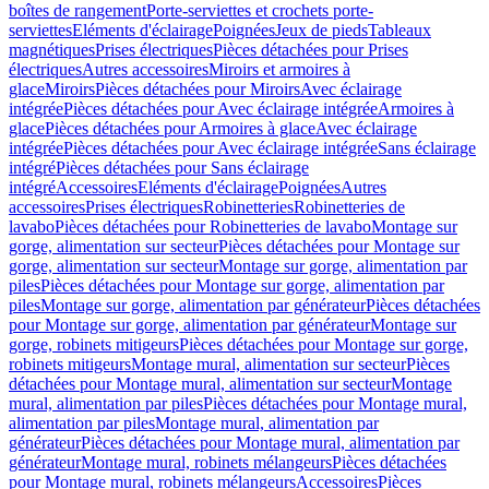
boîtes de rangement
Porte-serviettes et crochets porte-
serviettes
Eléments d'éclairage
Poignées
Jeux de pieds
Tableaux
magnétiques
Prises électriques
Pièces détachées pour Prises
électriques
Autres accessoires
Miroirs et armoires à
glace
Miroirs
Pièces détachées pour Miroirs
Avec éclairage
intégrée
Pièces détachées pour Avec éclairage intégrée
Armoires à
glace
Pièces détachées pour Armoires à glace
Avec éclairage
intégrée
Pièces détachées pour Avec éclairage intégrée
Sans éclairage
intégré
Pièces détachées pour Sans éclairage
intégré
Accessoires
Eléments d'éclairage
Poignées
Autres
accessoires
Prises électriques
Robinetteries
Robinetteries de
lavabo
Pièces détachées pour Robinetteries de lavabo
Montage sur
gorge, alimentation sur secteur
Pièces détachées pour Montage sur
gorge, alimentation sur secteur
Montage sur gorge, alimentation par
piles
Pièces détachées pour Montage sur gorge, alimentation par
piles
Montage sur gorge, alimentation par générateur
Pièces détachées
pour Montage sur gorge, alimentation par générateur
Montage sur
gorge, robinets mitigeurs
Pièces détachées pour Montage sur gorge,
robinets mitigeurs
Montage mural, alimentation sur secteur
Pièces
détachées pour Montage mural, alimentation sur secteur
Montage
mural, alimentation par piles
Pièces détachées pour Montage mural,
alimentation par piles
Montage mural, alimentation par
générateur
Pièces détachées pour Montage mural, alimentation par
générateur
Montage mural, robinets mélangeurs
Pièces détachées
pour Montage mural, robinets mélangeurs
Accessoires
Pièces