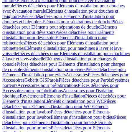
urinoirs
Eléments d'installation pour douches avec évacuation
murale
Pièces détachées pour Eléments d'installation pour douches
avec évacuation murale
Eléments d'installation pour douches et
baignoires
Pièces détachées pour Eléments d'installation pour
douches et baignoires
Eléments pour séparations de douche
Pièces
détachées pour Eléments pour séparations de douche
Eléments
d'installation pour déversoirs
Pièces détachées pour Eléments
d'installation pour déversoirs
Eléments d'installation pour
robinetteries
Pièces détachées pour Eléments d'installation pour
robinetteries
Eléments d'installation pour machines à laver et lave-
vaisselle
Pièces détachées pour Eléments d'installation pour machines
à laver et lave-vaisselle
Eléments d'installation pour charges de
console
Pièces détachées pour Eléments d'installation pour charges
de console
Eléments d'installation pour éviers
Pièces détachées pour
Eléments d'installation pour éviers
Accessoires
Pièces détachées pour
Accessoires
Geberit GIS
Parois
Pièces détachées pour Parois
Systèmes
porteurs
Accessoires pour préfabrications
Pièces détachées pour
Accessoires pour préfabrications
Accessoires pour l'isolation
phonique
Revêtements
Eléments d'installation
Pièces détachées pour
Eléments d'installation
Eléments d'installation pour WC
Pièces
détachées pour Eléments d'installation pour WC
Eléments
d'installation pour lavabos
Pièces détachées pour Eléments
d'installation pour lavabos
Eléments d'installation pour bidets
Pièces
détachées pour Eléments d'installation pour bidets
Eléments
d'installation pour urinoirs
Pièces détachées pour Eléments