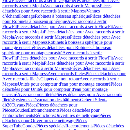
FlowFit
Avec raccords à sertir Mepla
Pièces détachées pour Avec
raccords à sertir Mepla
Avec raccords à sertir Mapress
Pièces
détachées pour Avec raccords à sertir Mapress
Vannes
d’échantillonnage
Robinets à boisseau sphérique
Pièces détachées
pour Robinets à boisseau sphérique
Avec raccords à sertir
FlowFit
Pièces détachées pour Avec raccords à sertir FlowFit
Avec
raccords à sertir Mepla
Pièces détachées pour Avec raccords à sertir
Mepla
Avec raccords à sertir Mapress
Pièces détachées pour Avec
raccords à sertir Mapress
Robinets à boisseau sphérique pour
montage encastré
Pièces détachées pour Robinets à boisseau
sphérique pour montage encastré
Avec raccords à sertir
FlowFit
Pièces détachées pour Avec raccords à sertir FlowFit
Avec
raccords à sertir Mepla
Pièces détachées pour Avec raccords à sertir
Mepla
Avec raccords à sertir Mapress
Pièces détachées pour Avec
raccords à sertir Mapress
Avec raccords filetés
Pièces détachées pour
Avec raccords filetés
Clapets de non retour
Avec raccords à sertir
Mapress
Unités pour compteur d'eau pour montage encastré
Pièces
détachées pour Unités pour compteur d'eau pour montage
encastré
Avec raccords filetés
Pièces détachées pour Avec raccords
filetés
Systèmes d'évacuation des bâtiments
Geberit Silent-
db20
Tuyaux
Pièces
Pièces détachées pour
Pièces
Coudes
Embranchements
Pièces détachées pour
Embranchements
Réductions
Ouvertures de nettoyage
Pièces
détachées pour Ouvertures de nettoyage
Pièces
SuperTube
Coudes
Pièces spéciales
Raccordements
Pièces détachées