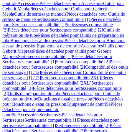
contrôle
Accessoires
Pièces détachées pour Accessoires
Outils pour
Geberit Mepla
Pièces détachées pour Outils pour Geberit
Mepla
Outils de sertissage manuels
Pièces détachées pour Outils de
sertissage manuels
Sertisseuses compatibilité [1]
Pièces détachées
pour Sertisseuses compatibilité [1]
Sertisseuses compatibilité
[2]
Pièces détachées pour Sertisseuses compatibilité [2]
Outils de
préparation de tube
Pièces détachées pour Outils de préparation de
tube
Bouchons d'essai de pression
Pièces détachées pour Bouchons
d'essai de pression
Equipement de contrôle
Accessoires
Outils pour
Geberit Mapress
Pièces détachées pour Outils pour Geberit
Mapress
Sertisseuses compatibilité [1]
Pièces détachées pour
Sertisseuses compatibilité [1]
Sertisseuses compatibilité [2]
Pièces
détachées pour Sertisseuses compatibilité [2]
Compatibilité des outils
de sertissage [1] / [2]
Pièces détachées pour Compatibilité des outils
de sertissage [1] / [2]
Sertisseuses compatibilité [2XL]
Pièces
détachées pour Sertisseuses compatibilité [2XL]
Sertisseuses
compatibilité [3]
Pièces détachées pour Sertisseuses compatibilité
[3]
Outils de préparation de tube
Pièces détachées pour Outils de
préparation de tube
Bouchons d'essai de pression
Pièces détachées
pour Bouchons d'essai de pression
Equipement de contrôle
Pièces
détachées pour Equipement de
contrôle
Accessoires
Sertisseuses
Pièces détachées pour
Sertisseuses
Sertisseuses compatibilité [1]
Pièces détachées pour
Sertisseuses compatibilité [1]
Sertisseuses compatibilité [2]
Pièces
détachées pour Sertisseuses compatibilité [2]
Sertisseuses