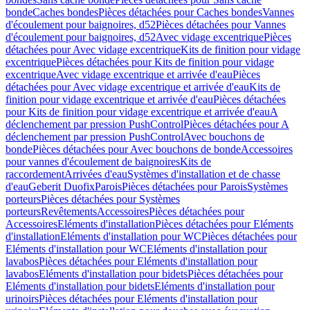
bonde
Caches bondes
Pièces détachées pour Caches bondes
Vannes
d'écoulement pour baignoires, d52
Pièces détachées pour Vannes
d'écoulement pour baignoires, d52
Avec vidage excentrique
Pièces
détachées pour Avec vidage excentrique
Kits de finition pour vidage
excentrique
Pièces détachées pour Kits de finition pour vidage
excentrique
Avec vidage excentrique et arrivée d'eau
Pièces
détachées pour Avec vidage excentrique et arrivée d'eau
Kits de
finition pour vidage excentrique et arrivée d'eau
Pièces détachées
pour Kits de finition pour vidage excentrique et arrivée d'eau
A
déclenchement par pression PushControl
Pièces détachées pour A
déclenchement par pression PushControl
Avec bouchons de
bonde
Pièces détachées pour Avec bouchons de bonde
Accessoires
pour vannes d'écoulement de baignoires
Kits de
raccordement
Arrivées d'eau
Systèmes d'installation et de chasse
d'eau
Geberit Duofix
Parois
Pièces détachées pour Parois
Systèmes
porteurs
Pièces détachées pour Systèmes
porteurs
Revêtements
Accessoires
Pièces détachées pour
Accessoires
Eléments d'installation
Pièces détachées pour Eléments
d'installation
Eléments d'installation pour WC
Pièces détachées pour
Eléments d'installation pour WC
Eléments d'installation pour
lavabos
Pièces détachées pour Eléments d'installation pour
lavabos
Eléments d'installation pour bidets
Pièces détachées pour
Eléments d'installation pour bidets
Eléments d'installation pour
urinoirs
Pièces détachées pour Eléments d'installation pour