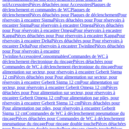
sol
Accessoires
Pièces détachées pour Accessoires
Plaques de
déclenchement et commandes de WC
Plaques de
déclenchement
Pièces détachées pour Plaques de déclenchement
Pour
réservoirs à encastrer Sigma
Pièces détachées pour Pour réservoirs à
encastrer Sigma
Pour réservoirs à encastrer Omega
Pièces détachées
pour Pour réservoirs à encastrer Omega
Pour réservoirs à encastrer
Kappa
Pièces détachées pour Pour réservoirs à encastrer Kappa
Pour
réservoirs à encastrer Delta
Pièces détachées pour Pour réservoirs à
encastrer Delta
Pour réservoirs à encastrer Twinline
Pièces détachées
pour Pour réservoirs à encastrer
Twinline
Accessoires
Consommables
Commandes de WC à
déclenchement électronique du rinçage
Pièces détachées pour
Commandes de WC à déclenchement électronique du rinçage
Pour
alimentation sur secteur, pour réservoirs à encastrer Geberit Sigma
12 cm
Pièces détachées pour Pour alimentation sur secteur, pour
réservoirs à encastrer Geberit Sigma 12 cm
Pour alimentation sur
secteur, pour réservoirs à encastrer Geberit Omega 12 cm
Pièces
détachées pour Pour alimentation sur secteur, pour réservoirs à
encastrer Geberit Omega 12 cm
Pour alimentation par piles, pour
réservoirs à encastrer Geberit Sigma 12 cm
Pièces détachées pour
Pour alimentation par piles, pour réservoirs à encastrer Geberit
Sigma 12 cm
Commandes de WC à déclenchement pneumatique du
rinçage
Pièces détachées pour Commandes de WC à déclenchement
pneumatique du rinçage
Pour rinçage double touche
Pièces détachées
pour Pour rinçage double touche
Pour rinçage simple touche
Pièces