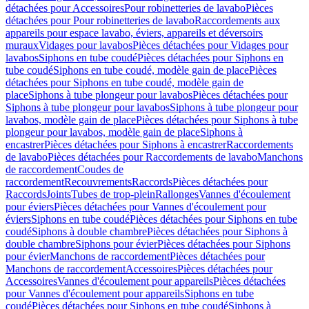
détachées pour Accessoires
Pour robinetteries de lavabo
Pièces
détachées pour Pour robinetteries de lavabo
Raccordements aux
appareils pour espace lavabo, éviers, appareils et déversoirs
muraux
Vidages pour lavabos
Pièces détachées pour Vidages pour
lavabos
Siphons en tube coudé
Pièces détachées pour Siphons en
tube coudé
Siphons en tube coudé, modèle gain de place
Pièces
détachées pour Siphons en tube coudé, modèle gain de
place
Siphons à tube plongeur pour lavabos
Pièces détachées pour
Siphons à tube plongeur pour lavabos
Siphons à tube plongeur pour
lavabos, modèle gain de place
Pièces détachées pour Siphons à tube
plongeur pour lavabos, modèle gain de place
Siphons à
encastrer
Pièces détachées pour Siphons à encastrer
Raccordements
de lavabo
Pièces détachées pour Raccordements de lavabo
Manchons
de raccordement
Coudes de
raccordement
Recouvrements
Raccords
Pièces détachées pour
Raccords
Joints
Tubes de trop-plein
Rallonges
Vannes d'écoulement
pour éviers
Pièces détachées pour Vannes d'écoulement pour
éviers
Siphons en tube coudé
Pièces détachées pour Siphons en tube
coudé
Siphons à double chambre
Pièces détachées pour Siphons à
double chambre
Siphons pour évier
Pièces détachées pour Siphons
pour évier
Manchons de raccordement
Pièces détachées pour
Manchons de raccordement
Accessoires
Pièces détachées pour
Accessoires
Vannes d'écoulement pour appareils
Pièces détachées
pour Vannes d'écoulement pour appareils
Siphons en tube
coudé
Pièces détachées pour Siphons en tube coudé
Siphons à