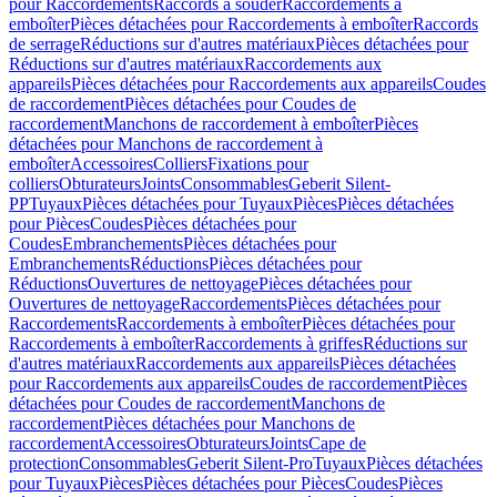
pour Raccordements
Raccords à souder
Raccordements à
emboîter
Pièces détachées pour Raccordements à emboîter
Raccords
de serrage
Réductions sur d'autres matériaux
Pièces détachées pour
Réductions sur d'autres matériaux
Raccordements aux
appareils
Pièces détachées pour Raccordements aux appareils
Coudes
de raccordement
Pièces détachées pour Coudes de
raccordement
Manchons de raccordement à emboîter
Pièces
détachées pour Manchons de raccordement à
emboîter
Accessoires
Colliers
Fixations pour
colliers
Obturateurs
Joints
Consommables
Geberit Silent-
PP
Tuyaux
Pièces détachées pour Tuyaux
Pièces
Pièces détachées
pour Pièces
Coudes
Pièces détachées pour
Coudes
Embranchements
Pièces détachées pour
Embranchements
Réductions
Pièces détachées pour
Réductions
Ouvertures de nettoyage
Pièces détachées pour
Ouvertures de nettoyage
Raccordements
Pièces détachées pour
Raccordements
Raccordements à emboîter
Pièces détachées pour
Raccordements à emboîter
Raccordements à griffes
Réductions sur
d'autres matériaux
Raccordements aux appareils
Pièces détachées
pour Raccordements aux appareils
Coudes de raccordement
Pièces
détachées pour Coudes de raccordement
Manchons de
raccordement
Pièces détachées pour Manchons de
raccordement
Accessoires
Obturateurs
Joints
Cape de
protection
Consommables
Geberit Silent-Pro
Tuyaux
Pièces détachées
pour Tuyaux
Pièces
Pièces détachées pour Pièces
Coudes
Pièces