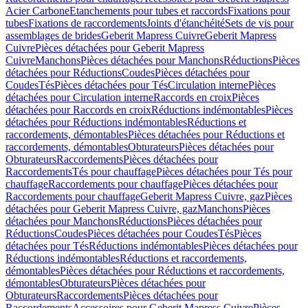
Acier Carbone
Etanchements pour tubes et raccords
Fixations pour
tubes
Fixations de raccordements
Joints d'étanchéité
Sets de vis pour
assemblages de brides
Geberit Mapress Cuivre
Geberit Mapress
Cuivre
Pièces détachées pour Geberit Mapress
Cuivre
Manchons
Pièces détachées pour Manchons
Réductions
Pièces
détachées pour Réductions
Coudes
Pièces détachées pour
Coudes
Tés
Pièces détachées pour Tés
Circulation interne
Pièces
détachées pour Circulation interne
Raccords en croix
Pièces
détachées pour Raccords en croix
Réductions indémontables
Pièces
détachées pour Réductions indémontables
Réductions et
raccordements, démontables
Pièces détachées pour Réductions et
raccordements, démontables
Obturateurs
Pièces détachées pour
Obturateurs
Raccordements
Pièces détachées pour
Raccordements
Tés pour chauffage
Pièces détachées pour Tés pour
chauffage
Raccordements pour chauffage
Pièces détachées pour
Raccordements pour chauffage
Geberit Mapress Cuivre, gaz
Pièces
détachées pour Geberit Mapress Cuivre, gaz
Manchons
Pièces
détachées pour Manchons
Réductions
Pièces détachées pour
Réductions
Coudes
Pièces détachées pour Coudes
Tés
Pièces
détachées pour Tés
Réductions indémontables
Pièces détachées pour
Réductions indémontables
Réductions et raccordements,
démontables
Pièces détachées pour Réductions et raccordements,
démontables
Obturateurs
Pièces détachées pour
Obturateurs
Raccordements
Pièces détachées pour
Raccordements
Accessoires pour Geberit Mapress Cuivre
Pièces