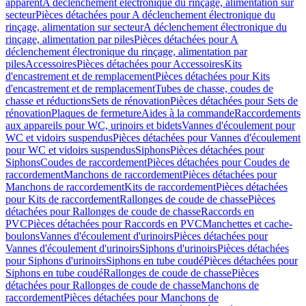
apparent
A déclenchement électronique du rinçage, alimentation sur
secteur
Pièces détachées pour A déclenchement électronique du
rinçage, alimentation sur secteur
A déclenchement électronique du
rinçage, alimentation par piles
Pièces détachées pour A
déclenchement électronique du rinçage, alimentation par
piles
Accessoires
Pièces détachées pour Accessoires
Kits
d'encastrement et de remplacement
Pièces détachées pour Kits
d'encastrement et de remplacement
Tubes de chasse, coudes de
chasse et réductions
Sets de rénovation
Pièces détachées pour Sets de
rénovation
Plaques de fermeture
Aides à la commande
Raccordements
aux appareils pour WC, urinoirs et bidets
Vannes d'écoulement pour
WC et vidoirs suspendus
Pièces détachées pour Vannes d'écoulement
pour WC et vidoirs suspendus
Siphons
Pièces détachées pour
Siphons
Coudes de raccordement
Pièces détachées pour Coudes de
raccordement
Manchons de raccordement
Pièces détachées pour
Manchons de raccordement
Kits de raccordement
Pièces détachées
pour Kits de raccordement
Rallonges de coude de chasse
Pièces
détachées pour Rallonges de coude de chasse
Raccords en
PVC
Pièces détachées pour Raccords en PVC
Manchettes et cache-
boulons
Vannes d'écoulement d'urinoirs
Pièces détachées pour
Vannes d'écoulement d'urinoirs
Siphons d'urinoirs
Pièces détachées
pour Siphons d'urinoirs
Siphons en tube coudé
Pièces détachées pour
Siphons en tube coudé
Rallonges de coude de chasse
Pièces
détachées pour Rallonges de coude de chasse
Manchons de
raccordement
Pièces détachées pour Manchons de