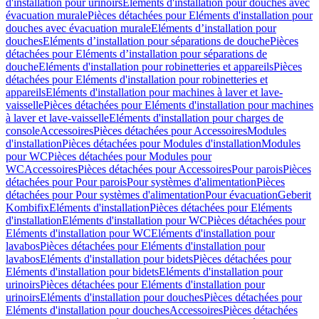
d'installation pour urinoirs
Eléments d'installation pour douches avec
évacuation murale
Pièces détachées pour Eléments d'installation pour
douches avec évacuation murale
Eléments d’installation pour
douches
Eléments d’installation pour séparations de douche
Pièces
détachées pour Eléments d’installation pour séparations de
douche
Eléments d'installation pour robinetteries et appareils
Pièces
détachées pour Eléments d'installation pour robinetteries et
appareils
Eléments d'installation pour machines à laver et lave-
vaisselle
Pièces détachées pour Eléments d'installation pour machines
à laver et lave-vaisselle
Eléments d'installation pour charges de
console
Accessoires
Pièces détachées pour Accessoires
Modules
d'installation
Pièces détachées pour Modules d'installation
Modules
pour WC
Pièces détachées pour Modules pour
WC
Accessoires
Pièces détachées pour Accessoires
Pour parois
Pièces
détachées pour Pour parois
Pour systèmes d'alimentation
Pièces
détachées pour Pour systèmes d'alimentation
Pour évacuation
Geberit
Kombifix
Eléments d'installation
Pièces détachées pour Eléments
d'installation
Eléments d'installation pour WC
Pièces détachées pour
Eléments d'installation pour WC
Eléments d'installation pour
lavabos
Pièces détachées pour Eléments d'installation pour
lavabos
Eléments d'installation pour bidets
Pièces détachées pour
Eléments d'installation pour bidets
Eléments d'installation pour
urinoirs
Pièces détachées pour Eléments d'installation pour
urinoirs
Eléments d'installation pour douches
Pièces détachées pour
Eléments d'installation pour douches
Accessoires
Pièces détachées