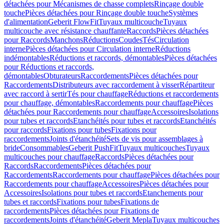
détachées pour Mécanismes de chasse complets
Rinçage double
touche
Pièces détachées pour Rinçage double touche
Systèmes
d'alimentation
Geberit FlowFit
Tuyaux multicouche
Tuyaux
multicouche avec résistance chauffante
Raccords
Pièces détachées
pour Raccords
Manchons
Réductions
Coudes
Tés
Circulation
interne
Pièces détachées pour Circulation interne
Réductions
indémontables
Réductions et raccords, démontables
Pièces détachées
pour Réductions et raccords,
démontables
Obturateurs
Raccordements
Pièces détachées pour
Raccordements
Distributeurs avec raccordement à visser
Répartiteur
avec raccord à sertir
Tés pour chauffage
Réductions et raccordements
pour chauffage, démontables
Raccordements pour chauffage
Pièces
détachées pour Raccordements pour chauffage
Accessoires
Isolations
pour tubes et raccords
Etanchéités pour tubes et raccords
Etanchéités
pour raccords
Fixations pour tubes
Fixations pour
raccordements
Joints d'étanchéité
Sets de vis pour assemblages à
bride
Consommables
Geberit PushFit
Tuyaux multicouches
Tuyaux
multicouches pour chauffage
Raccords
Pièces détachées pour
Raccords
Raccordements
Pièces détachées pour
Raccordements
Raccordements pour chauffage
Pièces détachées pour
Raccordements pour chauffage
Accessoires
Pièces détachées pour
Accessoires
Isolations pour tubes et raccords
Etanchements pour
tubes et raccords
Fixations pour tubes
Fixations de
raccordements
Pièces détachées pour Fixations de
raccordements
Joints d'étanchéité
Geberit Mepla
Tuyaux multicouches