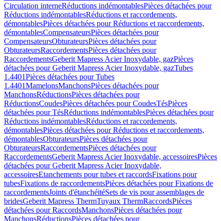
Circulation interne
Réductions indémontables
Pièces détachées pour
Réductions indémontables
Réductions et raccordements,
démontables
Pièces détachées pour Réductions et raccordements,
démontables
Compensateurs
Pièces détachées pour
Compensateurs
Obturateurs
Pièces détachées pour
Obturateurs
Raccordements
Pièces détachées pour
Raccordements
Geberit Mapress Acier Inoxydable, gaz
Pièces
détachées pour Geberit Mapress Acier Inoxydable, gaz
Tubes
1.4401
Pièces détachées pour Tubes
1.4401
Mamelons
Manchons
Pièces détachées pour
Manchons
Réductions
Pièces détachées pour
Réductions
Coudes
Pièces détachées pour Coudes
Tés
Pièces
détachées pour Tés
Réductions indémontables
Pièces détachées pour
Réductions indémontables
Réductions et raccordements,
démontables
Pièces détachées pour Réductions et raccordements,
démontables
Obturateurs
Pièces détachées pour
Obturateurs
Raccordements
Pièces détachées pour
Raccordements
Geberit Mapress Acier Inoxydable, accessoires
Pièces
détachées pour Geberit Mapress Acier Inoxydable,
accessoires
Etanchements pour tubes et raccords
Fixations pour
tubes
Fixations de raccordements
Pièces détachées pour Fixations de
raccordements
Joints d'étanchéité
Sets de vis pour assemblages de
brides
Geberit Mapress Therm
Tuyaux Therm
Raccords
Pièces
détachées pour Raccords
Manchons
Pièces détachées pour
Manchons
Réductions
Pièces détachées pour