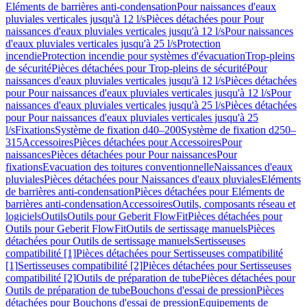
Eléments de barrières anti-condensation
Pour naissances d'eaux
pluviales verticales jusqu'à 12 l/s
Pièces détachées pour Pour
naissances d'eaux pluviales verticales jusqu'à 12 l/s
Pour naissances
d'eaux pluviales verticales jusqu'à 25 l/s
Protection
incendie
Protection incendie pour systèmes d'évacuation
Trop-pleins
de sécurité
Pièces détachées pour Trop-pleins de sécurité
Pour
naissances d'eaux pluviales verticales jusqu'à 12 l/s
Pièces détachées
pour Pour naissances d'eaux pluviales verticales jusqu'à 12 l/s
Pour
naissances d'eaux pluviales verticales jusqu'à 25 l/s
Pièces détachées
pour Pour naissances d'eaux pluviales verticales jusqu'à 25
l/s
Fixations
Système de fixation d40–200
Système de fixation d250–
315
Accessoires
Pièces détachées pour Accessoires
Pour
naissances
Pièces détachées pour Pour naissances
Pour
fixations
Evacuation des toitures conventionnelle
Naissances d'eaux
pluviales
Pièces détachées pour Naissances d'eaux pluviales
Eléments
de barrières anti-condensation
Pièces détachées pour Eléments de
barrières anti-condensation
Accessoires
Outils, composants réseau et
logiciels
Outils
Outils pour Geberit FlowFit
Pièces détachées pour
Outils pour Geberit FlowFit
Outils de sertissage manuels
Pièces
détachées pour Outils de sertissage manuels
Sertisseuses
compatibilité [1]
Pièces détachées pour Sertisseuses compatibilité
[1]
Sertisseuses compatibilité [2]
Pièces détachées pour Sertisseuses
compatibilité [2]
Outils de préparation de tube
Pièces détachées pour
Outils de préparation de tube
Bouchons d'essai de pression
Pièces
détachées pour Bouchons d'essai de pression
Equipements de