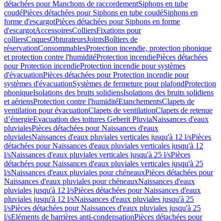
détachées pour Manchons de raccordement
Siphons en tube
coudé
Pièces détachées pour Siphons en tube coudé
Siphons en
forme d'escargot
Pièces détachées pour Siphons en forme
d'escargot
Accessoires
Colliers
Fixations pour
colliers
Coques
Obturateurs
Joints
Boîtiers de
réservation
Consommables
Protection incendie, protection phonique
et protection contre l'humidité
Protection incendie
Pièces détachées
pour Protection incendie
Protection incendie pour systèmes
d'évacuation
Pièces détachées pour Protection incendie pour
systèmes d'évacuation
Systèmes de fermeture pour plafond
Protection
phonique
Isolations des bruits solidiens
Isolations des bruits solidiens
et aériens
Protection contre l'humidité
Etanchements
Clapets de
ventilation pour évacuation
Clapets de ventilation
Clapets de retenue
d’énergie
Evacuation des toitures Geberit Pluvia
Naissances d'eaux
pluviales
Pièces détachées pour Naissances d'eaux
pluviales
Naissances d'eaux pluviales verticales jusqu'à 12 l/s
Pièces
détachées pour Naissances d'eaux pluviales verticales jusqu'à 12
l/s
Naissances d'eaux pluviales verticales jusqu'à 25 l/s
Pièces
détachées pour Naissances d'eaux pluviales verticales jusqu'à 25
l/s
Naissances d'eaux pluviales pour chéneaux
Pièces détachées pour
Naissances d'eaux pluviales pour chéneaux
Naissances d'eaux
pluviales jusqu'à 12 l/s
Pièces détachées pour Naissances d'eaux
pluviales jusqu'à 12 l/s
Naissances d'eaux pluviales jusqu'à 25
l/s
Pièces détachées pour Naissances d'eaux pluviales jusqu'à 25
l/s
Eléments de barrières anti-condensation
Pièces détachées pour