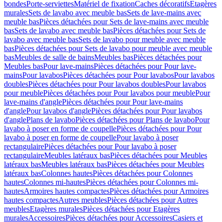
bondes
Porte-serviettes
Matériel de fixation
Caches décoratifs
Etagères
murales
Sets de lavabo avec meuble bas
Sets de lave-mains avec
meuble bas
Pièces détachées pour Sets de lave-mains avec meuble
bas
Sets de lavabo avec meuble bas
Pièces détachées pour Sets de
lavabo avec meuble bas
Sets de lavabo pour meuble avec meuble
bas
Pièces détachées pour Sets de lavabo pour meuble avec meuble
bas
Meubles de salle de bains
Meubles bas
Pièces détachées pour
Meubles bas
Pour lave-mains
Pièces détachées pour Pour lave-
mains
Pour lavabos
Pièces détachées pour Pour lavabos
Pour lavabos
doubles
Pièces détachées pour Pour lavabos doubles
Pour lavabos
pour meuble
Pièces détachées pour Pour lavabos pour meuble
Pour
lave-mains d'angle
Pièces détachées pour Pour lave-mains
d'angle
Pour lavabos d'angle
Pièces détachées pour Pour lavabos
d'angle
Plans de lavabo
Pièces détachées pour Plans de lavabo
Pour
lavabo à poser en forme de coupelle
Pièces détachées pour Pour
lavabo à poser en forme de coupelle
Pour lavabo à poser
rectangulaire
Pièces détachées pour Pour lavabo à poser
rectangulaire
Meubles latéraux bas
Pièces détachées pour Meubles
latéraux bas
Meubles latéraux bas
Pièces détachées pour Meubles
latéraux bas
Colonnes hautes
Pièces détachées pour Colonnes
hautes
Colonnes mi-hautes
Pièces détachées pour Colonnes mi-
hautes
Armoires hautes compactes
Pièces détachées pour Armoires
hautes compactes
Autres meubles
Pièces détachées pour Autres
meubles
Etagères murales
Pièces détachées pour Etagères
murales
Accessoires
Pièces détachées pour Accessoires
Casiers et