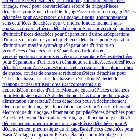
couvercle
Pièces détachées pour Urinoirs, fonctionnement avec
rinçage, avec / pour couvercle
Sans rebord de rinçage
Pièces
détachées pour Sans rebord de rinçage
Avec rebord de rinçage
Pièces
détachées pour Avec rebord de rinçage
Urinoirs, fonctionnement
sans eau
Pièces détachées pour Urinoirs, fonctionnement sans
eau
Sans couvercle
Pièces détachées pour Sans couvercle
Séparations
d'urinoirs
Pièces détachées pour Séparations d'urinoirs
Séparations
d'urinoirs en matière synthétique
Pièces détachées pour Séparations
d'urinoirs en matière synthétique
Séparations d'urinoirs en
verre
Pièces détachées pour Séparations d'urinoirs en
verre
Séparations d'urinoirs en céramique sanitaire
Pièces détachées
pour Séparations d'urinoirs en céramique sanitaire
Accessoires
Pièces
détachées pour Accessoires
Siphons et accessoires de siphons
Tubes
de chasse, coudes de chasse et réductions
Pièces détachées pour
Tubes de chasse, coudes de chasse et réductions
Matériel de
fixation
Bondes
Diffuseur d’eau
Raccordements aux
appareils
Commandes d'urinoir
Montage encastré
Pièces détachées
pour Montage encastré
A déclenchement électronique du rinçage,
alimentation sur secteur
Pièces détachées pour A déclenchement
électronique du rinçage, alimentation sur secteur
A déclenchement
électronique du rinçage, alimentation par piles
Pièces détachées pour
A déclenchement électronique du rinçage, alimentation par piles
A
déclenchement pneumatique du rinçage
Pièces détachées pour A
déclenchement pneumatique du rinçage
Basic
Pièces détachées pour
Basic
Montage en apparent
Pièces détachées pour Montage en