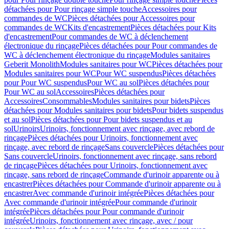
détachées pour Pour rinçage simple touche
Accessoires pour
commandes de WC
Pièces détachées pour Accessoires pour
commandes de WC
Kits d'encastrement
Pièces détachées pour Kits
d'encastrement
Pour commandes de WC à déclenchement
électronique du rinçage
Pièces détachées pour Pour commandes de
WC à déclenchement électronique du rinçage
Modules sanitaires
Geberit Monolith
Modules sanitaires pour WC
Pièces détachées pour
Modules sanitaires pour WC
Pour WC suspendus
Pièces détachées
pour Pour WC suspendus
Pour WC au sol
Pièces détachées pour
Pour WC au sol
Accessoires
Pièces détachées pour
Accessoires
Consommables
Modules sanitaires pour bidets
Pièces
détachées pour Modules sanitaires pour bidets
Pour bidets suspendus
et au sol
Pièces détachées pour Pour bidets suspendus et au
sol
Urinoirs
Urinoirs, fonctionnement avec rinçage, avec rebord de
rinçage
Pièces détachées pour Urinoirs, fonctionnement avec
rinçage, avec rebord de rinçage
Sans couvercle
Pièces détachées pour
Sans couvercle
Urinoirs, fonctionnement avec rinçage, sans rebord
de rinçage
Pièces détachées pour Urinoirs, fonctionnement avec
rinçage, sans rebord de rinçage
Commande d'urinoir apparente ou à
encastrer
Pièces détachées pour Commande d'urinoir apparente ou à
encastrer
Avec commande d'urinoir intégrée
Pièces détachées pour
Avec commande d'urinoir intégrée
Pour commande d'urinoir
intégrée
Pièces détachées pour Pour commande d'urinoir
intégrée
Urinoirs, fonctionnement avec rinçage, avec / pour