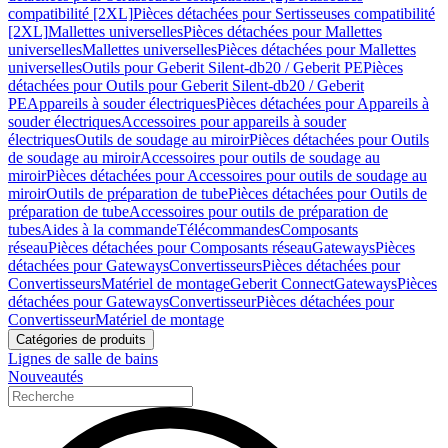
compatibilité [2XL]
Pièces détachées pour Sertisseuses compatibilité
[2XL]
Mallettes universelles
Pièces détachées pour Mallettes
universelles
Mallettes universelles
Pièces détachées pour Mallettes
universelles
Outils pour Geberit Silent-db20 / Geberit PE
Pièces
détachées pour Outils pour Geberit Silent-db20 / Geberit
PE
Appareils à souder électriques
Pièces détachées pour Appareils à
souder électriques
Accessoires pour appareils à souder
électriques
Outils de soudage au miroir
Pièces détachées pour Outils
de soudage au miroir
Accessoires pour outils de soudage au
miroir
Pièces détachées pour Accessoires pour outils de soudage au
miroir
Outils de préparation de tube
Pièces détachées pour Outils de
préparation de tube
Accessoires pour outils de préparation de
tubes
Aides à la commande
Télécommandes
Composants
réseau
Pièces détachées pour Composants réseau
Gateways
Pièces
détachées pour Gateways
Convertisseurs
Pièces détachées pour
Convertisseurs
Matériel de montage
Geberit Connect
Gateways
Pièces
détachées pour Gateways
Convertisseur
Pièces détachées pour
Convertisseur
Matériel de montage
Catégories de produits
Lignes de salle de bains
Nouveautés