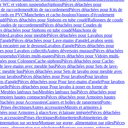
r WC et vidoirs suspendus
Siphons
Pièces détachées pour
 de raccordement
Kits de raccordement
Pièces détachées pour Kits de
ccords en PVC
Manchettes et cache-boulons
Vannes d'écoulement
oudé
Pièces détachées pour Siphons en tube coudé
Rallonges de coude
oudes de raccordement
Pièces détachées pour Coudes de
es détachées pour Siphons en tube coudé
Manchons de
bles
Lavabos pour meuble
Pièces détachées pour Lavabos pour
d'angle
Pièces détachées pour Lave-mains d'angle
Lavabos semi-
 encastrer par le dessous
Lavabos d'angle
Pièces détachées pour
es pour Lavabos collectifs
Autres déversoirs muraux
Pièces détachées
 suspendus
Vidoirs multi-usages
Pièces détachées pour Vidoirs multi-
hées pour Colonnes
Cache-siphons
Pièces détachées pour Cache-
de lave-mains avec meuble bas
Pièces détachées pour Sets de lave-
c meuble bas
Pièces détachées pour Sets de lavabo pour meuble avec
our lavabos
Pièces détachées pour Pour lavabos
Pour lavabos
ns d'angle
Pièces détachées pour Pour lave-mains d'angle
Pour lavabos
pelle
Pièces détachées pour Pour lavabo à poser en forme de
 Meubles latéraux bas
Meubles latéraux bas
Pièces détachées pour
rmoires hautes compactes
Pièces détachées pour Armoires hautes
étachées pour Accessoires
Casiers et boîtes de rangement
Porte-
Prises électriques
Autres accessoires
Miroirs et armoires à
hées pour Armoires à glace
Avec éclairage intégrée
Pièces détachées
es accessoires
Prises électriques
Robinetteries
Robinetteries de
imentation sur secteur
Montage sur gorge, alimentation par piles
Pièces
orge, alimentation par générateur
Montage sur gorge, robinets