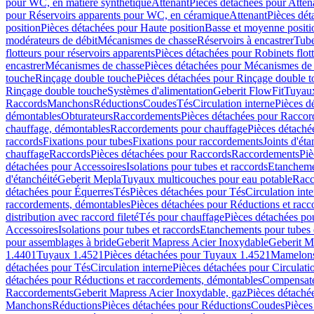
pour WC, en matière synthétique
Attenant
Pièces détachées pour Atten
pour Réservoirs apparents pour WC, en céramique
Attenant
Pièces dét
position
Pièces détachées pour Haute position
Basse et moyenne positi
modérateurs de débit
Mécanismes de chasse
Réservoirs à encastrer
Tube
flotteurs pour réservoirs apparents
Pièces détachées pour Robinets flott
encastrer
Mécanismes de chasse
Pièces détachées pour Mécanismes de
touche
Rinçage double touche
Pièces détachées pour Rinçage double 
Rinçage double touche
Systèmes d'alimentation
Geberit FlowFit
Tuyaux
Raccords
Manchons
Réductions
Coudes
Tés
Circulation interne
Pièces d
démontables
Obturateurs
Raccordements
Pièces détachées pour Racco
chauffage, démontables
Raccordements pour chauffage
Pièces détaché
raccords
Fixations pour tubes
Fixations pour raccordements
Joints d'éta
chauffage
Raccords
Pièces détachées pour Raccords
Raccordements
Piè
détachées pour Accessoires
Isolations pour tubes et raccords
Etanchemen
d'étanchéité
Geberit Mepla
Tuyaux multicouches pour eau potable
Racc
détachées pour Équerres
Tés
Pièces détachées pour Tés
Circulation int
raccordements, démontables
Pièces détachées pour Réductions et rac
distribution avec raccord fileté
Tés pour chauffage
Pièces détachées po
Accessoires
Isolations pour tubes et raccords
Etanchements pour tubes 
pour assemblages à bride
Geberit Mapress Acier Inoxydable
Geberit M
1.4401
Tuyaux 1.4521
Pièces détachées pour Tuyaux 1.4521
Mamelon
détachées pour Tés
Circulation interne
Pièces détachées pour Circulati
détachées pour Réductions et raccordements, démontables
Compensat
Raccordements
Geberit Mapress Acier Inoxydable, gaz
Pièces détaché
Manchons
Réductions
Pièces détachées pour Réductions
Coudes
Pièces