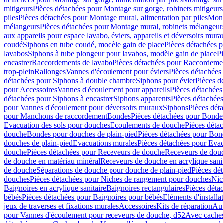
mitigeurs
Pièces détachées pour Montage sur gorge, robinets mitigeurs
piles
Pièces détachées pour Montage mural, alimentation par piles
Mont
mélangeurs
Pièces détachées pour Montage mural, robinets mélangeur
aux appareils pour espace lavabo, éviers, appareils et déversoirs mura
coudé
Siphons en tube coudé, modèle gain de place
Pièces détachées p
lavabos
Siphons à tube plongeur pour lavabos, modèle gain de place
P
encastrer
Raccordements de lavabo
Pièces détachées pour Raccordeme
trop-plein
Rallonges
Vannes d'écoulement pour éviers
Pièces détachées
détachées pour Siphons à double chambre
Siphons pour évier
Pièces d
pour Accessoires
Vannes d'écoulement pour appareils
Pièces détachées
détachées pour Siphons à encastrer
Siphons apparents
Pièces détachée
pour Vannes d'écoulement pour déversoirs muraux
Siphons
Pièces dét
pour Manchons de raccordement
Bondes
Pièces détachées pour Bonde
Evacuation des sols pour douches
Ecoulements de douche
Pièces déta
douche
Bondes pour douches de plain-pied
Pièces détachées pour Bon
douches de plain-pied
Evacuations murales
Pièces détachées pour Eva
douche
Pièces détachées pour Receveurs de douche
Receveurs de douch
de douche en matériau minéral
Receveurs de douche en acrylique sanit
de douche
Séparations de douche pour douche de plain-pied
Pièces dé
douches
Pièces détachées pour Niches de rangement pour douches
Nic
Baignoires en acrylique sanitaire
Baignoires rectangulaires
Pièces déta
bébés
Pièces détachées pour Baignoires pour bébés
Eléments d'installa
jeux de traverses et fixations murales
Accessoires
Kits de réparation
Aut
pour Vannes d'écoulement pour receveurs de douche, d52
Avec cache