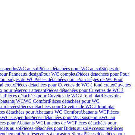
suspendus
WC au sol
Pièces détachées pour WC au sol
Sièges de
 pour Panneaux design
Pour WC complets
Pièces détachées pour Pour
Pour sièges de WC
Pièces détachées pour Pour sièges de WC
Pour
nd creux
Pièces détachées pour Cuvettes de WC à fond creux
Cuvettes
 pour réservoir attenant
Pièces détachées pour Cuvettes de WC à
lat
Pièces détachées pour Cuvettes de WC à fond plat
Réservoirs
Abattants WC
WC Comfort
Pièces détachées pour WC
surélevées
Pièces détachées pour Cuvettes de WC à fond plat
ces détachées pour Abattants WC Comfort
Abattants WC
Pièces
s
WC suspendus
Pièces détachées pour WC suspendus
WC au
hées pour Abattants WC
Lunettes de WC
Pièces détachées pour
idets au sol
Pièces détachées pour Bidets au sol
Accessoires
Pièces
clenchement
Pour réservoirs à encastrer Sigma
Pièces détachées pour