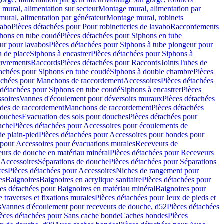
mural, alimentation sur secteur
Montage mural, alimentation par
ural, alimentation par générateur
Montage mural, robinets
vabo
Pièces détachées pour Pour robinetteries de lavabo
Raccordements
hons en tube coudé
Pièces détachées pour Siphons en tube
ur pour lavabos
Pièces détachées pour Siphons à tube plongeur pour
n de place
Siphons à encastrer
Pièces détachées pour Siphons à
uvrements
Raccords
Pièces détachées pour Raccords
Joints
Tubes de
tachées pour Siphons en tube coudé
Siphons à double chambre
Pièces
achées pour Manchons de raccordement
Accessoires
Pièces détachées
 détachées pour Siphons en tube coudé
Siphons à encastrer
Pièces
soires
Vannes d'écoulement pour déversoirs muraux
Pièces détachées
udes de raccordement
Manchons de raccordement
Pièces détachées
ouches
Evacuation des sols pour douches
Pièces détachées pour
uche
Pièces détachées pour Accessoires pour écoulements de
e plain-pied
Pièces détachées pour Accessoires pour bondes pour
 pour Accessoires pour évacuations murales
Receveurs de
urs de douche en matériau minéral
Pièces détachées pour Receveurs
n
Accessoires
Séparations de douche
Pièces détachées pour Séparations
res
Pièces détachées pour Accessoires
Niches de rangement pour
es
Baignoires
Baignoires en acrylique sanitaire
Pièces détachées pour
es détachées pour Baignoires en matériau minéral
Baignoires pour
e traverses et fixations murales
Pièces détachées pour Jeux de pieds et
s
Vannes d'écoulement pour receveurs de douche, d52
Pièces détachées
èces détachées pour Sans cache bonde
Caches bondes
Pièces