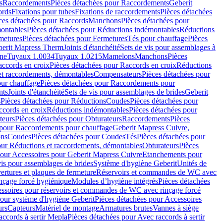
s
Raccordements
Pièces détachées pour Raccordements
Geberit
ords
Fixations pour tubes
Fixations de raccordements
Pièces détachées
ces détachées pour Raccords
Manchons
Pièces détachées pour
ontables
Pièces détachées pour Réductions indémontables
Réductions
metures
Pièces détachées pour Fermetures
Tés pour chauffage
Pièces
berit Mapress Therm
Joints d'étanchéité
Sets de vis pour assemblages à
one
Tuyaux 1.0034
Tuyaux 1.0215
Mamelons
Manchons
Pièces
ccords en croix
Pièces détachées pour Raccords en croix
Réductions
et raccordements, démontables
Compensateurs
Pièces détachées pour
ur chauffage
Pièces détachées pour Raccordements pour
nts
Joints d'étanchéité
Sets de vis pour assemblages de brides
Geberit
s
Pièces détachées pour Réductions
Coudes
Pièces détachées pour
ccords en croix
Réductions indémontables
Pièces détachées pour
teurs
Pièces détachées pour Obturateurs
Raccordements
Pièces
 pour Raccordements pour chauffage
Geberit Mapress Cuivre,
ons
Coudes
Pièces détachées pour Coudes
Tés
Pièces détachées pour
our Réductions et raccordements, démontables
Obturateurs
Pièces
pour Accessoires pour Geberit Mapress Cuivre
Etanchements pour
vis pour assemblages de brides
Système d'hygiène Geberit
Unités de
rtures et plaques de fermeture
Réservoirs et commandes de WC avec
inçage forcé hygiénique
Modules d’hygiène intégrés
Pièces détachées
essoires pour réservoirs et commandes de WC avec rinçage forcé
our système d'hygiène Geberit
Pièces détachées pour Accessoires
urs
Capteurs
Matériel de montage
Armatures brutes
Vannes à siège
accords à sertir Mepla
Pièces détachées pour Avec raccords à sertir