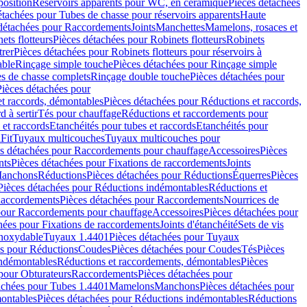
position
Réservoirs apparents pour WC, en céramique
Pièces détachées
étachées pour Tubes de chasse pour réservoirs apparents
Haute
détachées pour Raccordements
Joints
Manchettes
Mamelons, rosaces et
ets flotteurs
Pièces détachées pour Robinets flotteurs
Robinets
trer
Pièces détachées pour Robinets flotteurs pour réservoirs à
able
Rinçage simple touche
Pièces détachées pour Rinçage simple
s de chasse complets
Rinçage double touche
Pièces détachées pour
Pièces détachées pour
t raccords, démontables
Pièces détachées pour Réductions et raccords,
d à sertir
Tés pour chauffage
Réductions et raccordements pour
 et raccords
Etanchéités pour tubes et raccords
Etanchéités pour
Fit
Tuyaux multicouches
Tuyaux multicouches pour
s détachées pour Raccordements pour chauffage
Accessoires
Pièces
nts
Pièces détachées pour Fixations de raccordements
Joints
Manchons
Réductions
Pièces détachées pour Réductions
Équerres
Pièces
Pièces détachées pour Réductions indémontables
Réductions et
accordements
Pièces détachées pour Raccordements
Nourrices de
pour Raccordements pour chauffage
Accessoires
Pièces détachées pour
hées pour Fixations de raccordements
Joints d'étanchéité
Sets de vis
Inoxydable
Tuyaux 1.4401
Pièces détachées pour Tuyaux
es pour Réductions
Coudes
Pièces détachées pour Coudes
Tés
Pièces
indémontables
Réductions et raccordements, démontables
Pièces
pour Obturateurs
Raccordements
Pièces détachées pour
achées pour Tubes 1.4401
Mamelons
Manchons
Pièces détachées pour
ontables
Pièces détachées pour Réductions indémontables
Réductions