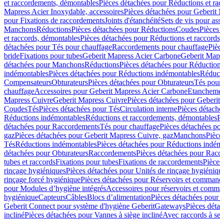
et raccordements, démontables
Pièces détachées pour Réductions et r
Mapress Acier Inoxydable, accessoires
Pièces détachées pour Geberit 
pour Fixations de raccordements
Joints d'étanchéité
Sets de vis pour a
Manchons
Réductions
Pièces détachées pour Réductions
Coudes
Pièces
et raccords, démontables
Pièces détachées pour Réductions et raccord
détachées pour Tés pour chauffage
Raccordements pour chauffage
Piè
bride
Fixations pour tubes
Geberit Mapress Acier Carbone
Geberit Map
détachées pour Manchons
Réductions
Pièces détachées pour Réductio
indémontables
Pièces détachées pour Réductions indémontables
Réduct
Compensateurs
Obturateurs
Pièces détachées pour Obturateurs
Tés pou
chauffage
Accessoires pour Geberit Mapress Acier Carbone
Etanchemen
Mapress Cuivre
Geberit Mapress Cuivre
Pièces détachées pour Geberi
Coudes
Tés
Pièces détachées pour Tés
Circulation interne
Pièces détach
Réductions indémontables
Réductions et raccordements, démontables
détachées pour Raccordements
Tés pour chauffage
Pièces détachées p
gaz
Pièces détachées pour Geberit Mapress Cuivre, gaz
Manchons
Pièc
Tés
Réductions indémontables
Pièces détachées pour Réductions indé
détachées pour Obturateurs
Raccordements
Pièces détachées pour Rac
tubes et raccords
Fixations pour tubes
Fixations de raccordements
Pièce
rinçage hygiéniques
Pièces détachées pour Unités de rinçage hygiéniq
rinçage forcé hygiénique
Pièces détachées pour Réservoirs et comman
pour Modules d’hygiène intégrés
Accessoires pour réservoirs et com
hygiénique
Capteurs
Câbles
Blocs d’alimentation
Pièces détachées pour
Geberit Connect pour système d'hygiène Geberit
Gateways
Pièces dét
incliné
Pièces détachées pour Vannes à siège incliné
Avec raccords à se