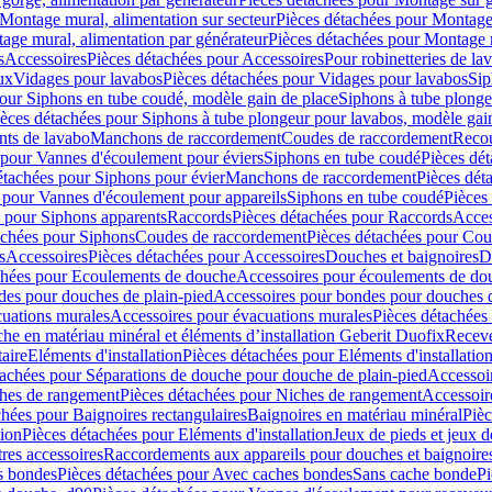
Montage mural, alimentation sur secteur
Pièces détachées pour Montage 
age mural, alimentation par générateur
Pièces détachées pour Montage m
s
Accessoires
Pièces détachées pour Accessoires
Pour robinetteries de la
ux
Vidages pour lavabos
Pièces détachées pour Vidages pour lavabos
Sip
our Siphons en tube coudé, modèle gain de place
Siphons à tube plonge
ièces détachées pour Siphons à tube plongeur pour lavabos, modèle gai
nts de lavabo
Manchons de raccordement
Coudes de raccordement
Reco
 pour Vannes d'écoulement pour éviers
Siphons en tube coudé
Pièces dé
étachées pour Siphons pour évier
Manchons de raccordement
Pièces dét
 pour Vannes d'écoulement pour appareils
Siphons en tube coudé
Pièces
s pour Siphons apparents
Raccords
Pièces détachées pour Raccords
Acces
achées pour Siphons
Coudes de raccordement
Pièces détachées pour Co
s
Accessoires
Pièces détachées pour Accessoires
Douches et baignoires
D
chées pour Ecoulements de douche
Accessoires pour écoulements de do
des pour douches de plain-pied
Accessoires pour bondes pour douches d
cuations murales
Accessoires pour évacuations murales
Pièces détachées
e en matériau minéral et éléments d’installation Geberit Duofix
Receve
aire
Eléments d'installation
Pièces détachées pour Eléments d'installatio
tachées pour Séparations de douche pour douche de plain-pied
Accessoi
hes de rangement
Pièces détachées pour Niches de rangement
Accessoir
chées pour Baignoires rectangulaires
Baignoires en matériau minéral
Pièc
tion
Pièces détachées pour Eléments d'installation
Jeux de pieds et jeux d
res accessoires
Raccordements aux appareils pour douches et baignoire
s bondes
Pièces détachées pour Avec caches bondes
Sans cache bonde
Pi