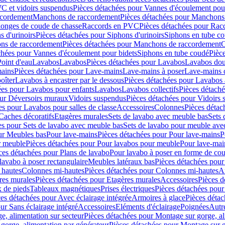
C et vidoirs suspendus
Pièces détachées pour Vannes d'écoulement pou
ccordement
Manchons de raccordement
Pièces détachées pour Manchons
longes de coude de chasse
Raccords en PVC
Pièces détachées pour Ra
s d'urinoirs
Pièces détachées pour Siphons d'urinoirs
Siphons en tube c
ns de raccordement
Pièces détachées pour Manchons de raccordement
C
chées pour Vannes d'écoulement pour bidets
Siphons en tube coudé
Pièc
Point d'eau
Lavabos
Lavabos
Pièces détachées pour Lavabos
Lavabos dou
ains
Pièces détachées pour Lave-mains
Lave-mains à poser
Lave-mains 
oîter
Lavabos à encastrer par le dessous
Pièces détachées pour Lavabos à
ées pour Lavabos pour enfants
Lavabos
Lavabos collectifs
Pièces détaché
our Déversoirs muraux
Vidoirs suspendus
Pièces détachées pour Vidoirs
es pour Lavabos pour salles de classe
Accessoires
Colonnes
Pièces détac
Caches décoratifs
Etagères murales
Sets de lavabo avec meuble bas
Sets 
es pour Sets de lavabo avec meuble bas
Sets de lavabo pour meuble ave
ur Meubles bas
Pour lave-mains
Pièces détachées pour Pour lave-mains
P
r meuble
Pièces détachées pour Pour lavabos pour meuble
Pour lave-mai
ces détachées pour Plans de lavabo
Pour lavabo à poser en forme de cou
lavabo à poser rectangulaire
Meubles latéraux bas
Pièces détachées pour
 hautes
Colonnes mi-hautes
Pièces détachées pour Colonnes mi-hautes
A
res murales
Pièces détachées pour Etagères murales
Accessoires
Pièces d
x de pieds
Tableaux magnétiques
Prises électriques
Pièces détachées pour 
es détachées pour Avec éclairage intégrée
Armoires à glace
Pièces détac
ur Sans éclairage intégré
Accessoires
Eléments d'éclairage
Poignées
Autr
e, alimentation sur secteur
Pièces détachées pour Montage sur gorge, al
gorge, alimentation par générateur
Pièces détachées pour Montage sur g