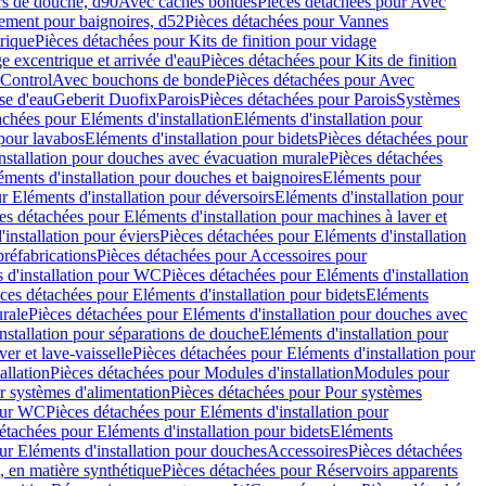
rs de douche, d90
Avec caches bondes
Pièces détachées pour Avec
ement pour baignoires, d52
Pièces détachées pour Vannes
trique
Pièces détachées pour Kits de finition pour vidage
ge excentrique et arrivée d'eau
Pièces détachées pour Kits de finition
hControl
Avec bouchons de bonde
Pièces détachées pour Avec
se d'eau
Geberit Duofix
Parois
Pièces détachées pour Parois
Systèmes
achées pour Eléments d'installation
Eléments d'installation pour
 pour lavabos
Eléments d'installation pour bidets
Pièces détachées pour
nstallation pour douches avec évacuation murale
Pièces détachées
ments d'installation pour douches et baignoires
Eléments pour
r Eléments d'installation pour déversoirs
Eléments d'installation pour
es détachées pour Eléments d'installation pour machines à laver et
installation pour éviers
Pièces détachées pour Eléments d'installation
réfabrications
Pièces détachées pour Accessoires pour
 d'installation pour WC
Pièces détachées pour Eléments d'installation
ces détachées pour Eléments d'installation pour bidets
Eléments
urale
Pièces détachées pour Eléments d'installation pour douches avec
nstallation pour séparations de douche
Eléments d'installation pour
er et lave-vaisselle
Pièces détachées pour Eléments d'installation pour
allation
Pièces détachées pour Modules d'installation
Modules pour
r systèmes d'alimentation
Pièces détachées pour Pour systèmes
pour WC
Pièces détachées pour Eléments d'installation pour
étachées pour Eléments d'installation pour bidets
Eléments
ur Eléments d'installation pour douches
Accessoires
Pièces détachées
 en matière synthétique
Pièces détachées pour Réservoirs apparents