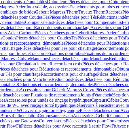
accordements, démontables
Obturateurs
Pièces détachées pour Obturateur
Mapress Acier Inoxydable, accessoires
Etanchements pour tubes et racc
ssemblages de brides
Geberit Mapress Therm
Tuyaux Therm
Raccords
Piè
 détachées pour Coudes
Tés
Pièces détachées pour Tés
Réductions indém
s, démontables
Compensateurs
Pièces détachées pour Compensateurs
Fer
ces détachées pour Raccordements pour chauffage
Accessoires pour Ge
ress Acier Carbone
Pièces détachées pour Geberit Mapress Acier Carb
ns
Coudes
Pièces détachées pour Coudes
Tés
Pièces détachées pour Tés
Ra
ions et raccordements, démontables
Pièces détachées pour Réductions 
r chauffage
Pièces détachées pour Tés pour chauffage
Raccordements po
ts pour tubes et raccords
Fixations pour tubes
Fixations de raccordeme
t Mapress Cuivre
Manchons
Pièces détachées pour Manchons
Réduction
ées pour Circulation interne
Raccords en croix
Pièces détachées pour Ra
Pièces détachées pour Réductions et raccordements, démontables
Obtura
our Tés pour chauffage
Raccordements pour chauffage
Pièces détachées
es détachées pour Manchons
Réductions
Pièces détachées pour Réducti
montables
Réductions et raccordements, démontables
Pièces détachées p
cordements
Accessoires pour Geberit Mapress Cuivre
Pièces détachées 
s détachées pour Fixations de raccordements
Joints d'étanchéité
Sets de 
ues
Accessoires pour unités de rinçage hygiéniques
Capteurs
Câbles
Couve
des de WC avec rinçage forcé hygiénique
Réservoirs à encastrer avec r
mandes de WC avec rinçage forcé hygiénique
Pièces détachées pour Acc
 Blocs d’alimentation
Composants réseau
Accessoires Geberit Connect p
achées pour Gateways
Convertisseurs
Pièces détachées pour Convertisse
rtir FlowFit
Pièces détachées pour Avec raccords à sertir FlowFit
Avec r