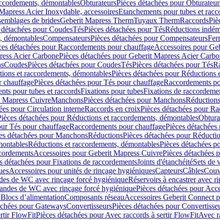
accordements, démontables
Obturateurs
Pièces détachées pour Obturateur
Mapress Acier Inoxydable, accessoires
Etanchements pour tubes et racc
ssemblages de brides
Geberit Mapress Therm
Tuyaux Therm
Raccords
Piè
 détachées pour Coudes
Tés
Pièces détachées pour Tés
Réductions indém
s, démontables
Compensateurs
Pièces détachées pour Compensateurs
Fer
ces détachées pour Raccordements pour chauffage
Accessoires pour Ge
ress Acier Carbone
Pièces détachées pour Geberit Mapress Acier Carb
ns
Coudes
Pièces détachées pour Coudes
Tés
Pièces détachées pour Tés
Ra
ions et raccordements, démontables
Pièces détachées pour Réductions 
r chauffage
Pièces détachées pour Tés pour chauffage
Raccordements po
ts pour tubes et raccords
Fixations pour tubes
Fixations de raccordeme
t Mapress Cuivre
Manchons
Pièces détachées pour Manchons
Réduction
ées pour Circulation interne
Raccords en croix
Pièces détachées pour Ra
Pièces détachées pour Réductions et raccordements, démontables
Obtura
our Tés pour chauffage
Raccordements pour chauffage
Pièces détachées
es détachées pour Manchons
Réductions
Pièces détachées pour Réducti
montables
Réductions et raccordements, démontables
Pièces détachées p
cordements
Accessoires pour Geberit Mapress Cuivre
Pièces détachées 
s détachées pour Fixations de raccordements
Joints d'étanchéité
Sets de 
ues
Accessoires pour unités de rinçage hygiéniques
Capteurs
Câbles
Couve
des de WC avec rinçage forcé hygiénique
Réservoirs à encastrer avec r
mandes de WC avec rinçage forcé hygiénique
Pièces détachées pour Acc
 Blocs d’alimentation
Composants réseau
Accessoires Geberit Connect p
achées pour Gateways
Convertisseurs
Pièces détachées pour Convertisse
rtir FlowFit
Pièces détachées pour Avec raccords à sertir FlowFit
Avec r