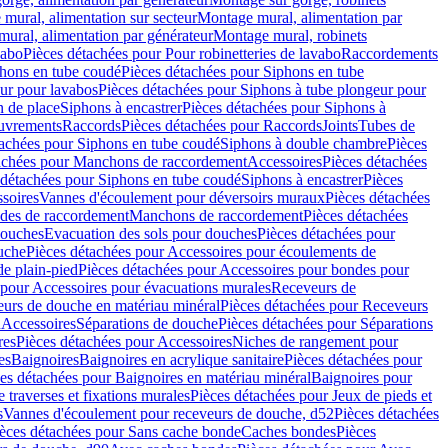
mural, alimentation sur secteur
Montage mural, alimentation par
ural, alimentation par générateur
Montage mural, robinets
vabo
Pièces détachées pour Pour robinetteries de lavabo
Raccordements
hons en tube coudé
Pièces détachées pour Siphons en tube
ur pour lavabos
Pièces détachées pour Siphons à tube plongeur pour
n de place
Siphons à encastrer
Pièces détachées pour Siphons à
uvrements
Raccords
Pièces détachées pour Raccords
Joints
Tubes de
tachées pour Siphons en tube coudé
Siphons à double chambre
Pièces
achées pour Manchons de raccordement
Accessoires
Pièces détachées
 détachées pour Siphons en tube coudé
Siphons à encastrer
Pièces
soires
Vannes d'écoulement pour déversoirs muraux
Pièces détachées
udes de raccordement
Manchons de raccordement
Pièces détachées
ouches
Evacuation des sols pour douches
Pièces détachées pour
uche
Pièces détachées pour Accessoires pour écoulements de
e plain-pied
Pièces détachées pour Accessoires pour bondes pour
 pour Accessoires pour évacuations murales
Receveurs de
urs de douche en matériau minéral
Pièces détachées pour Receveurs
n
Accessoires
Séparations de douche
Pièces détachées pour Séparations
res
Pièces détachées pour Accessoires
Niches de rangement pour
es
Baignoires
Baignoires en acrylique sanitaire
Pièces détachées pour
es détachées pour Baignoires en matériau minéral
Baignoires pour
e traverses et fixations murales
Pièces détachées pour Jeux de pieds et
s
Vannes d'écoulement pour receveurs de douche, d52
Pièces détachées
èces détachées pour Sans cache bonde
Caches bondes
Pièces