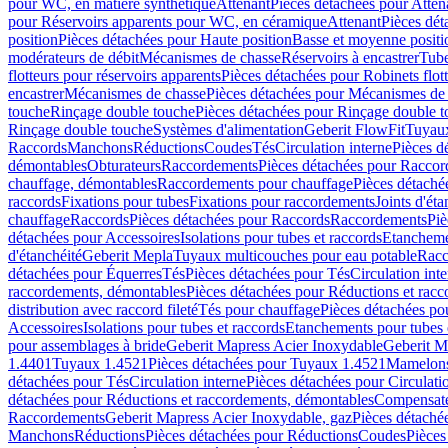
pour WC, en matière synthétique
Attenant
Pièces détachées pour Atten
pour Réservoirs apparents pour WC, en céramique
Attenant
Pièces dét
position
Pièces détachées pour Haute position
Basse et moyenne positi
modérateurs de débit
Mécanismes de chasse
Réservoirs à encastrer
Tube
flotteurs pour réservoirs apparents
Pièces détachées pour Robinets flott
encastrer
Mécanismes de chasse
Pièces détachées pour Mécanismes de
touche
Rinçage double touche
Pièces détachées pour Rinçage double 
Rinçage double touche
Systèmes d'alimentation
Geberit FlowFit
Tuyaux
Raccords
Manchons
Réductions
Coudes
Tés
Circulation interne
Pièces d
démontables
Obturateurs
Raccordements
Pièces détachées pour Racco
chauffage, démontables
Raccordements pour chauffage
Pièces détaché
raccords
Fixations pour tubes
Fixations pour raccordements
Joints d'éta
chauffage
Raccords
Pièces détachées pour Raccords
Raccordements
Piè
détachées pour Accessoires
Isolations pour tubes et raccords
Etanchemen
d'étanchéité
Geberit Mepla
Tuyaux multicouches pour eau potable
Racc
détachées pour Équerres
Tés
Pièces détachées pour Tés
Circulation int
raccordements, démontables
Pièces détachées pour Réductions et rac
distribution avec raccord fileté
Tés pour chauffage
Pièces détachées po
Accessoires
Isolations pour tubes et raccords
Etanchements pour tubes 
pour assemblages à bride
Geberit Mapress Acier Inoxydable
Geberit M
1.4401
Tuyaux 1.4521
Pièces détachées pour Tuyaux 1.4521
Mamelon
détachées pour Tés
Circulation interne
Pièces détachées pour Circulati
détachées pour Réductions et raccordements, démontables
Compensat
Raccordements
Geberit Mapress Acier Inoxydable, gaz
Pièces détaché
Manchons
Réductions
Pièces détachées pour Réductions
Coudes
Pièces