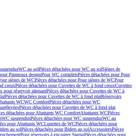
suspendus
WC au sol
Pièces détachées pour WC au sol
Sièges de
 pour Panneaux design
Pour WC complets
Pièces détachées pour Pour
Pour sièges de WC
Pièces détachées pour Pour sièges de WC
Pour
nd creux
Pièces détachées pour Cuvettes de WC à fond creux
Cuvettes
 pour réservoir attenant
Pièces détachées pour Cuvettes de WC à
lat
Pièces détachées pour Cuvettes de WC à fond plat
Réservoirs
Abattants WC
WC Comfort
Pièces détachées pour WC
surélevées
Pièces détachées pour Cuvettes de WC à fond plat
ces détachées pour Abattants WC Comfort
Abattants WC
Pièces
s
WC suspendus
Pièces détachées pour WC suspendus
WC au
hées pour Abattants WC
Lunettes de WC
Pièces détachées pour
idets au sol
Pièces détachées pour Bidets au sol
Accessoires
Pièces
clenchement
Pour réservoirs à encastrer Sigma
Pièces détachées pour