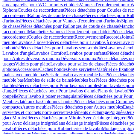
aux appareils pour WC, urinoirs et bidets
Vannes d'écoulement pour W
Siphons
Coudes de raccordement
Pièces détachées pour Coudes de ra
raccordement
Rallonges de coude de chasse
Pièces détachées pour Ral
d'urinoirs
Pièces détachées pour Vannes d'écoulement d'urinoirs
Siphon
de chasse
Pièces détachées pour Rallonges de coude de chasse
Mancho
raccordement
Manchettes
Vannes d'écoulement pour bidets
Pièces déta
raccordement
Coudes de raccordement
Recouvrements
Raccords
Joints
meuble
Lavabos à poser
Pièces détachées pour Lavabos à poser
Lave-m
emboîtés
Pièces détachées pour Lavabos semi-emboîtés
Lavabos à emb
Lavabos d'angle
Lavabos Comfort
Lavabos pour enfants
Pièces détach
pour Autres déversoirs muraux
Déversoirs muraux
Pièces détachées p
usages
Vidoirs pour plâtre
Lavabos pour salles de classe
Pièces détaché
siphons
Accessoires
Caches bondes
Porte-serviettes
Matériel de fixation
mains avec meuble bas
Sets de lavabo avec meuble bas
Pièces détaché
meuble bas
Meubles de salle de bains
Meubles bas
Pièces détachées po
doubles
Pièces détachées pour Pour lavabos doubles
Pour lavabos pou
d'angle
Pièces détachées pour Pour lavabos d'angle
Plans de lavabo
Piè
coupelle
Pour lavabo à poser rectangulaire
Pièces détachées pour Pour 
Meubles latéraux bas
Colonnes hautes
Pièces détachées pour Colonnes
compactes
Autres meubles
Pièces détachées pour Autres meubles
Etagè
serviettes et crochets porte-serviettes
Eléments d'éclairage
Poignées
Jeu
glace
Miroirs
Pièces détachées pour Miroirs
Avec éclairage intégrée
Pièc
pour Avec éclairage intégrée
Sans éclairage intégré
Pièces détachées po
lavabo
Pièces détachées pour Robinetteries de lavabo
Montage sur gorg
détachées pour Montage sur gorge, alimentation par piles
Montage sur 