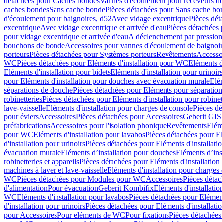
détachées pour Caches bondes
Vannes d'écoulement pour receveurs d
caches bondes
Sans cache bonde
Pièces détachées pour Sans cache bo
d'écoulement pour baignoires, d52
Avec vidage excentrique
Pièces dét
excentrique
Avec vidage excentrique et arrivée d'eau
Pièces détachées 
pour vidage excentrique et arrivée d'eau
A déclenchement par pressio
bouchons de bonde
Accessoires pour vannes d'écoulement de baignoi
porteurs
Pièces détachées pour Systèmes porteurs
Revêtements
Accesso
WC
Pièces détachées pour Eléments d'installation pour WC
Eléments d
Eléments d'installation pour bidets
Eléments d'installation pour urinoir
pour Eléments d'installation pour douches avec évacuation murale
Elé
séparations de douche
Pièces détachées pour Eléments pour séparatio
robinetteries
Pièces détachées pour Eléments d'installation pour robinet
lave-vaisselle
Eléments d'installation pour charges de console
Pièces dé
pour éviers
Accessoires
Pièces détachées pour Accessoires
Geberit GIS
préfabrications
Accessoires pour l'isolation phonique
Revêtements
Eléme
pour WC
Eléments d'installation pour lavabos
Pièces détachées pour El
d'installation pour urinoirs
Pièces détachées pour Eléments d'installatio
évacuation murale
Eléments d’installation pour douches
Eléments d’ins
robinetteries et appareils
Pièces détachées pour Eléments d'installation 
machines à laver et lave-vaisselle
Eléments d'installation pour charges
WC
Pièces détachées pour Modules pour WC
Accessoires
Pièces détac
d'alimentation
Pour évacuation
Geberit Kombifix
Eléments d'installatio
WC
Eléments d'installation pour lavabos
Pièces détachées pour Elément
d'installation pour urinoirs
Pièces détachées pour Eléments d'installatio
pour Accessoires
Pour eléments de WC
Pour fixations
Pièces détachées