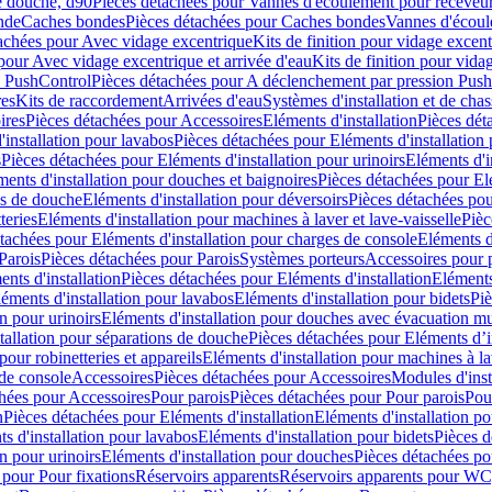
e douche, d90
Pièces détachées pour Vannes d'écoulement pour receveu
nde
Caches bondes
Pièces détachées pour Caches bondes
Vannes d'écoul
achées pour Avec vidage excentrique
Kits de finition pour vidage excen
pour Avec vidage excentrique et arrivée d'eau
Kits de finition pour vida
n PushControl
Pièces détachées pour A déclenchement par pression Pus
res
Kits de raccordement
Arrivées d'eau
Systèmes d'installation et de chas
ires
Pièces détachées pour Accessoires
Eléments d'installation
Pièces dét
'installation pour lavabos
Pièces détachées pour Eléments d'installation
s
Pièces détachées pour Eléments d'installation pour urinoirs
Eléments d'i
ments d'installation pour douches et baignoires
Pièces détachées pour Elé
ns de douche
Eléments d'installation pour déversoirs
Pièces détachées pou
teries
Eléments d'installation pour machines à laver et lave-vaisselle
Pièc
tachées pour Eléments d'installation pour charges de console
Eléments d'
Parois
Pièces détachées pour Parois
Systèmes porteurs
Accessoires pour p
nts d'installation
Pièces détachées pour Eléments d'installation
Eléments
éments d'installation pour lavabos
Eléments d'installation pour bidets
Piè
n pour urinoirs
Eléments d'installation pour douches avec évacuation m
tallation pour séparations de douche
Pièces détachées pour Eléments d’i
pour robinetteries et appareils
Eléments d'installation pour machines à lav
 de console
Accessoires
Pièces détachées pour Accessoires
Modules d'inst
hées pour Accessoires
Pour parois
Pièces détachées pour Pour parois
Pou
n
Pièces détachées pour Eléments d'installation
Eléments d'installation 
s d'installation pour lavabos
Eléments d'installation pour bidets
Pièces d
n pour urinoirs
Eléments d'installation pour douches
Pièces détachées po
 pour Pour fixations
Réservoirs apparents
Réservoirs apparents pour WC,