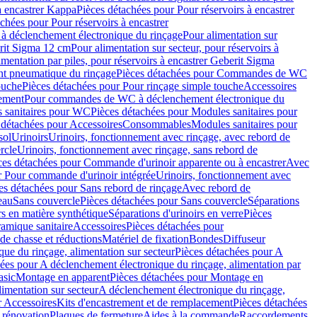
à encastrer Kappa
Pièces détachées pour Pour réservoirs à encastrer
chées pour Pour réservoirs à encastrer
 déclenchement électronique du rinçage
Pour alimentation sur
erit Sigma 12 cm
Pour alimentation sur secteur, pour réservoirs à
imentation par piles, pour réservoirs à encastrer Geberit Sigma
 pneumatique du rinçage
Pièces détachées pour Commandes de WC
ouche
Pièces détachées pour Pour rinçage simple touche
Accessoires
rement
Pour commandes de WC à déclenchement électronique du
 sanitaires pour WC
Pièces détachées pour Modules sanitaires pour
 détachées pour Accessoires
Consommables
Modules sanitaires pour
sol
Urinoirs
Urinoirs, fonctionnement avec rinçage, avec rebord de
rcle
Urinoirs, fonctionnement avec rinçage, sans rebord de
ces détachées pour Commande d'urinoir apparente ou à encastrer
Avec
r Pour commande d'urinoir intégrée
Urinoirs, fonctionnement avec
es détachées pour Sans rebord de rinçage
Avec rebord de
eau
Sans couvercle
Pièces détachées pour Sans couvercle
Séparations
rs en matière synthétique
Séparations d'urinoirs en verre
Pièces
ramique sanitaire
Accessoires
Pièces détachées pour
de chasse et réductions
Matériel de fixation
Bondes
Diffuseur
ue du rinçage, alimentation sur secteur
Pièces détachées pour A
ées pour A déclenchement électronique du rinçage, alimentation par
asic
Montage en apparent
Pièces détachées pour Montage en
imentation sur secteur
A déclenchement électronique du rinçage,
r Accessoires
Kits d'encastrement et de remplacement
Pièces détachées
 rénovation
Plaques de fermeture
Aides à la commande
Raccordements