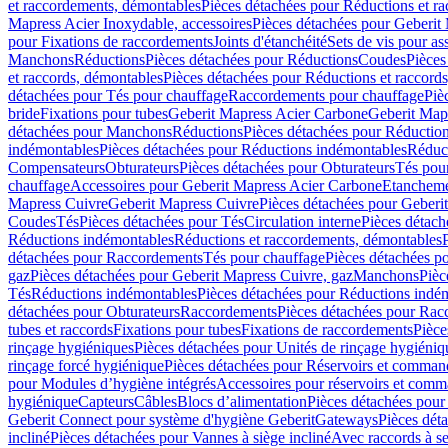
et raccordements, démontables
Pièces détachées pour Réductions et r
Mapress Acier Inoxydable, accessoires
Pièces détachées pour Geberit 
pour Fixations de raccordements
Joints d'étanchéité
Sets de vis pour a
Manchons
Réductions
Pièces détachées pour Réductions
Coudes
Pièces
et raccords, démontables
Pièces détachées pour Réductions et raccord
détachées pour Tés pour chauffage
Raccordements pour chauffage
Piè
bride
Fixations pour tubes
Geberit Mapress Acier Carbone
Geberit Map
détachées pour Manchons
Réductions
Pièces détachées pour Réductio
indémontables
Pièces détachées pour Réductions indémontables
Réduct
Compensateurs
Obturateurs
Pièces détachées pour Obturateurs
Tés pou
chauffage
Accessoires pour Geberit Mapress Acier Carbone
Etanchemen
Mapress Cuivre
Geberit Mapress Cuivre
Pièces détachées pour Geberi
Coudes
Tés
Pièces détachées pour Tés
Circulation interne
Pièces détach
Réductions indémontables
Réductions et raccordements, démontables
détachées pour Raccordements
Tés pour chauffage
Pièces détachées p
gaz
Pièces détachées pour Geberit Mapress Cuivre, gaz
Manchons
Pièc
Tés
Réductions indémontables
Pièces détachées pour Réductions indé
détachées pour Obturateurs
Raccordements
Pièces détachées pour Rac
tubes et raccords
Fixations pour tubes
Fixations de raccordements
Pièce
rinçage hygiéniques
Pièces détachées pour Unités de rinçage hygiéniq
rinçage forcé hygiénique
Pièces détachées pour Réservoirs et comman
pour Modules d’hygiène intégrés
Accessoires pour réservoirs et com
hygiénique
Capteurs
Câbles
Blocs d’alimentation
Pièces détachées pour
Geberit Connect pour système d'hygiène Geberit
Gateways
Pièces dét
incliné
Pièces détachées pour Vannes à siège incliné
Avec raccords à se