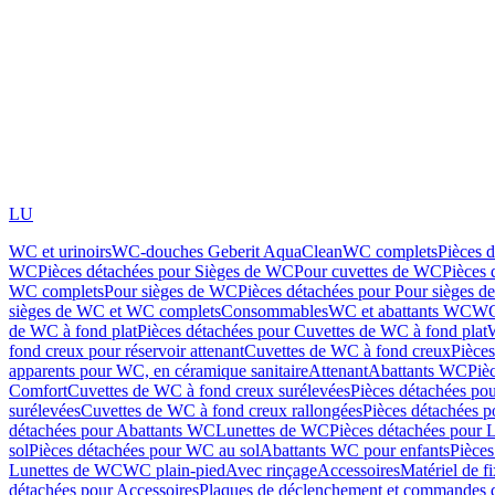
LU
WC et urinoirs
WC-douches Geberit AquaClean
WC complets
Pièces 
WC
Pièces détachées pour Sièges de WC
Pour cuvettes de WC
Pièces 
WC complets
Pour sièges de WC
Pièces détachées pour Pour sièges 
sièges de WC et WC complets
Consommables
WC et abattants WC
WC
de WC à fond plat
Pièces détachées pour Cuvettes de WC à fond plat
fond creux pour réservoir attenant
Cuvettes de WC à fond creux
Pièce
apparents pour WC, en céramique sanitaire
Attenant
Abattants WC
Piè
Comfort
Cuvettes de WC à fond creux surélevées
Pièces détachées po
surélevées
Cuvettes de WC à fond creux rallongées
Pièces détachées p
détachées pour Abattants WC
Lunettes de WC
Pièces détachées pour 
sol
Pièces détachées pour WC au sol
Abattants WC pour enfants
Pièces
Lunettes de WC
WC plain-pied
Avec rinçage
Accessoires
Matériel de f
détachées pour Accessoires
Plaques de déclenchement et commandes