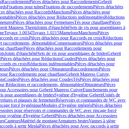
s
Raccordements
Pièces détachées pour Raccordements
Geberit
ords
Fixations pour tubes
Fixations de raccordements
Pièces détachées
ces détachées pour Raccords
Manchons
Pièces détachées pour
ontables
Pièces détachées pour Réductions indémontables
Réductions
metures
Pièces détachées pour Fermetures
Tés pour chauffage
Pièces
berit Mapress Therm
Joints d'étanchéité
Sets de vis pour assemblages à
one
Tuyaux 1.0034
Tuyaux 1.0215
Mamelons
Manchons
Pièces
ccords en croix
Pièces détachées pour Raccords en croix
Réductions
et raccordements, démontables
Compensateurs
Pièces détachées pour
ur chauffage
Pièces détachées pour Raccordements pour
nts
Joints d'étanchéité
Sets de vis pour assemblages de brides
Geberit
s
Pièces détachées pour Réductions
Coudes
Pièces détachées pour
ccords en croix
Réductions indémontables
Pièces détachées pour
teurs
Pièces détachées pour Obturateurs
Raccordements
Pièces
 pour Raccordements pour chauffage
Geberit Mapress Cuivre,
ons
Coudes
Pièces détachées pour Coudes
Tés
Pièces détachées pour
our Réductions et raccordements, démontables
Obturateurs
Pièces
pour Accessoires pour Geberit Mapress Cuivre
Etanchements pour
vis pour assemblages de brides
Système d'hygiène Geberit
Unités de
rtures et plaques de fermeture
Réservoirs et commandes de WC avec
inçage forcé hygiénique
Modules d’hygiène intégrés
Pièces détachées
essoires pour réservoirs et commandes de WC avec rinçage forcé
our système d'hygiène Geberit
Pièces détachées pour Accessoires
urs
Capteurs
Matériel de montage
Armatures brutes
Vannes à siège
accords à sertir Mepla
Pièces détachées pour Avec raccords à sertir