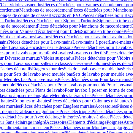
C et vidoirs suspendus
Pièces détachées pour Vannes d'écoulement pou
ccordement
Manchons de raccordement
Pièces détachées pour Manchons
longes de coude de chasse
Raccords en PVC
Pièces détachées pour Ra
s d'urinoirs
Pièces détachées pour Siphons d'urinoirs
Siphons en tube c
ns de raccordement
Pièces détachées pour Manchons de raccordement
C
chées pour Vannes d'écoulement pour bidets
Siphons en tube coudé
Pièc
Point d'eau
Lavabos
Lavabos
Pièces détachées pour Lavabos
Lavabos dou
ains
Pièces détachées pour Lave-mains
Lave-mains à poser
Lave-mains 
oîter
Lavabos à encastrer par le dessous
Pièces détachées pour Lavabos à
ées pour Lavabos pour enfants
Lavabos
Lavabos collectifs
Pièces détaché
our Déversoirs muraux
Vidoirs suspendus
Pièces détachées pour Vidoirs
es pour Lavabos pour salles de classe
Accessoires
Colonnes
Pièces détac
Caches décoratifs
Etagères murales
Sets de lavabo avec meuble bas
Sets 
es pour Sets de lavabo avec meuble bas
Sets de lavabo pour meuble ave
ur Meubles bas
Pour lave-mains
Pièces détachées pour Pour lave-mains
P
r meuble
Pièces détachées pour Pour lavabos pour meuble
Pour lave-mai
ces détachées pour Plans de lavabo
Pour lavabo à poser en forme de cou
lavabo à poser rectangulaire
Meubles latéraux bas
Pièces détachées pour
 hautes
Colonnes mi-hautes
Pièces détachées pour Colonnes mi-hautes
A
res murales
Pièces détachées pour Etagères murales
Accessoires
Pièces d
x de pieds
Tableaux magnétiques
Prises électriques
Pièces détachées pour 
es détachées pour Avec éclairage intégrée
Armoires à glace
Pièces détac
ur Sans éclairage intégré
Accessoires
Eléments d'éclairage
Poignées
Autr
e, alimentation sur secteur
Pièces détachées pour Montage sur gorge, al
gorge, alimentation par générateur
Pièces détachées pour Montage sur g