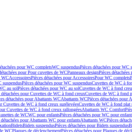
détachées pour WC complets
WC suspendus
Pièces détachées pour WC 
détachées pour Pour cuvettes de WC
Panneaux design
Pièces détachées
de WC
Accessoires
Pièces détachées pour Accessoires
Pour WC complets
 suspendus
Pièces détachées pour WC suspendus
Cuvettes de WC à fo
WC au sol
Pièces détachées pour WC au sol
Cuvettes de WC à fond creux
s détachées pour Cuvettes de WC à fond creux
Cuvettes de WC à fond p
ces détachées pour Abattants WC
Abattants WC
Pièces détachées pour 
ur Cuvettes de WC à fond creux surélevées
Cuvettes de WC à fond plat 
our Cuvettes de WC à fond creux rallongées
Abattants WC Comfort
Piè
Lunettes de WC
WC pour enfants
Pièces détachées pour WC pour enfant
 détachées pour Abattants WC pour enfants
Abattants WC
Pièces détac
ixation
Bidets
Bidets suspendus
Pièces détachées pour Bidets suspendus
B
 de WC
Plaques de déclenchement
Pièces détachées pour Plaques de dé