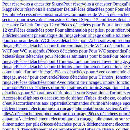
Pour réservoirs à encastrer Sigma
Pour réservoirs à encastrer Omega
Pi
Kappa
Pour réservoirs à encastrer Delta
Pièces détachées pour Pour rés
Twinline
Accessoires
Consommables
Commandes de WC à déclenchemen
secteur, pour réservoirs à encastrer Geberit Sigma 12 cm
Pièces détach
encastrer Geberit Omega 12 cm
Pièces détachées pour Pour alimentati
12 cm
Pièces détachées pour Pour alimentation par piles, pour réservo
à déclenchement pneumatique du rinçage
Pour rinçage double touche
P
pour commandes de WC
Pièces détachées pour Accessoires pour c
rinçage
Pièces détachées pour Pour commandes de WC à déclenchemen
WC
Pour WC suspendus
Pièces détachées pour Pour WC suspendus
P
bidets
Pièces détachées pour Modules sanitaires pour bidets
Pour bidets
rinçage
Pièces détachées pour Urinoirs, fonctionnement avec rinçage, 
rinçage
Pièces détachées pour Urinoirs, fonctionnement avec rinçage, 
commande d'urinoir intégrée
Pièces détachées pour Avec commande d'u
rinçage, avec / pour couvercle
Pièces détachées pour Urinoirs, fonctio
rinçage
Pièces détachées pour Avec rebord de rinçage
Urinoirs, foncti
d'urinoirs
Pièces détachées pour Séparations d'urinoirs
Séparations d'ur
détachées pour Séparations d'urinoirs en verre
Séparations d'urinoirs e
Accessoires
Siphons et accessoires de siphons
Tubes de chasse, coudes
d’eau
Raccordements aux appareils
Commandes d'urinoir
Montage enca
déclenchement électronique du rinçage, alimentation sur secteur
A décl
piles
A déclenchement pneumatique du rinçage
Pièces détachées pour
apparent
A déclenchement électronique du rinçage, alimentation sur se
alimentation par piles
Pièces détachées pour A déclenchement électroni
pour Kits d'encastrement et de remplacement
Tubes de chasse, coudes 