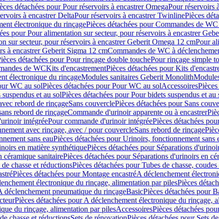
èces détachées pour Pour réservoirs à encastrer Omega
Pour réservoirs 
ervoirs à encastrer Delta
Pour réservoirs à encastrer Twinline
Pièces déta
t électronique du rinçage
Pièces détachées pour Commandes de WC à
ées pour Pour alimentation sur secteur, pour réservoirs à encastrer Geb
on sur secteur, pour réservoirs à encastrer Geberit Omega 12 cm
Pour al
irs à encastrer Geberit Sigma 12 cm
Commandes de WC à déclenchement
ièces détachées pour Pour rinçage double touche
Pour rinçage simple t
ommandes de WC
Kits d'encastrement
Pièces détachées pour Kits d'encast
t électronique du rinçage
Modules sanitaires Geberit Monolith
Modules
our WC au sol
Pièces détachées pour Pour WC au sol
Accessoires
Pièces
 suspendus et au sol
Pièces détachées pour Pour bidets suspendus et au 
avec rebord de rinçage
Sans couvercle
Pièces détachées pour Sans couve
sans rebord de rinçage
Commande d'urinoir apparente ou à encastrer
Piè
rinoir intégrée
Pour commande d'urinoir intégrée
Pièces détachées pou
nnement avec rinçage, avec / pour couvercle
Sans rebord de rinçage
Pièc
onnement sans eau
Pièces détachées pour Urinoirs, fonctionnement sans 
inoirs en matière synthétique
Pièces détachées pour Séparations d'urinoi
n céramique sanitaire
Pièces détachées pour Séparations d'urinoirs en cé
 de chasse et réductions
Pièces détachées pour Tubes de chasse, coudes 
stré
Pièces détachées pour Montage encastré
A déclenchement électroniq
enchement électronique du rinçage, alimentation par piles
Pièces détach
 A déclenchement pneumatique du rinçage
Basic
Pièces détachées pour B
cteur
Pièces détachées pour A déclenchement électronique du rinçage, al
que du rinçage, alimentation par piles
Accessoires
Pièces détachées pou
de chasse et réductions
Sets de rénovation
Pièces détachées pour Sets de