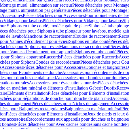
Montage mural, alimentation sur secteur
Pièces détachées pour Montage 
age mural, alimentation par générateur
Pièces détachées pour Montage m
s
Accessoires
Pièces détachées pour Accessoires
Pour robinetteries de la
ux
Vidages pour lavabos
Pièces détachées pour Vidages pour lavabos
Sip
our Siphons en tube coudé, modèle gain de place
Siphons à tube plonge
ièces détachées pour Siphons à tube plongeur pour lavabos, modèle gai
nts de lavabo
Manchons de raccordement
Coudes de raccordement
Reco
 pour Vannes d'écoulement pour éviers
Siphons en tube coudé
Pièces dé
étachées pour Siphons pour évier
Manchons de raccordement
Pièces dét
 pour Vannes d'écoulement pour appareils
Siphons en tube coudé
Pièces
s pour Siphons apparents
Raccords
Pièces détachées pour Raccords
Acces
achées pour Siphons
Coudes de raccordement
Pièces détachées pour Co
s
Accessoires
Pièces détachées pour Accessoires
Douches et baignoires
D
chées pour Ecoulements de douche
Accessoires pour écoulements de do
des pour douches de plain-pied
Accessoires pour bondes pour douches d
cuations murales
Accessoires pour évacuations murales
Pièces détachées
e en matériau minéral et éléments d’installation Geberit Duofix
Receve
aire
Eléments d'installation
Pièces détachées pour Eléments d'installatio
tachées pour Séparations de douche pour douche de plain-pied
Accessoi
hes de rangement
Pièces détachées pour Niches de rangement
Accessoir
chées pour Baignoires rectangulaires
Baignoires en matériau minéral
Pièc
tion
Pièces détachées pour Eléments d'installation
Jeux de pieds et jeux d
res accessoires
Raccordements aux appareils pour douches et baignoire
s bondes
Pièces détachées pour Avec caches bondes
Sans cache bonde
Pi