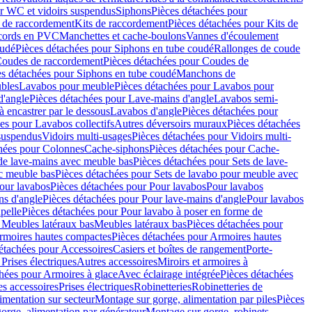
r WC et vidoirs suspendus
Siphons
Pièces détachées pour
 de raccordement
Kits de raccordement
Pièces détachées pour Kits de
ccords en PVC
Manchettes et cache-boulons
Vannes d'écoulement
oudé
Pièces détachées pour Siphons en tube coudé
Rallonges de coude
oudes de raccordement
Pièces détachées pour Coudes de
es détachées pour Siphons en tube coudé
Manchons de
bles
Lavabos pour meuble
Pièces détachées pour Lavabos pour
d'angle
Pièces détachées pour Lave-mains d'angle
Lavabos semi-
 encastrer par le dessous
Lavabos d'angle
Pièces détachées pour
es pour Lavabos collectifs
Autres déversoirs muraux
Pièces détachées
 suspendus
Vidoirs multi-usages
Pièces détachées pour Vidoirs multi-
hées pour Colonnes
Cache-siphons
Pièces détachées pour Cache-
de lave-mains avec meuble bas
Pièces détachées pour Sets de lave-
c meuble bas
Pièces détachées pour Sets de lavabo pour meuble avec
our lavabos
Pièces détachées pour Pour lavabos
Pour lavabos
ns d'angle
Pièces détachées pour Pour lave-mains d'angle
Pour lavabos
pelle
Pièces détachées pour Pour lavabo à poser en forme de
 Meubles latéraux bas
Meubles latéraux bas
Pièces détachées pour
rmoires hautes compactes
Pièces détachées pour Armoires hautes
étachées pour Accessoires
Casiers et boîtes de rangement
Porte-
Prises électriques
Autres accessoires
Miroirs et armoires à
hées pour Armoires à glace
Avec éclairage intégrée
Pièces détachées
es accessoires
Prises électriques
Robinetteries
Robinetteries de
imentation sur secteur
Montage sur gorge, alimentation par piles
Pièces
orge, alimentation par générateur
Montage sur gorge, robinets