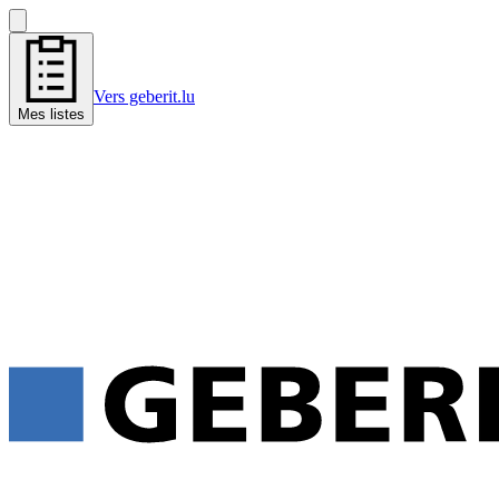
Vers geberit.lu
Mes listes