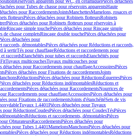
position
Réservoirs apparents pour WC, en céramique
Pièces détachées
étachées pour Tubes de chasse pour réservoirs apparents
Haute
détachées pour Raccordements
Joints
Manchettes
Mamelons, rosaces et
ets flotteurs
Pièces détachées pour Robinets flotteurs
Robinets
trer
Pièces détachées pour Robinets flotteurs pour réservoirs à
able
Rinçage simple touche
Pièces détachées pour Rinçage simple
s de chasse complets
Rinçage double touche
Pièces détachées pour
Pièces détachées pour
t raccords, démontables
Pièces détachées pour Réductions et raccords,
d à sertir
Tés pour chauffage
Réductions et raccordements pour
 et raccords
Etanchéités pour tubes et raccords
Etanchéités pour
Fit
Tuyaux multicouches
Tuyaux multicouches pour
s détachées pour Raccordements pour chauffage
Accessoires
Pièces
nts
Pièces détachées pour Fixations de raccordements
Joints
Manchons
Réductions
Pièces détachées pour Réductions
Équerres
Pièces
Pièces détachées pour Réductions indémontables
Réductions et
accordements
Pièces détachées pour Raccordements
Nourrices de
pour Raccordements pour chauffage
Accessoires
Pièces détachées pour
hées pour Fixations de raccordements
Joints d'étanchéité
Sets de vis
Inoxydable
Tuyaux 1.4401
Pièces détachées pour Tuyaux
es pour Réductions
Coudes
Pièces détachées pour Coudes
Tés
Pièces
indémontables
Réductions et raccordements, démontables
Pièces
pour Obturateurs
Raccordements
Pièces détachées pour
achées pour Tubes 1.4401
Mamelons
Manchons
Pièces détachées pour
ontables
Pièces détachées pour Réductions indémontables
Réductions