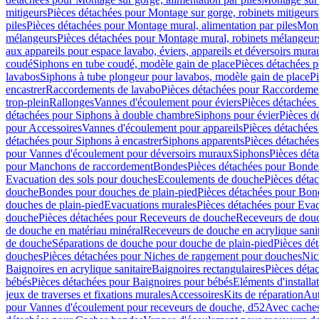
mitigeurs
Pièces détachées pour Montage sur gorge, robinets mitigeurs
piles
Pièces détachées pour Montage mural, alimentation par piles
Mont
mélangeurs
Pièces détachées pour Montage mural, robinets mélangeur
aux appareils pour espace lavabo, éviers, appareils et déversoirs mura
coudé
Siphons en tube coudé, modèle gain de place
Pièces détachées p
lavabos
Siphons à tube plongeur pour lavabos, modèle gain de place
P
encastrer
Raccordements de lavabo
Pièces détachées pour Raccordeme
trop-plein
Rallonges
Vannes d'écoulement pour éviers
Pièces détachées
détachées pour Siphons à double chambre
Siphons pour évier
Pièces d
pour Accessoires
Vannes d'écoulement pour appareils
Pièces détachées
détachées pour Siphons à encastrer
Siphons apparents
Pièces détachée
pour Vannes d'écoulement pour déversoirs muraux
Siphons
Pièces dét
pour Manchons de raccordement
Bondes
Pièces détachées pour Bonde
Evacuation des sols pour douches
Ecoulements de douche
Pièces déta
douche
Bondes pour douches de plain-pied
Pièces détachées pour Bon
douches de plain-pied
Evacuations murales
Pièces détachées pour Eva
douche
Pièces détachées pour Receveurs de douche
Receveurs de douch
de douche en matériau minéral
Receveurs de douche en acrylique sanit
de douche
Séparations de douche pour douche de plain-pied
Pièces dé
douches
Pièces détachées pour Niches de rangement pour douches
Nic
Baignoires en acrylique sanitaire
Baignoires rectangulaires
Pièces déta
bébés
Pièces détachées pour Baignoires pour bébés
Eléments d'installa
jeux de traverses et fixations murales
Accessoires
Kits de réparation
Aut
pour Vannes d'écoulement pour receveurs de douche, d52
Avec cache