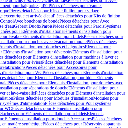
rs de douche, d90
Avec caches bondes
Pièces détachées pour Avec
ement pour baignoires, d52
Pièces détachées pour Vannes
trique
Pièces détachées pour Kits de finition pour vidage
ge excentrique et arrivée d'eau
Pièces détachées pour Kits de finition
hControl
Avec bouchons de bonde
Pièces détachées pour Avec
se d'eau
Geberit Duofix
Parois
Pièces détachées pour Parois
Systèmes
achées pour Eléments d'installation
Eléments d'installation pour
 pour lavabos
Eléments d'installation pour bidets
Pièces détachées pour
nstallation pour douches avec évacuation murale
Pièces détachées
ments d'installation pour douches et baignoires
Eléments pour
r Eléments d'installation pour déversoirs
Eléments d'installation pour
es détachées pour Eléments d'installation pour machines à laver et
installation pour éviers
Pièces détachées pour Eléments d'installation
réfabrications
Pièces détachées pour Accessoires pour
 d'installation pour WC
Pièces détachées pour Eléments d'installation
ces détachées pour Eléments d'installation pour bidets
Eléments
urale
Pièces détachées pour Eléments d'installation pour douches avec
nstallation pour séparations de douche
Eléments d'installation pour
er et lave-vaisselle
Pièces détachées pour Eléments d'installation pour
allation
Pièces détachées pour Modules d'installation
Modules pour
r systèmes d'alimentation
Pièces détachées pour Pour systèmes
pour WC
Pièces détachées pour Eléments d'installation pour
étachées pour Eléments d'installation pour bidets
Eléments
ur Eléments d'installation pour douches
Accessoires
Pièces détachées
 en matière synthétique
Pièces détachées pour Réservoirs apparents