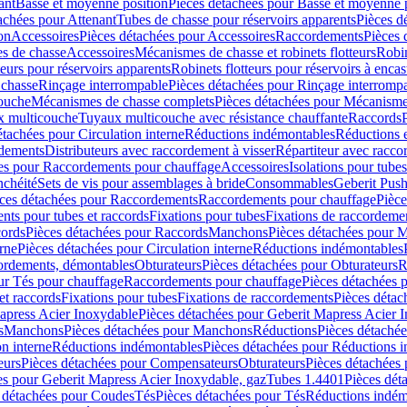
ant
Basse et moyenne position
Pièces détachées pour Basse et moyenne 
achées pour Attenant
Tubes de chasse pour réservoirs apparents
Pièces d
on
Accessoires
Pièces détachées pour Accessoires
Raccordements
Pièces 
s de chasse
Accessoires
Mécanismes de chasse et robinets flotteurs
Robin
eurs pour réservoirs apparents
Robinets flotteurs pour réservoirs à encas
 chasse
Rinçage interrompable
Pièces détachées pour Rinçage interromp
touche
Mécanismes de chasse complets
Pièces détachées pour Mécanisme
 multicouche
Tuyaux multicouche avec résistance chauffante
Raccords
étachées pour Circulation interne
Réductions indémontables
Réductions e
rdements
Distributeurs avec raccordement à visser
Répartiteur avec raccor
es pour Raccordements pour chauffage
Accessoires
Isolations pour tubes
nchéité
Sets de vis pour assemblages à bride
Consommables
Geberit Push
ces détachées pour Raccordements
Raccordements pour chauffage
Pièce
ts pour tubes et raccords
Fixations pour tubes
Fixations de raccordeme
ords
Pièces détachées pour Raccords
Manchons
Pièces détachées pour 
erne
Pièces détachées pour Circulation interne
Réductions indémontables
cordements, démontables
Obturateurs
Pièces détachées pour Obturateurs
R
ur Tés pour chauffage
Raccordements pour chauffage
Pièces détachées 
et raccords
Fixations pour tubes
Fixations de raccordements
Pièces détac
apress Acier Inoxydable
Pièces détachées pour Geberit Mapress Acier 
s
Manchons
Pièces détachées pour Manchons
Réductions
Pièces détaché
on interne
Réductions indémontables
Pièces détachées pour Réductions 
eurs
Pièces détachées pour Compensateurs
Obturateurs
Pièces détachées 
es pour Geberit Mapress Acier Inoxydable, gaz
Tubes 1.4401
Pièces dét
 détachées pour Coudes
Tés
Pièces détachées pour Tés
Réductions indém